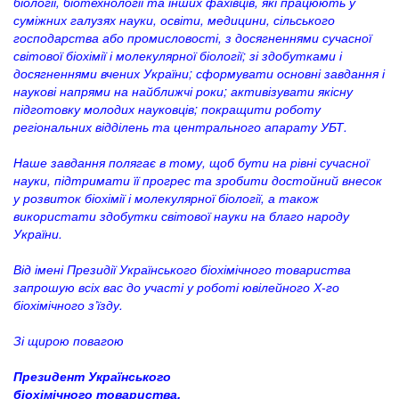
біології, біотехнології та інших фахівців, які працюють у
суміжних галузях науки, освіти, медицини, сільського
господарства або промисловості, з досягненнями сучасної
світової біохімії і молекулярної біології; зі здобутками і
досягненнями вчених України; сформувати основні завдання і
наукові напрями на найближчі роки; активізувати якісну
підготовку молодих науковців; покращити роботу
регіональних відділень та центрального апарату УБТ.
Наше завдання полягає в тому, щоб бути на рівні сучасної
науки, підтримати її прогрес та зробити достойний внесок
у розвиток біохімії і молекулярної біології, а також
використати здобутки світової науки на благо народу
України.
Від імені Президії Українського біохімічного товариства
запрошую всіх вас до участі у роботі ювілейного Х-го
біохімічного з’їзду.
Зі щирою повагою
Президент Українського
біохімічного товариства,