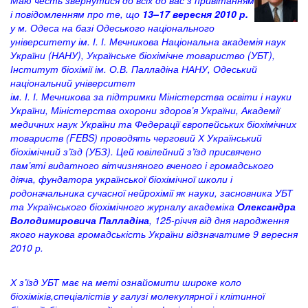
Маю честь звернутися до всіх до вас з привітанням
і повідомленням про те, що
13–17 вересня 2010 р.
у м. Одеса на базі Одеського національного
університету ім. І. І. Мечникова Національна академія наук
України (НАНУ), Українське біохімічне товариство (УБТ),
Інститут біохімії ім. О.В. Палладіна НАНУ, Одеський
національний університет
ім. І. І. Мечникова за підтримки Міністерства освіти і науки
України, Міністерства охорони здоров’я України, Академії
медичних наук України та Федерації європейських біохімічних
товариств (FEBS) проводять черговий Х Український
біохімічний з’їзд (УБЗ). Цей ювілейний з’їзд присвячено
пам’яті видатного вітчизняного вченого і громадського
діяча, фундатора української біохімічної школи і
родоначальника сучасної нейрохімії як науки, засновника УБТ
та Українського біохімічного журналу академіка
Олександра
Володимировича Палладіна
, 125-річчя від дня народження
якого наукова громадськість України відзначатиме 9 вересня
2010 р.
Х з’їзд УБТ має на меті ознайомити широке коло
біохіміків,спеціалістів у галузі молекулярної і клітинної