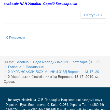
академік НАН України Сергій Комісаренко
Наступна
Попередня стаття: Х Український біохімічний з’їзд Вересень 13-17, 2010, 
Попередня
Ви тут:
Головна
Рада молодих вчених
Категорія (uk-ua)
Головна
Посилання
X УКРАЇНСЬКИЙ БІОХІМІЧНИЙ З’ЇЗД Вересень 13-17, 20
Х Український біохімічний з’їзд Вересень 13-17, 2010, м.
Одеса.
Інститут біохімії ім. О.В Палладіна Національної академії наук
України Вул. Леонтовича, 9, Київ, 01054, Україна Тел.:+ (380-44)
2345974; факс:+ (380-44) 2796365 E-mail:secretar@biochem.kiev.ua