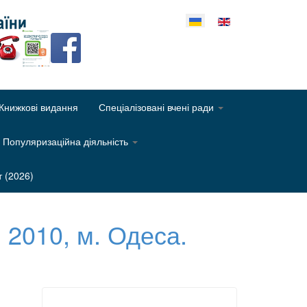
еріть свою мову
Книжкові видання
Спеціалізовані вчені ради
Популяризаційна діяльність
т (2026)
, 2010, м. Одеса.