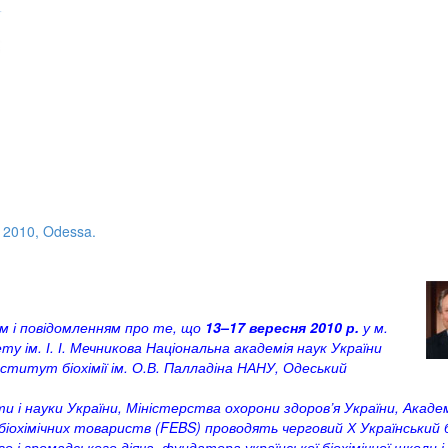
 2010, Odessa.
ям і повідомленням про те, що
13–17 вересня 2010 р.
у м.
у ім. І. І. Мечникова Національна академія наук України
нститут біохімії ім. О.В. Палладіна НАНУ, Одеський
ти і науки України, Міністерства охорони здоров’я України, Академ
іохімічних товариств (FEBS) проводять черговий Х Український біо
 і громадського діяча, фундатора української біохімічної школи і 