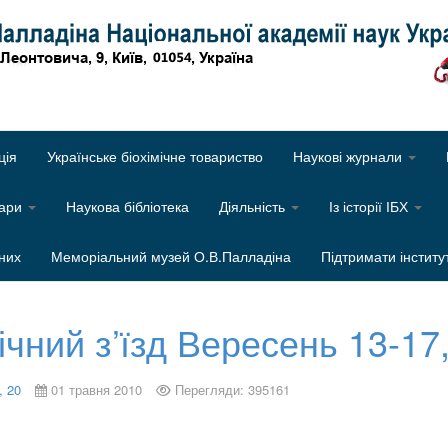
Об
ція
Українське біохімічне товариство
Наукові журнали
нари
Наукова бібліотека
Діяльність
Із історії ІБХ
них
Меморіальний музей О.В.Палладіна
Підтримати інститу
ічний з’їзд Вересень 13-17
, 20
01 травня 2010
Перегляди: 395161