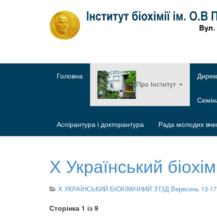
Головна
Дирек
Про Інститут
Семі
Аспірантура і докторантура
Рада молодих вче
Х Український біохім
X УКРАЇНСЬКИЙ БІОХІМІЧНИЙ З’ЇЗД Вересень 13-17
Сторінка 1 із 9