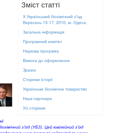
Зміст статті
Х Український біохімічний з’їзд
Вересень 13-17, 2010, м. Одеса.
Загальна інформація
Програмний комітет
Наукова програма
Вимоги до оформлення
Зразок
Сторінки історії
Українське біохімічне товариство
Наші партнери
Усі сторінки
ії
хімічний з’їзд (УБЗ). Цей ювілейний з’їзд
родоначальника сучасної нейрохімії як науки,