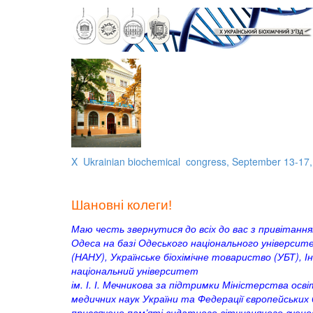
X Ukrainian biochemical congress, September 13-17,
Шановні колеги!
Маю честь звернутися до всіх до вас з привітанн
Одеса на базі Одеського національного університет
(НАНУ), Українське біохімічне товариство (УБТ), І
національний університет
ім. І. І. Мечникова за підтримки Міністерства осві
медичних наук України та Федерації європейських б
присвячено пам’яті видатного вітчизняного вченого