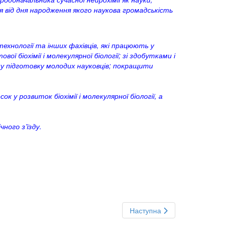
чя від дня народження якого наукова громадськість
отехнології та інших фахівців, які працюють у
ї біохімії і молекулярної біології; зі здобутками і
сну підготовку молодих науковців; покращити
 у розвиток біохімії і молекулярної біології, а
чного з’їзду.
Наступна