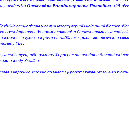
налу академіка
Олександра Володимировича Палладіна
, 125-річ
іміків,спеціалістів у галузі молекулярної і клітинної біології, бі
го господарства або промисловості, з досягненнями сучасної світово
завдання і наукові напрями на найближчі роки; активізувати які
апарату УБТ.
учасної науки, підтримати її прогрес та зробити достойний внесок
аго народу України.
иства запрошую всіх вас до участі у роботі ювілейного Х-го біохімі