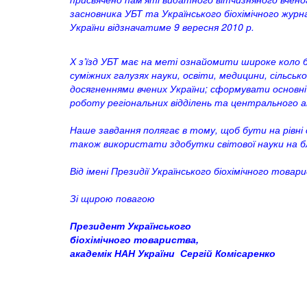
засновника УБТ та Українського біохімічного жур
України відзначатиме 9 вересня 2010 р.
Х з’їзд УБТ має на меті ознайомити широке коло біох
суміжних галузях науки, освіти, медицини, сільсько
досягненнями вчених України; сформувати основні 
роботу регіональних відділень та центрального 
Наше завдання полягає в тому, щоб бути на рівні с
також використати здобутки світової науки на бл
Від імені Президії Українського біохімічного товар
Зі щирою повагою
Президент Українського
біохімічного товариства,
академік НАН України Сергій Комісаренко