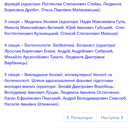
функцій (куратори: Ростислав Степанович Стойка, Людмила
Борисівна Дробот, Ольга Павлівна Матишевська);
3 секція – Медична біохімія (куратори: Надія Максимівна Гула,
Микола Миколайович Великий, Юрій Іванович Губський, Олег
Костянтинович Кульчицький, Олексій Степанович Микоша);
4 секція – Біотехнологія. Біобезпека. Біозахист (куратори:
Ярослав Борисович Блюм, Андрій Андрійович Сибірний,
Михайло Арсентійович Тукало, Людмила Дмитрівна
Варбанець);
5 секція – Викладання біохімії, молекулярної біології та
біотехнології. Шляхи вдосконалення фахової підготовки
молодих вчених (куратори: Зіновій Дмитрович Воробець,
Володимир Іванович Лущак, Людмила Іванівна Остапченко,
Євген Єфраїмович Перський, Андрій Володимирович Сиволоб,
Наталія Іванівна Штеменко).
Попередня
Наступна