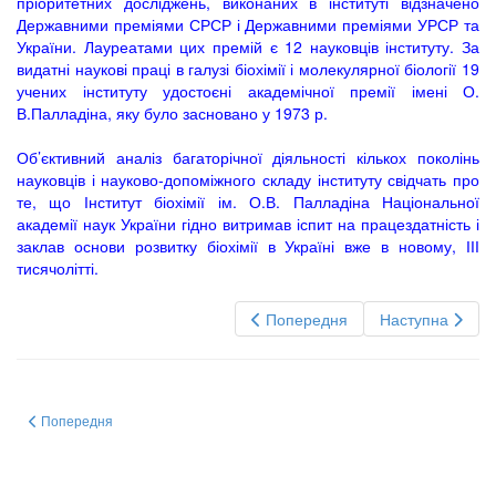
пріоритетних досліджень, виконаних в інституті відзначено
Державними преміями СРСР і Державними преміями УРСР та
України. Лауреатами цих премій є 12 науковців інституту. За
видатні наукові праці в галузі біохімії і молекулярної біології 19
учених інституту удостоєні академічної премії імені О.
В.Палладіна, яку було засновано у 1973 р.
Об’єктивний аналіз багаторічної діяльності кількох поколінь
науковців і науково-допоміжного складу інституту свідчать про
те, що Інститут біохімії ім. О.В. Палладіна Національної
академії наук України гідно витримав іспит на працездатність і
заклав основи розвитку біохімії в Україні вже в новому, ІІІ
тисячолітті.
Попередня
Наступна
Попередня стаття: Х Український біохімічний з’їзд Вересень 13-17, 2010, 
Попередня