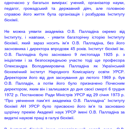
одночасно у багатьох вимірах: учений, організатор науки,
педагог, громадський та державний діяч, але головною
справою його життя була організація і розбудова Інституту
біохімії.
Не можна уявити академіка О.В. Палладіна окремо від
Інституту, і навпаки, - уявити багаторічну історію Інституту
біохімії, який зараз носить ім'я О.В. Палладіна, без його
засновника і директора впродовж 45 років. Інститут біохімії ім.
О.В. Палладіна було засновано 9 листопада 1925 р. з
ініціативи і за безпосередньою участю тоді ще професора
Олександра Володимировича Палладіна як Український
біохемічний інститут Народного Комісаріату освіти УРСР.
Директором його від дня заснування до лютого 1969 р. був
О.В. Палладін, а потім його було призначено Почесним
директором, яким він і залишався до дня своєї смерті 6 грудня
1972 р. Постановою Ради Міністрів УРСР від 29 січня 1973 р.
“Про увічнення пам'яті академіка О.В. Палладіна” Інституту
біохімії АН УРСР було присвоєно його ім'я та засновано
щорічну премію Академії наук УРСР імені О.В. Палладіна за
видатні наукові праці в галузі біохімії.