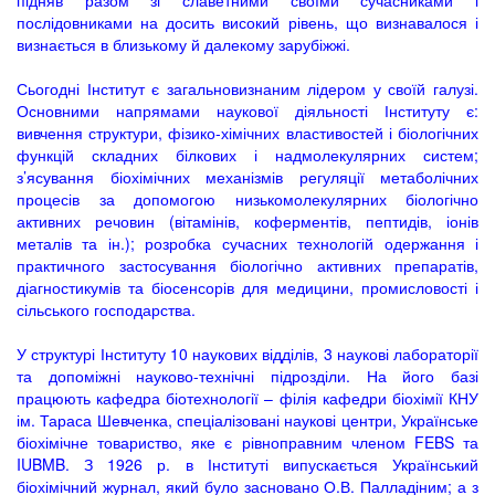
підняв разом зі славетними своїми сучасниками і
послідовниками на досить високий рівень, що визнавалося і
визнається в близькому й далекому зарубіжжі.
Сьогодні Інститут є загальновизнаним лідером у своїй галузі.
Основними напрямами наукової діяльності Інституту є:
вивчення структури, фізико-хімічних властивостей і біологічних
функцій складних білкових і надмолекулярних систем;
з’ясування біохімічних механізмів регуляції метаболічних
процесів за допомогою низькомолекулярних біологічно
активних речовин (вітамінів, коферментів, пептидів, іонів
металів та ін.); розробка сучасних технологій одержання і
практичного застосування біологічно активних препаратів,
діагностикумів та біосенсорів для медицини, промисловості і
сільського господарства.
У структурі Інституту 10 наукових відділів, 3 наукові лабораторії
та допоміжні науково-технічні підрозділи. На його базі
працюють кафедра біотехнології – філія кафедри біохімії КНУ
ім. Тараса Шевченка, спеціалізовані наукові центри, Українське
біохімічне товариство, яке є рівноправним членом FEBS та
IUBMB. З 1926 р. в Інституті випускається Український
біохімічний журнал, який було засновано О.В. Палладіним; а з