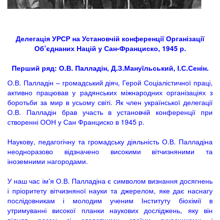
Делегація УРСР на Установчій конференції Організації
Об’єднаних Націй у Сан-Франциско, 1945 р.
Перший ряд: О.В. Палладін, Д.З.Мануїльський, І.С.Сенін.
О.В. Палладін – громадський діяч, Герой Соціалістичної праці,
активно працював у радянських міжнародних організаціях з
боротьби за мир в усьому світі. Як член української делегації
О.В. Палладін брав участь в установчій конференції при
створенні ООН у Сан Франциско в 1945 р.
Наукову, педагогічну та громадську діяльність О.В. Палладіна
неодноразово відзначено високими вітчизняними та
іноземними нагородами.
У наш час ім'я О.В. Палладіна є символом визнання досягнень
і пріоритету вітчизняної науки та джерелом, яке дає наснагу
послідовникам і молодим ученим Інституту біохімії в
утримуванні високої планки наукових досліджень, яку він