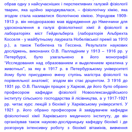
обрав одну з найсучасніших і перспективних галузей фізіології
тварин, яка щойно зароджувалася, – фізіологічну хімію, яка
згодом стала називатися біологічною хімією. Упродовж 1909-
1913 р. він неодноразово мав відрядження до Німеччини для
удосконалення в галузі фізіологічної хімії й фізіології в
лабораторіях міст Гейдельберга (лабораторія Альбрехта
Косселя - у майбутньому лауреата Нобелівської премії за 1910
р.), а також Тюбінгена та Гессена. Результати наукових
досліджень, виконаних О.В. Палладіним у 1913 – 1916 рр. у
Петербурзі, було узагальнено в його монографії
“Исследования над образованием и выделением креатина у
животных", за яку в 1917 р. в Петербурзькому університеті
йому було присуджено вчену ступінь магістра фізіології та
порівняльної анатомії; згодом він стає доцентом. З 1916 до
1931 рр. О.В. Палладін працює у Харкові, де його було обрано
професором кафедри фізіології Новоолександрійського
інституту сільського господарства й лісівництва, а у 1917-1921
рр. читає курс лекцій з біохімії у Харківському університеті. У
1921 р. його обрано професором й завідувачем кафедри
фізіологічної хімії Харківського медичного інституту, де він
організував також науково-дослідницьку кафедру біохімії і де
розгорнув інтенсивну роботу з біохімії вітамінів, вивчення