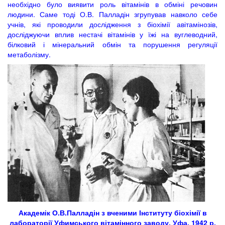
необхідно було виявити роль вітамінів в обміні речовин
людини. Саме тоді О.В. Палладін згрупував навколо себе
учнів, які проводили дослідження з біохімії авітамінозів,
досліджуючи вплив нестачі вітамінів у їжі на вуглеводний,
білковий і мінеральний обмін та порушення регуляції
метаболізму.
Академік О.В.Палладін з вченими Інституту біохімії в
лабораторії Уфимського вітамінного заводу. Уфа, 1942 р.