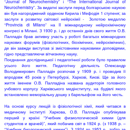
“Journal of Neurochemistry” і “The International Journal of
Neurochemistry”. За видатні заслуги перед болгарською наукою
він був нагороджений орденом Кирила і Мефодія 1 ступеня; за
заслуги в розвитку світової нейрохімії - Золотою медаллю
“Provincia di Milano” на II міжнародному нейрохімічному
конгресі в Мілані. З 1930 р. і до останніх днів свого життя О.В.
Палладін брав активну участь у роботі багатьох міжнародних
наукових форумів (фізіологічних, біохімічних, нейрохімічних),
де він завжди виступав зі змістовними науковими доповідями,
гідно представляючи вітчизняну науку.
Поєднання дослідницької і педагогічної роботи було правилом
усього його життя. Педагогічну діяльність Олександр
Володимирович Палладін розпочав у 1909 р. і проводив її
впродовж 45 років у Петербурзі, Харкові, Києві. Ще за його
життя іменем О.В. Палладіна названа аудиторія головного
учбового корпусу Харківського медінституту, на будівлі якого
встановлено меморіальну дошку з барельєфом на його честь.
На основі курсу лекцій із фізіологічної хімії, який читався в
медичному інституті Харкова, О.В. Палладін опублікував
перший у країні “Учебник физиологической химии (для
студентов и врачей)”, який побачив світ в 1924 р. (з 1938 р. –
“Учебник биологической химии”). З 1924 до 1953 р., тобто за