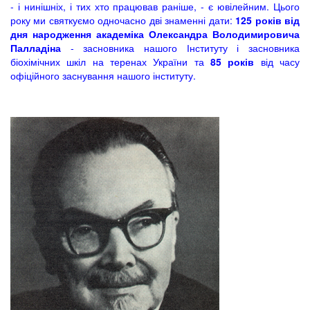
- і нинішніх, і тих хто працював раніше, - є ювілейним. Цього
року ми святкуємо одночасно дві знаменні дати:
125 років від
дня народження академіка Олександра Володимировича
Палладіна
- засновника нашого Інституту і засновника
біохімічних шкіл на теренах України та
85 років
від часу
офіційного заснування нашого інституту.