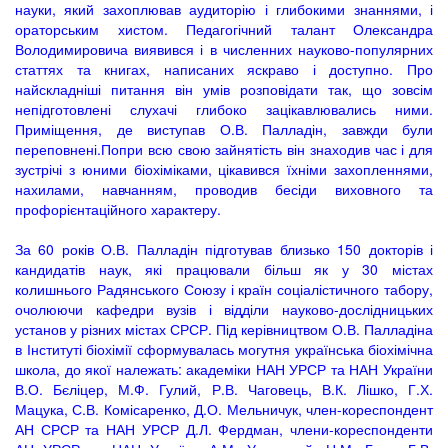
науки, який захоплював аудиторію і глибокими знаннями, і
ораторським хистом. Педагогічний талант Олександра
Володимировича виявився і в численних науково-популярних
статтях та книгах, написаних яскраво і доступно. Про
найскладніші питання він умів розповідати так, що зовсім
непідготовлені слухачі глибоко зацікавлювались ними.
Приміщення, де виступав О.В. Палладін, завжди були
переповнені.Попри всю свою зайнятість він знаходив час і для
зустрічі з юними біохіміками, цікавився їхніми захопленнями,
нахилами, навчанням, проводив бесіди виховного та
профорієнтаційного характеру.
За 60 років О.В. Палладін підготував близько 150 докторів і
кандидатів наук, які працювали більш як у 30 містах
колишнього Радянського Союзу і країн соціалістичного табору,
очолюючи кафедри вузів і відділи науково-дослідницьких
установ у різних містах СРСР. Під керівництвом О.В. Палладіна
в Інституті біохімії сформувалась могутня українська біохімічна
школа, до якої належать: академіки НАН УРСР та НАН України
В.О. Бєліцер, М.Ф. Гулий, Р.В. Чаговець, В.К. Лішко, Г.Х.
Мацука, С.В. Комісаренко, Д.О. Мельничук, член-кореспондент
АН СРСР та НАН УРСР Д.Л. Фердман, члени-кореспонденти