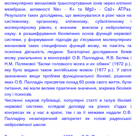
молекулярних механізмів транспортування іонів через клітинні
мембрани, активності Na+ - K+ та Mg2+ - Ca2+ ATPаз.
Результати таких досліджень, що виконувалися в різні часи на
системному, органному, клітинному, субклітинному і
молекулярному рівнях, є значним внеском у нейрохімічну
науку, в розшифрування біохімічних основ функцій нервової
системи, у формування підходів до з'ясування молекулярних
механізмів таких специфічних функцій мозку, як пам'ять та
психічна діяльність людини. Багаторічні дослідження білків
мозку узагальнено в монографії О.В. Палладіна, Я.В. Бєліка і
Н.М. Полякової “Белки головного мозга и их обмен” (1972 р.),
яку було видано також англійською мовою (1977 р.). У світлі
зазначених вище проблем функціональної біохімії, рішенню
яких О.В. Палладін присвятив понад 60 років свого життя, були
питання, які мали велике практичне значення, зокрема біохімія
сну і психозів.
Численні наукові публікації, популярні статті в галузі біохімії
нервової системи, оглядові доповіді на різних з'їздах і
конгресах як у нас в країні, так і за її межами надали О.В.
Палладіну незаперечний авторитет як голові радянської
нейрохімічної школи.