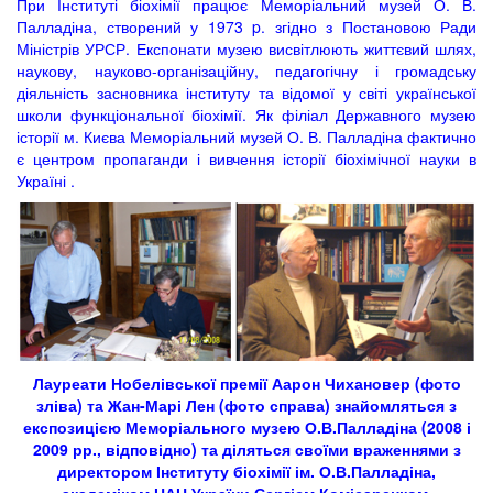
При Інституті біохімії працює Меморіальний музей О. В.
Палладіна, створений у 1973 p. згідно з Постановою Ради
Міністрів УРСР. Експонати музею висвітлюють життєвий шлях,
наукову, науково-організаційну, педагогічну і громадську
діяльність засновника інституту та відомої у світі української
школи функціональної біохімії. Як філіал Державного музею
історії м. Києва Меморіальний музей О. В. Палладіна фактично
є центром пропаганди і вивчення історії біохімічної науки в
Україні .
Лауреати Нобелівської премії Аарон Чихановер (фото
зліва) та Жан-Марі Лен (фото справа) знайомляться з
експозицією Меморіального музею О.В.Палладіна (2008 і
2009 рр., відповідно) та діляться своїми враженнями з
директором Інституту біохімії ім. О.В.Палладіна,
академіком НАН України Сергієм Комісаренком.