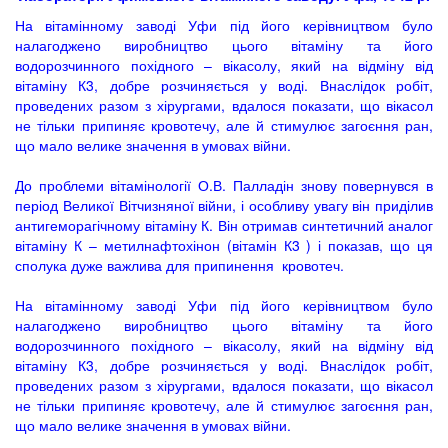
На вітамінному заводі Уфи під його керівництвом було
налагоджено виробництво цього вітаміну та його
водорозчинного похідного – вікасолу, який на відміну від
вітаміну К3, добре розчиняється у воді. Внаслідок робіт,
проведених разом з хірургами, вдалося показати, що вікасол
не тільки припиняє кровотечу, але й стимулює загоєння ран,
що мало велике значення в умовах війни.
До проблеми вітамінології О.В. Палладін знову повернувся в
період Великої Вітчизняної війни, і особливу увагу він приділив
антигеморагічному вітаміну К. Він отримав синтетичний аналог
вітаміну К – метилнафтохінон (вітамін К3 ) і показав, що ця
сполука дуже важлива для припинення кровотеч.
На вітамінному заводі Уфи під його керівництвом було
налагоджено виробництво цього вітаміну та його
водорозчинного похідного – вікасолу, який на відміну від
вітаміну К3, добре розчиняється у воді. Внаслідок робіт,
проведених разом з хірургами, вдалося показати, що вікасол
не тільки припиняє кровотечу, але й стимулює загоєння ран,
що мало велике значення в умовах війни.