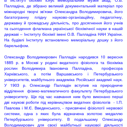
В Інституті біохімії існує меморіальний музей акад. О.В.
Палладіна, де зібрано великий документальний матеріал про
міжнародні творчі зв'язки Олександра Володимировича, його
багатогранну плідну науково-організаційну, педагогічну,
державну й громадську діяльність, про досягнення його учнів
та сьогодення флагмана української біохімічної науки в нашій
державі – Інституту біохімії імені О.В. Палладіна НАН України.
На будівлі Інституту встановлено меморіальну дошку з його
барельєфом.
Олександр Володимирович Палладін народився 10 вересня
1885 р. в Москві у родині видатного фізіолога та біохіміка
рослин Володимира Івановича Палладіна, професора
Харківського, а потім Варшавського і Петербурзького
університетів, майбутнього академіка Російської академії наук.
У 1903 р. Олександр Палладін вступив на природниче
відділення фізико-математичного факультету Петербурзького
університету. Ще під час навчання ним було виконано перші
дві наукові роботи під керівництвом видатних фізіологів - І.П.
Павлова і М.Є. Введенського, - присвячені фізіології нервової
системи, одна з яких була відзначена золотою медаллю
Петербурзького університету. В подальшому Олександр
Володимирович для своєї майбутньої наукової діяльності