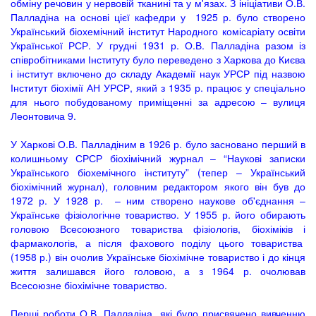
обміну речовин у нервовій тканині та у м'язах. З ініціативи О.В.
Палладіна на основі цієї кафедри у 1925 р. було створено
Український біохемічний інститут Народного комісаріату освіти
Української РСР. У грудні 1931 р. О.В. Палладіна разом із
співробітниками Інституту було переведено з Харкова до Києва
і інститут включено до складу Академії наук УРСР під назвою
Інститут біохімії АН УРСР, який з 1935 р. працює у спеціально
для нього побудованому приміщенні за адресою – вулиця
Леонтовича 9.
У Харкові О.В. Палладіним в 1926 р. було засновано перший в
колишньому СРСР біохімічний журнал – “Наукові записки
Українського біохемічного інституту” (тепер – Український
біохімічний журнал), головним редактором якого він був до
1972 р. У 1928 р. – ним створено наукове об'єднання –
Українське фізіологічне товариство. У 1955 р. його обирають
головою Всесоюзного товариства фізіологів, біохіміків і
фармакологів, а після фахового поділу цього товариства
(1958 р.) він очолив Українське біохімічне товариство і до кінця
життя залишався його головою, а з 1964 р. очолював
Всесоюзне біохімічне товариство.
Перші роботи О.В. Палладіна, які було присвячено вивченню