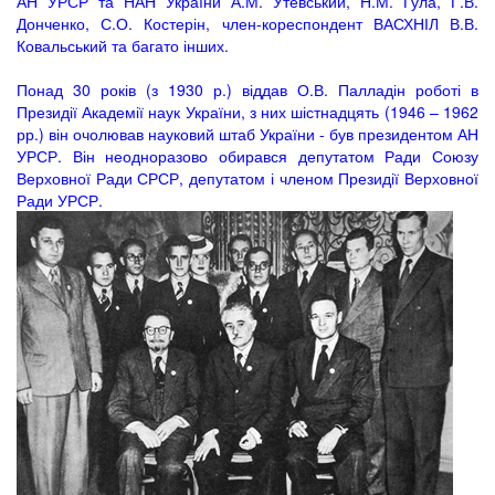
АН УРСР та НАН України А.М. Утевський, Н.М. Гула, Г.В.
Донченко, С.О. Костерін, член-кореспондент ВАСХНІЛ В.В.
Ковальський та багато інших.
Понад 30 років (з 1930 р.) віддав О.В. Палладін роботі в
Президії Академії наук України, з них шістнадцять (1946 – 1962
рр.) він очолював науковий штаб України - був президентом АН
УРСР. Він неодноразово обирався депутатом Ради Союзу
Верховної Ради СРСР, депутатом і членом Президії Верховної
Ради УРСР.