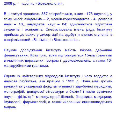
2008 р. - часопис «Біотехнологія».
В Інституті працюють 387 співробітників, з них - 173 науковці, у
тому числі: академіків – 2, членів-кореспондентів - 4, докторів
наук – 18, кандидатів наук – 84; здійснюється підготовка
студентів і аспірантів. Спеціалізована вчена рада Інституту
приймає до захисту дисертації на здобуття вчених ступенів із
спеціальностей «Біохімія» і «Біотехнологія».
Наукові дослідження інституту мають базове державне
фінансування. Крім того, вони підтримуються 15-ма грантами
вітчизняних державних програм і держзамовлень, а також 13-
ма зарубіжними грантами.
Одним із найстаріших підрозділів інституту і його гордістю є
наукова бібліотека, яка працює з 1925 р. Вона має досить
великий та унікальний фонд вітчизняної і зарубіжної періодики,
монографій, довідкової літератури з біохімії і низки суміжних
наук — фізіології, молекулярної біології, біофізики, медицини,
імунології, фармакології, а також численних енциклопедичних
видань.