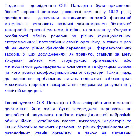
Подальші дослідження О.В. Палладіна були присвячені
біохімії нервової системи, розпочаті ним ще у 1922 р. Ці
дослідження дозволили накопичити великий фактичний
матеріал і встановити важливі закономірності біохімічної
топографії нервової системи, її філо- та онтогенезу, з'ясувати
особливості обміну речовин за різних функціональних,
екстремальних і патологічних станів організму, а також у разі
дії на нього різних факторів середовища і фармакологічних
засобів. У цих дослідженнях, як правило, ставили за мету
з'ясувати зв'язок між структурною організацією або
метаболізмом досліджуваного компонента та функцією органа
чи його певної морфофункціональної структури. Такий підхід
до вирішення проблемних питань нейрохімії забезпечував
можливість широкого використання одержаних результатів у
клінічній медицині.
Творчі зусилля О.В. Палладіна і його співробітників в останні
десятиліття його життя були зосереджені переважно на
розробленні актуальних проблем функціональної нейрохімії:
обміну білків, нуклеїнових кислот, вуглеводів, медіаторів та
інших біологічно важливих речовин за різних функціональних і
патологічних станів організму, а також на з'ясуванні