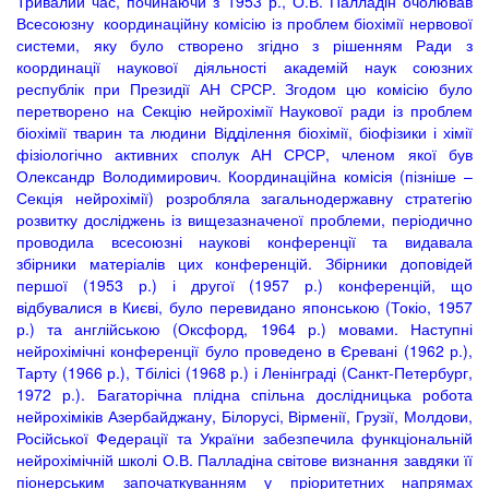
Тривалий час, починаючи з 1953 р., О.В. Палладін очолював
Всесоюзну координаційну комісію із проблем біохімії нервової
системи, яку було створено згідно з рішенням Ради з
координації наукової діяльності академій наук союзних
республік при Президії АН СРСР. Згодом цю комісію було
перетворено на Секцію нейрохімії Наукової ради із проблем
біохімії тварин та людини Відділення біохімії, біофізики і хімії
фізіологічно активних сполук АН СРСР, членом якої був
Олександр Володимирович. Координаційна комісія (пізніше –
Секція нейрохімії) розробляла загальнодержавну стратегію
розвитку досліджень із вищезазначеної проблеми, періодично
проводила всесоюзні наукові конференції та видавала
збірники матеріалів цих конференцій. Збірники доповідей
першої (1953 р.) і другої (1957 р.) конференцій, що
відбувалися в Києві, було перевидано японською (Токіо, 1957
р.) та англійською (Оксфорд, 1964 р.) мовами. Наступні
нейрохімічні конференції було проведено в Єревані (1962 р.),
Тарту (1966 р.), Тбілісі (1968 р.) і Ленінграді (Санкт-Петербург,
1972 р.). Багаторічна плідна спільна дослідницька робота
нейрохіміків Азербайджану, Білорусі, Вірменії, Грузії, Молдови,
Російської Федерації та України забезпечила функціональній
нейрохімічній школі О.В. Палладіна світове визнання завдяки її
піонерським започаткуванням у пріоритетних напрямах