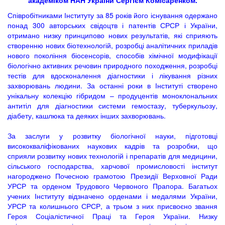
Співробітниками Інституту за 85 років його існування одержано
понад 300 авторських свідоцтв і патентів СРСР і України,
отримано низку принципово нових результатів, які сприяють
створенню нових біотехнологій, розробці аналітичних приладів
нового покоління біосенсорів, способів хімічної модифікації
біологічно активних речовин природного походження, розробці
тестів для вдосконалення діагностики і лікування різних
захворювань людини. За останні роки в Інституті створено
унікальну колекцію гібридом – продуцентів моноклональних
антитіл для діагностики системи гемостазу, туберкульозу,
діабету, кашлюка та деяких інших захворювань.
За заслуги у розвитку біологічної науки, підготовці
висококваліфікованих наукових кадрів та розробки, що
сприяли розвитку нових технологій і препаратів для медицини,
сільського господарства, харчової промисловості інститут
нагороджено Почесною грамотою Президії Верховної Ради
УРСР та орденом Трудового Червоного Прапора. Багатьох
учених Інституту відзначено орденами і медалями України,
УРСР та колишнього СРСР, а трьом з них присвоєно звання
Героя Соціалістичної Праці та Героя України. Низку