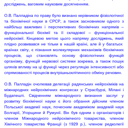
досліджень, вагомим науковим досягненням.
О.В. Палладіна по праву було визнано керівником фізіологічної
та біохімічної науки в СРСР, а також засновником одного з
найбільш важливих і перспективних біохімічних напрямів –
функціональної біохімії та її складової – функціональної
нейрохімії. Кінцевою метою цього напряму досліджень, який
плідно розвивався не тільки в нашій країні, але й у багатьох
країнах світу, є пізнання молекулярних механізмів біохімічних
процесів, що становлять основу фізіологічних функцій
організму, функцій нервової системи зокрема, а також пошук
шляхів впливу на ці функції через регуляцію інтенсивності або
спрямованості процесів внутрішньоклітинного обміну речовин.
О.В. Палладін очолював делегації радянських нейрохіміків на
міжнародних нейрохімічних конгресах у Страсбурзі, Мілані і
Будапешті. Свідченням міжнародного визнання заслуг у
розвитку біохімічної науки є його обрання дійсним членом
Польської академії наук, почесним академіком академій наук
Болгарії, Угорщини й Румунії. Він був одним з організаторів і
членом Міжнародного нейрохімічного товариства, членом
Хімічного товариства Франції (з 1929 р.), членом редколегії