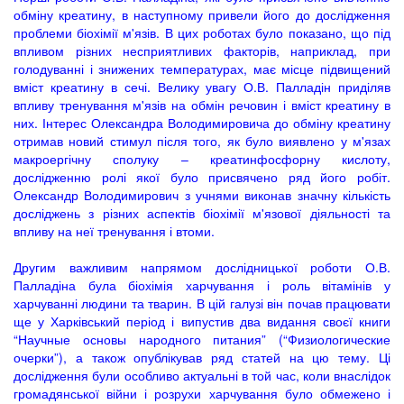
обміну креатину, в наступному привели його до дослідження
проблеми біохімії м'язів. В цих роботах було показано, що під
впливом різних несприятливих факторів, наприклад, при
голодуванні і знижених температурах, має місце підвищений
вміст креатину в сечі. Велику увагу О.В. Палладін приділяв
впливу тренування м'язів на обмін речовин і вміст креатину в
них. Інтерес Олександра Володимировича до обміну креатину
отримав новий стимул після того, як було виявлено у м'язах
макроергічну сполуку – креатинфосфорну кислоту,
дослідженню ролі якої було присвячено ряд його робіт.
Олександр Володимирович з учнями виконав значну кількість
досліджень з різних аспектів біохімії м'язової діяльності та
впливу на неї тренування і втоми.
Другим важливим напрямом дослідницької роботи О.В.
Палладіна була біохімія харчування і роль вітамінів у
харчуванні людини та тварин. В цій галузі він почав працювати
ще у Харківський період і випустив два видання своєї книги
“Научные основы народного питания” (“Физиологические
очерки”), а також опублікував ряд статей на цю тему. Ці
дослідження були особливо актуальні в той час, коли внаслідок
громадянської війни і розрухи харчування було обмежено і