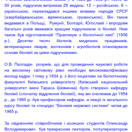
30 років, підручник витримав 25 видань: 12 – російською, 6 –
українською, перекладався іншими мовами народів СРСР
(азербайджанською, вірменською, грузинською). Він також
видавався в Польщі, Румунії, Болгарії, Югославії і впродовж
багатьох років вважався кращим підручником із біохімії. Ним
також був підготовлений “Практикум з біологічної хімії” (1936
р.). Десятки тисяч біологів, медичних працівників,
ветеринарних лікарів, зоотехніків і агробіологів опановували
основи біохімії за цими підручниками.
О.В. Палладін розумів, що для проведення наукової роботи
на високому світовому рівні необхідні висококваліфіковані
молоді кадри. І тому у 1934 р. з його ініціативи на біологічному
факультеті Київського університету (Київський національний
університет імені Тараса Шевченка) було створено кафедру
біохімії (спочатку відділення біохімії), яку він очолював до 1954
р., до 1960 р. був професором кафедри, а лекції із загального
курсу біохімії та спецкурс “Біохімія нервової системи” читав до
1965 р.
За свідченням співробітників і колишніх студентів Олександр
Володимирович був прекрасним лектором, популяризатором