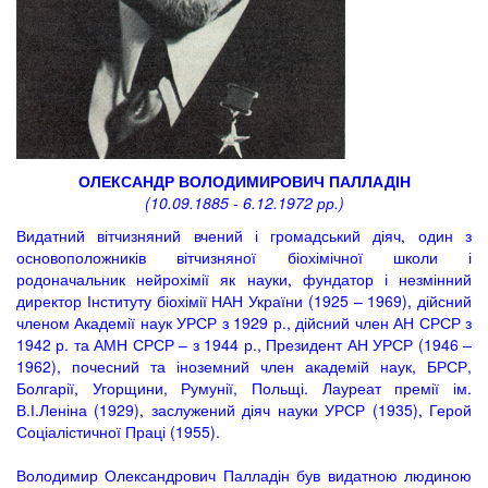
ОЛЕКСАНДР ВОЛОДИМИРОВИЧ ПАЛЛАДІН
(10.09.1885 - 6.12.1972 рр.)
Видатний вітчизняний вчений і громадський діяч, один з
основоположників вітчизняної біохімічної школи і
родоначальник нейрохімії як науки, фундатор і незмінний
директор Інституту біохімії НАН України (1925 – 1969), дійсний
членом Академії наук УРСР з 1929 р., дійсний член АН СРСР з
1942 р. та АМН СРСР – з 1944 р., Президент АН УРСР (1946 –
1962), почесний та іноземний член академій наук, БРСР,
Болгарії, Угорщини, Румунії, Польщі. Лауреат премії ім.
В.І.Леніна (1929), заслужений діяч науки УРСР (1935), Герой
Соціалістичної Праці (1955).
Володимир Олександрович Палладін був видатною людиною