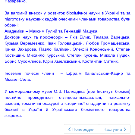
Назаренко.
За вагомий внесок у розвиток біохімічної науки в Україні та за
підготовку наукових кадрів очесними членами товариства були
обрані:
Академіки – Максим Гулий та Геннадій Мацука,
Доктори наук та професори – Яків Білик, Тамара Варецька,
Кузьма Веремеєнко, Іван Головацький, Любов Громашевська,
Ірина Захарова, Павло Каліман, Олексій Кононський, Степан
Костишин, Михайло Курський, Степан Кусень, Микола Луцюк,
Борис Сухомлінов, Юрій Хмелєвський, Костянтин Ситник.
Іноземні почесні члени – Ефраїм Качальський-Кацир та
Міхаел Села.
У меморіальному музеї О.В. Палладіна (при Інституті біохімії)
постійно проводяться оглядово-пізнавальні, навчально-
виховні, тематичні екскурсії з історичної спадщини та розвитку
біохімії в Україні й Українського біохімічного товариства
зокрема.
Попередня
Наступна