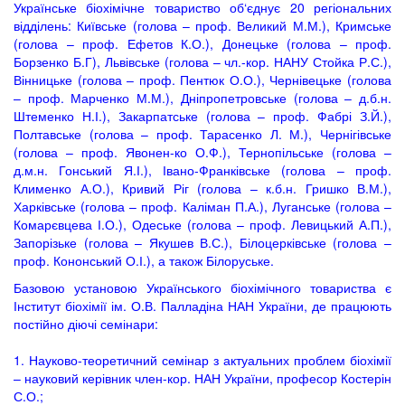
Українське біохімічне товариство об‘єднує 20 регіональних
відділень: Київське (голова – проф. Великий М.М.), Кримське
(голова – проф. Ефетов К.О.), Донецьке (голова – проф.
Борзенко Б.Г), Львівське (голова – чл.-кор. НАНУ Стойка Р.С.),
Вінницьке (голова – проф. Пентюк О.О.), Чернівецьке (голова
– проф. Марченко М.М.), Дніпропетровське (голова – д.б.н.
Штеменко Н.І.), Закарпатське (голова – проф. Фабрі З.Й.),
Полтавське (голова – проф. Тарасенко Л. М.), Чернігівське
(голова – проф. Явонен-ко О.Ф.), Тернопільське (голова –
д.м.н. Гонський Я.І.), Івано-Франківське (голова – проф.
Клименко А.О.), Кривий Ріг (голова – к.б.н. Гришко В.М.),
Харківське (голова – проф. Каліман П.А.), Луганське (голова –
Комарєвцева І.О.), Одеське (голова – проф. Левицький А.П.),
Запорізьке (голова – Якушев В.С.), Білоцерківське (голова –
проф. Кононський О.І.), а також Білоруське.
Базовою установою Українського біохімічного товариства є
Інститут біохімії ім. О.В. Палладіна НАН України, де працюють
постійно діючі семінари:
1. Науково-теоретичний семінар з актуальних проблем біохімії
– науковий керівник член-кор. НАН України, професор Костерін
С.О.;