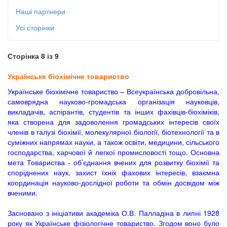
Наші партнери
Усі сторінки
Сторінка 8 із 9
Українське біохімічне товариство
Українське біохімічне товариство – Всеукраїнська добровільна,
самоврядна науково-громадська організація науковців,
викладачів, аспірантів, студентів та інших фахівців-біохіміків,
яка створена для задоволення громадських інтересів своїх
членів в галузі біохімії, молекулярної біології, біотехнології та в
суміжних напрямах науки, а також освіти, медицини, сільського
господарства, харчової й легкої промисловості тощо. Основна
мета Товариства - об’єднання вчених для розвитку біохімії та
споріднених наук, захист їхніх фахових інтересів, взаємна
координація науково-дослідної роботи та обмін досвідом між
вченими.
Засновано з ініціативи академіка О.В. Палладіна в липні 1928
року як Українське фізіологічне товариство. Згодом воно було