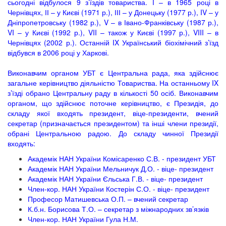
сьогодні відбулося 9 з’їздів товариства. І – в 1965 році в
Чернівцях, ІІ – у Києві (1971 р.), ІІІ – у Донецьку (1977 р.), IV – у
Дніпропетровську (1982 р.), V – в Івано-Франківську (1987 р.),
VI – у Києві (1992 р.), VII – також у Києві (1997 р.), VIII – в
Чернівцях (2002 р.). Останній IX Український біохімічний з’їзд
відбувся в 2006 році у Харкові.
Виконавчим органом УБТ є Центральна рада, яка здійснює
загальне керівництво діяльністю Товариства. На останньому IX
з’їзді обрано Центральну раду в кількості 50 осіб. Виконавчим
органом, що здійснює поточне керівництво, є Президія, до
складу якої входять президент, віце-президенти, вчений
секретар (призначається президентом) та інші члени президії,
обрані Центральною радою. До складу чинної Президії
входять:
Академік НАН України Комісаренко С.В. - президент УБТ
Академік НАН України Мельничук Д.О. - віце- президент
Академік НАН України Єльська Г.В. - віце- президент
Член-кор. НАН України Костерін С.О. - віце- президент
Професор Матишевська О.П. – вчений секретар
К.б.н. Борисова Т.О. – секретар з міжнародних зв’язків
Член-кор. НАН України Гула Н.М.