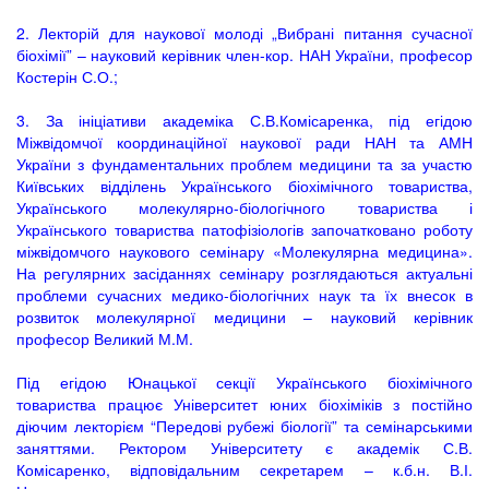
2. Лекторій для наукової молоді „Вибрані питання сучасної
біохімії” – науковий керівник член-кор. НАН України, професор
Костерін С.О.;
3. За ініціативи академіка С.В.Комісаренка, під егідою
Міжвідомчої координаційної наукової ради НАН та АМН
України з фундаментальних проблем медицини та за участю
Київських відділень Українського біохімічного товариства,
Українського молекулярно-біологічного товариства і
Українського товариства патофізіологів започатковано роботу
міжвідомчого наукового семінару «Молекулярна медицина».
На регулярних засіданнях семінару розглядаються актуальні
проблеми сучасних медико-біологічних наук та їх внесок в
розвиток молекулярної медицини – науковий керівник
професор Великий М.М.
Під егідою Юнацької секції Українського біохімічного
товариства працює Університет юних біохіміків з постійно
діючим лекторієм “Передові рубежі біології” та семінарськими
заняттями. Ректором Університету є академік С.В.
Комісаренко, відповідальним секретарем – к.б.н. В.І.