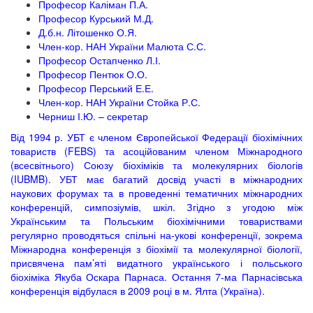
Професор Каліман П.А.
Професор Курський М.Д.
Д.б.н. Літошенко О.Я.
Член-кор. НАН України Малюта С.С.
Професор Остапченко Л.І.
Професор Пентюк О.О.
Професор Перський Е.Е.
Член-кор. НАН України Стойка Р.С.
Черниш І.Ю. – секретар
Від 1994 р. УБТ є членом Європейської Федерації біохімічних
товариств (FEBS) та асоційованим членом Міжнародного
(всесвітнього) Союзу біохіміків та молекулярних біологів
(IUBMB). УБТ має багатий досвід участі в міжнародних
наукових форумах та в проведенні тематичних міжнародних
конференцій, симпозіумів, шкіл. Згідно з угодою між
Українським та Польським біохімічними товариствами
регулярно проводяться спільні на-укові конференції, зокрема
Міжнародна конференція з біохімії та молекулярної біології,
присвячена пам’яті видатного українського і польського
біохіміка Якуба Оскара Парнаса. Остання 7-ма Парнасівська
конференція відбулася в 2009 році в м. Ялта (Україна).