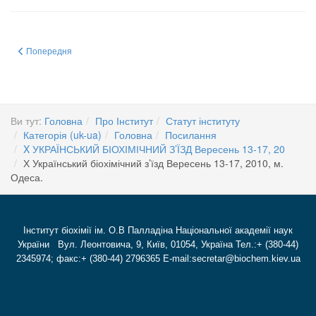
Попередня стаття: Х Український біохімічний з’їзд Вересень 13-17, 2010, 
Попередня
Ви тут:
Головна
Про Інститут
Статут інституту
Категорія (uk-ua)
Головна
Посилання
X УКРАЇНСЬКИЙ БІОХІМІЧНИЙ З’ЇЗД Вересень 13-17, 20
Х Український біохімічний з’їзд Вересень 13-17, 2010, м.
Одеса.
Інститут біохімії ім. О.В Палладіна Національної академії наук
України Вул. Леонтовича, 9, Київ, 01054, Україна Тел.:+ (380-44)
2345974; факс:+ (380-44) 2796365 E-mail:secretar@biochem.kiev.ua