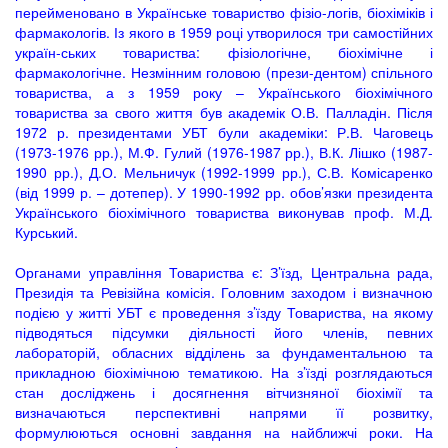
перейменовано в Українське товариство фізіо-логів, біохіміків і
фармакологів. Із якого в 1959 році утворилося три самостійних
україн-ських товариства: фізіологічне, біохімічне і
фармакологічне. Незмінним головою (прези-дентом) спільного
товариства, а з 1959 року – Українського біохімічного
товариства за свого життя був академік О.В. Палладін. Після
1972 р. президентами УБТ були академіки: Р.В. Чаговець
(1973-1976 рр.), М.Ф. Гулий (1976-1987 рр.), В.К. Лішко (1987-
1990 рр.), Д.О. Мельничук (1992-1999 рр.), С.В. Комісаренко
(від 1999 р. – дотепер). У 1990-1992 рр. обов’язки президента
Українського біохімічного товариства виконував проф. М.Д.
Курський.
Органами управління Товариства є: З’їзд, Центральна рада,
Президія та Ревізійна комісія. Головним заходом і визначною
подією у житті УБТ є проведення з’їзду Товариства, на якому
підводяться підсумки діяльності його членів, певних
лабораторій, обласних відділень за фундаментальною та
прикладною біохімічною тематикою. На з’їзді розглядаються
стан досліджень і досягнення вітчизняної біохімії та
визначаються перспективні напрями її розвитку,
формулюються основні завдання на найближчі роки. На