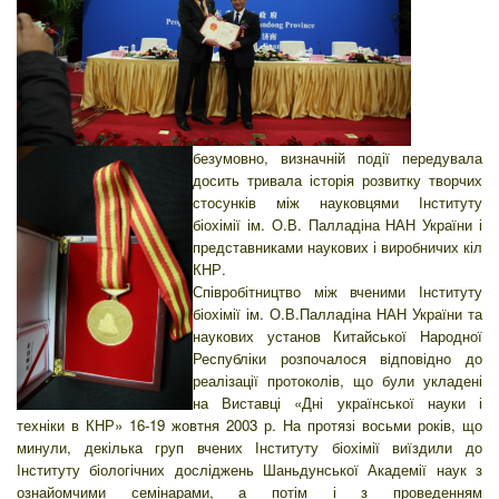
безумовно, визначній події передувала
досить тривала історія розвитку творчих
стосунків між науковцями Інституту
біохімії ім. О.В. Палладіна НАН України і
представниками наукових і виробничих кіл
КНР.
Співробітництво між вченими Інституту
біохімії ім. О.В.Палладіна НАН України та
наукових установ Китайської Народної
Республіки розпочалося відповідно до
реалізації протоколів, що були укладені
на Виставці «Дні української науки і
техніки в КНР» 16-19 жовтня 2003 р. На протязі восьми років, що
минули, декілька груп вчених Інституту біохімії виїздили до
Інституту біологічних досліджень Шаньдунської Академії наук з
ознайомчими семінарами, а потім і з проведенням