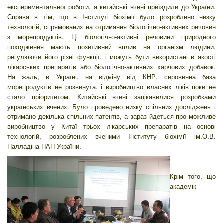
експериментальної роботи, а китайські вчені приїздили до України.
Справа в тім, що в Інституті біохімії було розроблено низку
технологій, спрямованих на отримання біологічно-активних речовин
з морепродуктів. Ці біологічно-активні речовини природного
походження мають позитивний вплив на організм людини,
регулюючи його різні функції, і можуть бути використані в якості
лікарських препаратів або біологічно-активних харчових добавок.
На жаль, в Україні, на відміну від КНР, сировинна база
морепродуктів не розвинута, і виробництво власних ліків поки не
стало пріоритетом. Китайські вчені зацікавилися розробками
українських вчених. Було проведено низку спільних досліджень і
отримано декілька спільних патентів, а зараз йдеться про можливе
виробництво у Китаї трьох лікарських препаратів на основі
технологій, розроблених вченими Інституту біохімії ім.О.В.
Палладіна НАН України.
Крім того, що
академік