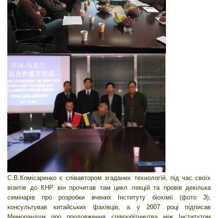
С.В.Комісаренко є співавтором згаданих технологій, під час своїх
візитів до КНР він прочитав там цикл лекцій та провів декілька
семінарів про розробки вчених Інституту біохімії (фото 3),
консультував китайських фахівців, а у 2007 році підписав
Меморандум про продовження співробітництва між Інститутом