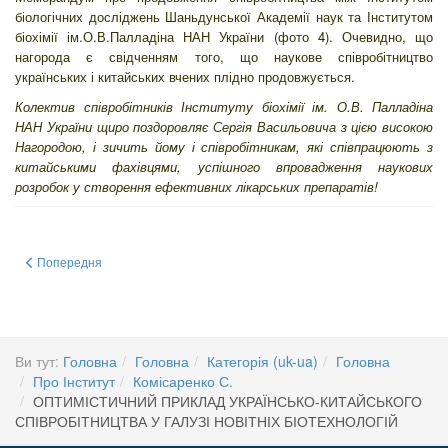
біологічних досліджень Шаньдунської Академії наук та Інститутом
біохімії ім.О.В.Палладіна НАН України (фото 4). Очевидно, що
нагорода є свідченням того, що наукове співробітництво
українських і китайських вчених плідно продовжується.
Колектив співробітників Інституту біохімії ім. О.В. Палладіна
НАН України щиро поздоровляє Сергія Васильовича з цією високою
Нагородою, і зичить йому і співробітникам, які співпрацюють з
китайськими фахівцями, успішного впровадження наукових
розробок у створення ефективних лікарських препаратів!
Попередня стаття: Інформація про міжнародне співробітництво та міжнаро
Попередня
Ви тут:
Головна
Головна
Категорія (uk-ua)
Головна
Про Інститут
Комісаренко С.
ОПТИМІСТИЧНИЙ ПРИКЛАД УКРАЇНСЬКО-КИТАЙСЬКОГО
СПІВРОБІТНИЦТВА У ГАЛУЗІ НОВІТНІХ БІОТЕХНОЛОГІЙ