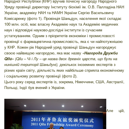
Народної Республіки (КНР) вручив почесну нагороду Народного
Уряду провінції директору Інституту біохімії ім. О.В. Палладіна НАН
України, академіку НАН та НАМН України Сергію Васильовичу
Комісаренку (фото 1). Провінція Шаньдун, населення якої складає
100 млн. осіб, має власну Академію наук та Академію медичних
наук і відповідні науково-дослідні інститути із сучасним
устаткуванням. Одним з пріоритетів економіки і промисловості
провінції є фармацевтична промисловість, яка є чи найпотужнішою
у КНР. Кожен рік Народний уряд провінції Шаньдун нагороджує
своєю найвищою нагородою, яка має назву
«
Нагорода Дружби
Qilu
» (Qilu – Чі і Лу – це назва двох древніх царств, що були на
нинішній території Шаньдуні),
декількох іноземних експертів з
різних країн світу, діяльність яких найбільше сприяла економічному
і соціальному розвитку провінції (фото 2).
Цього року серед експертів із, зокрема, Німеччини, США, Австралії,
Польщі, Індії був вчений з України.
Але цій,