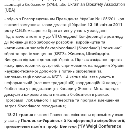
асоціації з біобезпеки (УАБ), або Ukrainian Biosafety Association
(UBA);
- згідно з Розпорядженням Президента України № 125/2011-рп
в якості заступника глави делегації України
13-15 квітня 2011
року
С.В.Комісаренко брав активну участь у засіданні
Підготовчого комітету до VII Оглядової Конференції з розгляду
дії Конвенції про заборону розробки, виробництва та
накопичення запасів бактеріологічної (біологічної) і токсинної
зброї та про їх знищення (КБТЗ).
Женева, Швейцарія
.
Виступав від імені делегації України. Під час засідання провів
низку двосторонніх зустрічей, спрямованих на надання Україні
науково-технічної допомоги з питань біобезпеки та
імплементації положень КБТЗ. 14 квітня він взяв участь в
неформальній (але вже традиційній) координаційній нараді з
біобезпеки у представництві Канади у Женеві. Мета наради –
дискусія з широкого кола питань з біобезпеки в рамках
Програми Глобального Партнерства та програм зменшення
загроз біологічного походження;
-
18-21 травня
в якості Почесного співголови оргкомітету взяв
участь у
Польсько-Українській Конференції з мікробіології,
присвяченій пам’яті проф. Вейгеля (“IV Weigl Conference