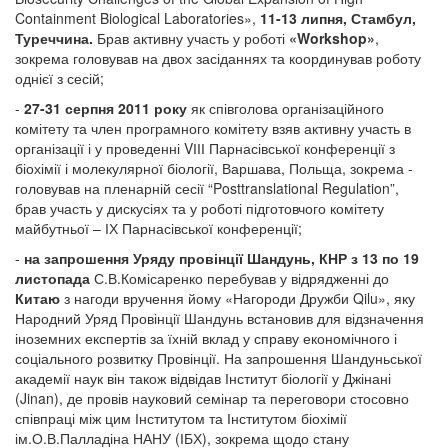
Containment Biological Laboratories»,
11-13 липня, Стамбул,
Туреччина.
Брав активну участь у роботі
«Workshop»
,
зокрема головував на двох засіданнях та координував роботу
однієї з сесій;
-
27-31 серпня 2011 року
як співголова організаційного
комітету та член програмного комітету взяв активну участь в
організації і у проведенні VІІІ Парнасівської конференції з
біохімії і молекулярної біології, Варшава, Польща, зокрема -
головував на пленарній сесії “Posttranslational Regulation”,
брав участь у дискусіях та у роботі підготовчого комітету
майбутньої – ІХ Парнасівської конференції;
-
на запрошення Уряду провінції Шандунь, КНР з 13 по 19
листопада
С.В.Комісаренко перебував у відрядженні до
Китаю
з нагоди вручення йому «Нагороди Дружби Qilu», яку
Народний Уряд Провінції Шандунь встановив для відзначення
іноземних експертів за їхній вклад у справу економічного і
соціального розвитку Провінції. На запрошення Шандуньської
академії наук він також відвідав Інститут біології у Джінані
(Jinan), де провів науковий семінар та переговори стосовно
співпраці між цим Інститутом та Інститутом біохімії
ім.О.В.Палладіна НАНУ (ІБХ), зокрема щодо стану