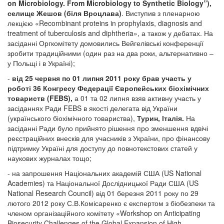
on Microbiology. From Microbiology to Synthetic Biology”),
селище Жешов (біля Вроцлава)
. Виступив з пленарною
лекцією «Recombinant proteins in prophylaxis, diagnosis and
treatment of tuberculosis and diphtheria», а також у дебатах. На
засіданні Оргкомітету домовились Вейгелівські конференції
зробити традиційними (один раз на два роки, альтернативно –
у Польщі і в Україні);
-
від 25 червня по 01 липня 2011 року брав участь у
роботі 36 Конгресу Федерації Європейських біохімічних
товариств (FEBS),
а 01 та 02 липня взяв активну участь у
засіданнях Ради FEBS в якості делегата від України
(українського біохімічного товариства),
Турин, Італія.
На
засіданні Ради було прийнято рішення про зменшення вдвічі
реєстраційних внесків для учасників з України, про фінансову
підтримку Україні для доступу до повнотекстових статей у
наукових журналах тощо;
- на запрошення Національних академій США (US National
Academies) та Національної Дослідницької Ради США (US
National Research Council) від 01 березня 2011 року по 29
лютого 2012 року С.В.Комісаренко є експертом з біобезпеки та
членом організаційного комітету «Workshop on Anticipating
Biosecurity Challenges of the Global Expansion of High