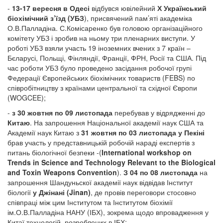
-
13-17 вересня в Одесі
відбувся ювілейний
Х Український
біохімічний з’їзд (УБЗ
), присвячений пам’яті академіка
О.В.Палладіна. С.Комісаренко був головою організаційного
комітету УБЗ і зробив на ньому три пленарних виступи. У
роботі УБЗ взяли участь 19 іноземних вчених з 7 країн –
Бєларусі, Польщі, Фінляндії, Франції, ФРН, Росії та США. Під
час роботи УБЗ було проведено засідання робочої групі
Федерації Європейських біохімічних товариств (FEBS) по
співробітництву з країнами центральної та східної Європи
(WOGCEE);
-
з 30 жовтня по 09 листопада
перебував у відрядженні до
Китаю
. На запрошення Національної академії наук США та
Академії наук Китаю з
31 жовтня по 03 листопада у Пекіні
брав участь у представницькій робочій нараді експертів з
питань біологічної безпеки -(
International workshop on
Trends in Science and Technology Relevant to the Biological
and Toxin Weapons Convention
).
З 04 по 08 листопада
на
запрошення Шандуньскої академії наук відвідав Інститут
біології
у Джінані (Jinan)
, де провів переговори стосовно
співпраці між цим Інститутом та Інститутом біохімії
ім.О.В.Палладіна НАНУ (ІБХ), зокрема щодо впровадження у
Китаї технологій, розроблених в ІБХ;