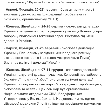
присвяченому 50-річчю Польського біохімічного товариства;
-
Аннесі, Франція, 25-27 червня
– брав активну участь і
виступав у дискусіях на Конференції «Біобезпека та
біозахист», організованому УНТЦ;
-
Женева, Швейцарія, 24-28 серпня
- очолював делегацію
України в засіданні експертів держав - учасниць Конвенції про
заборону біологічної і токсинної зброї. Виступав від імені
делегації України.
-
Париж, Франція, 21-25 вересня
- очолював делегацію
України у Пленарному засіданні міжнародного режиму
експортного контролю (так звана Австралійська Група).
Виступав від імені делегації України.
-
Женева, Швейцарія, 07-11 грудня
- очолював делегацію
України на зустрічі держав - учасниць Конвенції про заборону
біологічної і токсинної зброї. Виступав від імені делегації
України. Головував на семінарі «Міжнародне співробітництво,
біобезпека та освіта». Цей семінар був організований
Національними академіями США, Бредфорським
Університетом у Великобританії, Національним коледжем
військової медицини Японії та іншими провідними науковими