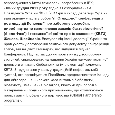
впровадження у Китаї технологій, розроблених в ІБХ;
-
05-22 грудня 2011 року
згідно з Розпорядженням
Президента України №363/2011-рп у складі делегації України
взяв активну участь у роботі
VII Оглядової Конференції з
розгляду дії Конвенції про заборону розробки,
виробництва та накопичення запасів бактеріологічної
(біологічної) і токсинної зброї та про їх знищення (КБТЗ).
Женева, Швейцарія.
Виступав від імені делегації України та
брав участь у обговоренні заключного документу Конференції.
Головував на двох семінарах, що відбулися під час
Конференції. Під час засідання провів низку двосторонніх
зустрічей, спрямованих на надання Україні науково-технічної
допомоги з питань біобезпеки та імплементації положень
КБТЗ. 8 грудня взяв участь у традиційній неформальній
зустрічі, яка організується Постійним представництвом Канади
для обговорення широкого кола питань з біобезпеки,
біозахисту, зменшення біозагроз, біоетики при роботі з
матеріалами «подвійного призначення», що охоплюються
програмами Глобального партнерства (Global Partnership
programs).