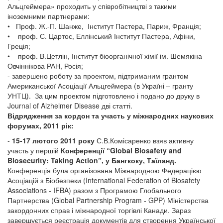
Альцгеймера» проходить у співробітництві з такими
іноземними партнерами:
• Проф. Ж.-П. Шанже, Інститут Пастера, Париж, Франція;
• проф. С. Цартос, Еллінський Інститут Пастера, Афіни,
Греція;
• проф. В.Цетлін, Інститут біоорганічної хімії ім. Шемякіна-
Овчіннікова РАН, Росія;
- завершено роботу за проектом, підтриманим грантом
Американської Асоціації Альцгеймера (в Україні – гранту
УНТЦ). За цим проектом підготовлено і подано до друку в
Journal of Alzheimer Disease дві статті.
Відрядження за кордон та участь у міжнародних наукових
форумах, 2011 рік:
-
15-17 лютого 2011 року
С.В.Комісаренко взяв активну
участь у першій
Конференції “Global Biosafety and
Biosecurity: Taking Action”, у Бангкоку, Таїланд.
Конференція була організована Міжнародною Федерацією
Асоціацій з Біобезпеки (International Federation of Biosafety
Associations - IFBA) разом з Програмою Глобального
Партнерства (Global Partnership Program - GPP) Міністерства
закордонних справ і міжнародної торгівлі Канади. Зараз
завершується реєстрація документів для створення Української