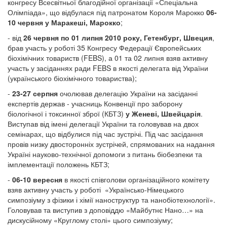
конгресу Всесвітньої благодійної організації «Спеціальна
Олімпіада», що відбулася під патронатом Короля Марокко
06-
10 червня у Маракеші, Марокко
;
- від
26 червня по 01 липня 2010 року, Гетенбург, Швеция
,
брав участь у роботі 35 Конгресу Федерації Європейських
біохімічних товариств (FEBS), а 01 та 02 липня взяв активну
участь у засіданнях ради FEBS в якості делегата від України
(українського біохімічного товариства);
-
23-27 серпня
очолював делегацію України на засіданні
експертів держав - учасниць Конвенції про заборону
біологічної і токсинної зброї (КБТЗ)
у Женеві, Швейцарія
.
Виступав від імені делегації України та головував на двох
семінарах, що відбулися під час зустрічі. Під час засідання
провів низку двосторонніх зустрічей, спрямованих на надання
Україні науково-технічної допомоги з питань біобезпеки та
імплементації положень КБТЗ;
-
06-10 вересня
в якості співголови організаційного комітету
взяв активну участь у роботі «Українсько-Німецького
симпозіуму з фізики і хімії наноструктур та нанобіотехнології».
Головував та виступив з доповіддю «Майбутнє Нано…» на
дискусійному «Круглому столі» цього симпозіуму;