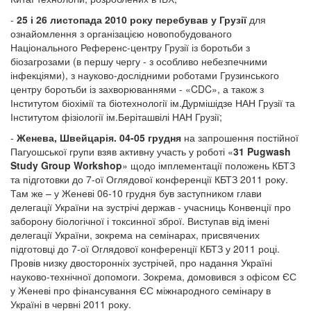
-
25 і 26 листопада 2010 року перебував у Грузії
для
ознайомлення з організацією новопобудованого
Національного Референс-центру Грузії із боротьби з
біозагрозами (в першу чергу - з особливо небезпечними
інфекціями), з науково-дослідними роботами Грузинського
центру боротьби із захворюваннями - «CDC», а також з
Інститутом біохімії та біотехнології ім.Дурмішідзе НАН Грузії та
Інститутом фізіології ім.Беріташвілі НАН Грузії;
-
Женева, Швейцарія. 04-05 грудня
на запрошення постійної
Пагуошської групи взяв активну участь у роботі «
31 Pugwash
Study Group Workshop
» щодо імплементації положень КБТЗ
та підготовки до 7-ої Оглядової конференції КБТЗ 2011 року.
Там же – у Женеві 06-10 грудня був заступником глави
делегації України на зустрічі держав - учасниць Конвенції про
заборону біологічної і токсинної зброї. Виступав від імені
делегації України, зокрема на семінарах, присвячених
підготовці до 7-ої Оглядової конференції КБТЗ у 2011 році.
Провів низку двосторонніх зустрічей, про надання Україні
науково-технічної допомоги. Зокрема, домовився з офісом ЄС
у Женеві про фінансування ЄС міжнародного семінару в
Україні в червні 2011 року.