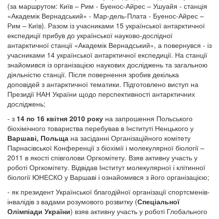
(за маршрутом: Київ – Рим - Буенос-Айрес – Ушуайя - станція
«Академік Вернадський» - Мар-дель-Плата - Буенос-Айрес –
Рим – Київ). Разом із учасниками 15 української антарктичної
експедиції прибув до української науково-дослідної
антарктичної станції «Академік Вернадський», а повернувся - із
учасниками 14 української антарктичної експедиції. На станції
знайомився із організацією наукових досліджень та загальною
діяльністю станції. Після повернення зробив декілька
доповідей з антарктичної тематики. Підготовлено виступ на
Президії НАН України щодо перспективності антарктичних
досліджень;
- з
14 по 16 квітня 2010 року
на запрошення Польського
біохімічного товариства перебував в Інституті Ненцького у
Варшаві, Польща
на засіданні Організаційного комітету
Парнасівської Конференції з біохімії і молекулярної біології –
2011 в якості співголови Оргкомітету. Взяв активну участь у
роботі Оргкомітету. Відвідав Інститут молекулярної і клітинної
біології ЮНЕСКО у Варшаві і ознайомився з його організацією;
- як президент Української благодійної організації спортсменів-
інвалідів з вадами розумового розвитку (
Спеціальної
Олімпіади України
) взяв активну участь у роботі Глобального