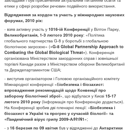
закладами і був присвячений актуальним питанням освіти та
етики у сфері розробки речовин подвійного використання.
Відрядження за кордон та участь у міжнародних наукових
форумах, 2010 рік:
- взяв активну участь у
1016-ій Конференції
у Вілтон Парку,
Великобританія, 1-3 лютого 2010 року
: «Політика
глобального партнерства G-8 у боротьбі з глобальною
біологічною загрозою» (
«G-8 Global Partnership Approach to
Combating the Global Biological Threat»
). Конференція
організована Міністерством закордонних справ і зовнішньої
торгівлі Канади разом з Міністерством оборони Великобританії
та Держдепартаментом США;
- виступив організатором і Головою організаційного комітету
Міжнародної конференції «Б
іобезпека і біозахист:
впровадження рекомендацій щодо Конвенції про
заборону біологічної зброї
», що відбулася у Києві
15-17
лютого 2010 року
(Інформація про Конференцію додається).
На Конференції зробив дві пленарні лекції: «
Біобезпека і
біозахист в Україні та прогрес у сучасній біології
»
та
«Пандемічний вірус грипу 2009-А/H1N1
»;
- з
16 березня по 09 квітня
був у відрядженні до
Антарктики