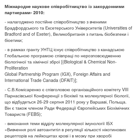
Міжнародне наукове співробітництво із закордонними
партнерами- 2010:
- налагоджено постійне співробітництво з вченими
Брадфордського та Ексетерського Університетів (Universities of
Bradford and of Exeter), Великобританія з питань біобезпеки і
біоетики;
- в рамках гранту УНТЦ існує співробітництво з канадською
Глобальною програмою співпраці по нерозповсюдженню
біологічної та хімічної зброї [(Biological & Chemical Non-
Proliferation
Global Partnership Program (IGX), Foreign Affairs and
International Trade Canada (DFAIT)];
- С.В.Комісаренко є співголовою організаційного комітету VIII
Парнасівської Конференції з біохімії та молекулярної біології,
що відбудеться 26-29 серпня 2011 року у Варшаві, Польща.
Він є також членом Ради Федерації Європейських Біохімічних
Товариств (FEBS);
- виконання теми відділу молекулярної імунології ІБХ
«Вивчення ролі автоантитіл в регуляції кількості нікотинових
рецепторів на лейкоцитах крові і в мозку при хворобі