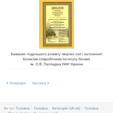
Бажаємо подальшого розквіту творчих сил і натхнення!
Колектив співробітників Інституту біохімії
ім. О.В. Палладіна НАН України
Попередня стаття: Церемонія нагородження 29.09.2012. Пекін, КНР
Наступна стаття: Міжнародна конференція «Біобезпека
Попередня
Наступна
Ви тут:
Головна
Головна
Категорія (uk-ua)
Головна