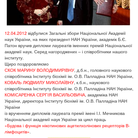
12.04.2012
відбулися Загальні збори Національної Академії
наук України, на яких президент НАН України, академік Б.Є.
Патон вручив дипломи лауреатів іменних премій Національної
академії наук. Серед нагороджених – і співробітники нашого
інституту.
Щиро поздоровляємо
СКОК МАРИНУ ВОЛОДИМИРІВНУ
, д.б.н., головного наукового
співробітника Інституту біохімії ім. О.В. Палладіна НАН України,
КОВАЛЬ ЛЮДМИЛУ МИКОЛАЇВНУ
, к.б.н., наукового
співробітника Інституту біохімії ім. О.В. Палладіна НАН України,
КОМІСАРЕНКА СЕРГІЯ ВАСИЛЬОВИЧА
, академіка НАН
України, директора Інституту біохімії ім. О.В. Палладіна НАН
України
із врученням дипломів лауреата премії імені І.І. Мечникова
Національної академії наук України за цикл праць
«Будова і функція нікотинових ацетилхолінових рецепторів В-
лімфоцитів»
.