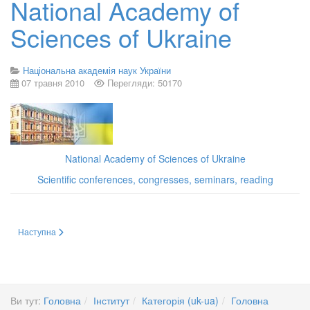
National Academy of
Sciences of Ukraine
Національна академія наук України
07 травня 2010
Перегляди: 50170
National Academy of Sciences of Ukraine
Scientific conferences, congresses, seminars, reading
Наступна стаття: Наукова спільнота України понесла тяжку втрату – 1 лис
Наступна
Ви тут:
Головна
Інститут
Категорія (uk-ua)
Головна