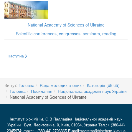
National Academy of Sciences of Ukraine
Scientific conferences, congresses, seminars, reading
Наступна стаття: Наукова спільнота України понесла тяжку втрату – 1 лис
Наступна
Ви тут:
Головна
Рада молодих вчених
Категорія (uk-ua)
Головна
Посилання
Національна академія наук України
National Academy of Sciences of Ukraine
Інститут біохімії ім. О.В Палладіна Національної академії наук
України Вул. Леонтовича, 9, Київ, 01054, Україна Тел.:+ (380-44)
2345974; факс:+ (380-44) 2796365 E-mail:secretar@biochem.kiev.ua