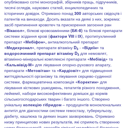
опубліковано сотні монографій, збірників праць, підручників,
тисячі оглядів, наукових статей, енциклопедичних та
історичних довідок. Отримано понад
300
авторських свідоцтв і
патентів на винаходи. Досить вказати на деякі з них, зокрема:
засіб припинення кровотеч та прискорення загоєння ран
«Вікасол»
, білкові кровозамінники
(БК-8)
та білкові препарати
системи зсідання крові (
фактори
V
ІІІ і ІХ
), протипухлинний
препарат
«Мебіфон»,
антиалкогольний препарат
«Медихронал»
, препарати вітаміну
D
-
«Відеїн»
та
3
водорозчинний препарат вітаміну
D
для немовлят,
3
вітамінно-мінеральні комплексні препарати
«Мебівід»
та
«Кальмівід-М»
для лікування опорно-рухового апарату,
препарати
«Метовітан»
та
«Кардіовіт»
для підвищення
життєдіяльності організму та лікування серцево-судинної
системи, фармацевтична композиція
«Коректин»
для
лікування кісткових ушкоджень, гепатитів різного походження,
лейкемії, набори високоефективних домішок до кормів
сільськогосподарських тварин і багато іншого. Створено
унікальну
колекцію гібридом
– продуцентів моноклональних
антитіл для діагностики системи гемостазу, туберкульозу,
діабету, кашлюка та деяких інших захворювань. Отримано
низку принципово нових результатів, які сприяють створенню
нових біотехнологій, способів хімічної модифікації біологічно