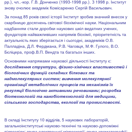
рр.), чл..-кор. Г.В. Донченко (1993-1998 рр.). З 1998 р. Інститут
знову очолює академік Комісаренко Сергій Васильович.
За понад 85 років своєї історії Інститут зробив значний внесок у
скарбницю досягнень світової біохімічної науки. Національним
надбанням стали доробки наукових шкіл видатних учених,
фундаторів найважливіших напрямів біохімії, пріоритетність та
актуальність яких зберігається і сьогодні, академіків О.В.
Палладіна, Д.Л. Фердмана, Р.В. Чаговця, М.Ф. Гулого, В.О.
Бєліцера, проф.В.П. Вендта та багатьох інших.
Основними напрямами наукової діяльності Інституту є:
дослідження структури, фізико-хімічних властивостей і
біологічних функцій складних білкових та
надмолекулярних систем; вивчення молекулярної
організації метаболічних процесів та механізмів їх
регуляції біологічно активними речовинами; розробка
біотехнологій та нанобіотехнологій для медицини,
сільського господарства, екології та промисловості.
В складі Інституту 10 відділів, 5 наукових лабораторій,
загальноінститутські науково-технічні та науково-допоміжні
підрозділи: група електронної мікроскопії; група хроматографії;