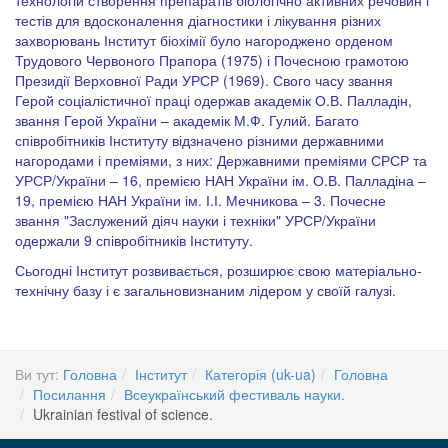
технологій створення препаратів біологічно активних речовин і
тестів для вдосконалення діагностики і лікування різних
захворювань Інститут біохімії було нагороджено орденом
Трудового Червоного Прапора (1975) і Почесною грамотою
Президії Верховної Ради УРСР (1969). Свого часу звання
Герой соціалістичної праці одержав академік О.В. Палладін,
звання Герой України – академік М.Ф. Гулий. Багато
співробітників Інституту відзначено різними державними
нагородами і преміями, з них: Державними преміями СРСР та
УРСР/України – 16, премією НАН України ім. О.В. Палладіна –
19, премією НАН України ім. І.І. Мечникова – 3. Почесне
звання "Заслужений діяч науки і техніки" УРСР/України
одержали 9 співробітників Інституту.
Сьогодні Інститут розвивається, розширює свою матеріально-
технічну базу і є загальновизнаним лідером у своїй галузі.
Ви тут:
Головна
Інститут
Категорія (uk-ua)
Головна
Посилання
Всеукраїнський фестиваль науки.
Ukrainian festival of science.