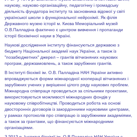
наукову, науково-організаційну, педагогічну і громадську
діяльність фундатора інституту та засновника відомої у світі
української школи з функціональної нейрохімії. Як філія
Державного музею історії м. Києва Меморіальний музей
О.В.Палладіна фактично є центром вивчення і пропаганди
історії біохімічної науки в Україні.
Наукові дослідження інституту фінансуються державою з
бюджету Національної академії наук України, а також із
"позабюджетних" джерел – грантів вітчизняних наукових
програм, держзамовлень, а також зарубіжних грантів.
В Інституті біохімії ім. О.В. Палладіна НАН України активно
впроваджуються форми міжнародної кооперації вітчизняних і
зарубіжних учених у вирішенні цілого ряду наукових проблем.
Міжнародна співпраця проводиться за спільними проектами,
використовуються можливості міжнародних фондів у
науковому співробітництві. Проводиться робота на основі
двосторонніх договорів із закордонними науковими центрами,
у рамках протоколів про співпрацю із зарубіжними академіями,
а також за грантами, що фінансуються міжнародними
організаціями.
З 2012 р. Інститут біохімії ім. О.В.Палладіна НАН України є