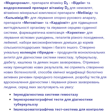
«Медихронал»
, препарати вітаміну
D
-
«Відеїн»
та
3
водорозчинний препарат вітаміну
D
для немовлят,
3
вітамінно-мінеральні комплексні препарати
«Мебівід»
та
«Кальмівід-М»
для лікування опорно-рухового апарату,
препарати
«Метовітан»
та
«Кардіовіт»
для підвищення
життєдіяльності організму та лікування серцево-судинної
системи, фармацевтична композиція
«Коректин»
для
лікування кісткових ушкоджень, гепатитів різного походження,
лейкемії, набори високоефективних домішок до кормів
сільськогосподарських тварин і багато іншого. Створено
унікальну
колекцію гібридом
– продуцентів моноклональних
антитіл для діагностики системи гемостазу, туберкульозу,
діабету, кашлюка та деяких інших захворювань. Отримано
низку принципово нових результатів, які сприяють створенню
нових біотехнологій, способів хімічної модифікації біологічно
активних речовин природного походження, розробці тестів для
вдосконалення діагностики і лікування різних захворювань
людини, серед яких заслуговують на увагу:
Імунодіагностика системи гемостазу
Імунохроматографічні тести
для діагностики
туберкульозу
Імунохроматографічна тест-система для контролю