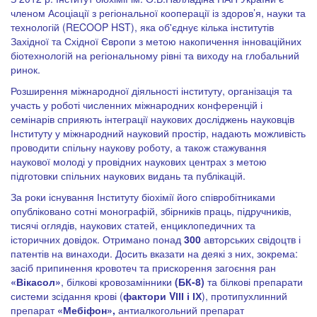
членом Асоціації з регіональної кооперації із здоров’я, науки та
технологій (RЕCOOP HST), яка об'єднує кілька інститутів
Західної та Східної Європи з метою накопичення інноваційних
біотехнологій на регіональному рівні та виходу на глобальний
ринок.
Розширення міжнародної діяльності інституту, організація та
участь у роботі численних міжнародних конференцій і
семінарів сприяють інтеграції наукових досліджень науковців
Інституту у міжнародний науковий простір, надають можливість
проводити спільну наукову роботу, а також стажування
наукової молоді у провідних наукових центрах з метою
підготовки спільних наукових видань та публікацій.
За роки існування Інституту біохімії його співробітниками
опубліковано сотні монографій, збірників праць, підручників,
тисячі оглядів, наукових статей, енциклопедичних та
історичних довідок. Отримано понад
300
авторських свідоцтв і
патентів на винаходи. Досить вказати на деякі з них, зокрема:
засіб припинення кровотеч та прискорення загоєння ран
«Вікасол»
, білкові кровозамінники
(БК-8)
та білкові препарати
системи зсідання крові (
фактори
V
ІІІ і ІХ
), протипухлинний
препарат
«Мебіфон»,
антиалкогольний препарат