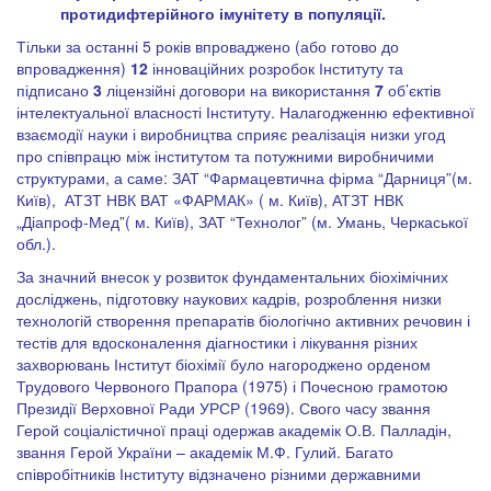
протидифтерійного імунітету в популяції.
Тільки за останні 5 років впроваджено (або готово до
впровадження)
12
інноваційних розробок Інституту та
підписано
3
ліцензійні договори на використання
7
об’єктів
інтелектуальної власності Інституту. Налагодженню ефективної
взаємодії науки і виробництва сприяє реалізація низки угод
про співпрацю між інститутом та потужними виробничими
структурами, а саме: ЗАТ “Фармацевтична фірма “Дарниця”(м.
Київ), АТЗТ НВК ВАТ «ФАРМАК» ( м. Київ), АТЗТ НВК
„Діапроф-Мед”( м. Київ), ЗАТ “Технолог” (м. Умань, Черкаської
обл.).
За значний внесок у розвиток фундаментальних біохімічних
досліджень, підготовку наукових кадрів, розроблення низки
технологій створення препаратів біологічно активних речовин і
тестів для вдосконалення діагностики і лікування різних
захворювань Інститут біохімії було нагороджено орденом
Трудового Червоного Прапора (1975) і Почесною грамотою
Президії Верховної Ради УРСР (1969). Свого часу звання
Герой соціалістичної праці одержав академік О.В. Палладін,
звання Герой України – академік М.Ф. Гулий. Багато
співробітників Інституту відзначено різними державними