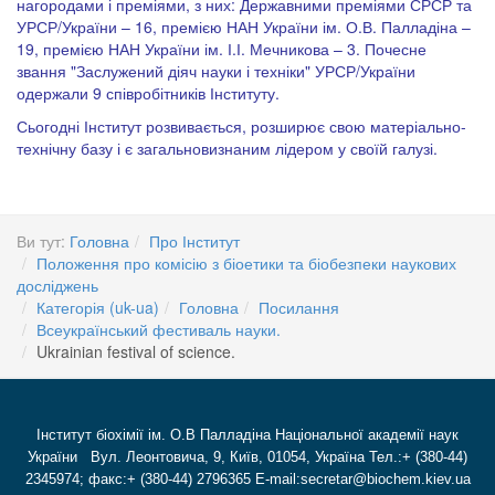
нагородами і преміями, з них: Державними преміями СРСР та
УРСР/України – 16, премією НАН України ім. О.В. Палладіна –
19, премією НАН України ім. І.І. Мечникова – 3. Почесне
звання "Заслужений діяч науки і техніки" УРСР/України
одержали 9 співробітників Інституту.
Сьогодні Інститут розвивається, розширює свою матеріально-
технічну базу і є загальновизнаним лідером у своїй галузі.
Ви тут:
Головна
Про Інститут
Положення про комісію з біоетики та біобезпеки наукових
досліджень
Категорія (uk-ua)
Головна
Посилання
Всеукраїнський фестиваль науки.
Ukrainian festival of science.
Інститут біохімії ім. О.В Палладіна Національної академії наук
України Вул. Леонтовича, 9, Київ, 01054, Україна Тел.:+ (380-44)
2345974; факс:+ (380-44) 2796365 E-mail:secretar@biochem.kiev.ua