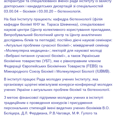
аспірантури та спеціалізованої вченої ради інституту із захисту
докторських і кандидатських дисертацій зі спеціальностей
03.00.04 – біохімія і 03.00.20 – біотехнологія.
На базі Інституту працюють: кафедра біотехнології (філія
кафедри біохімії КНУ ім. Тараса Шевченка), спеціалізовані
наукові центри (Центр колективного користування приладами,
Випробувальний біологічний центр та Центр аналітичних
досліджень білків та пептидів); постійно діючі наукові семінари:
«Актуальні проблеми сучасної біохімії»; міжвідомчий семінар
«Молекулярна медицина»; лекторій для наукової молоді
«Вибрані питання сучасної біохімії», а також Українське
біохімічне товариство (УБТ), яке є рівноправним членом
Федерації Європейських Біохімічних Товариств (FEBS) та
Міжнародного Союзу Біохімії і Молекулярної Біології (IUBMB).
В інституті працює Рада молодих учених Інституту, яка
організовує щорічні міжгалузеві конкурси-конференції молодих
учених України з актуальних проблем біохімії та біотехнології.
З метою фінансової підтримки молодих учених в інституті
традиційним є проведення конкурсів і присудження
персональних стипендій імені видатних учених-біохіміків В.О.
Бєліцера, Д.Л. Фердмана, Р.В.Чаговця, М.Ф. Гулого та