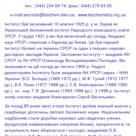
тел.: (044) 234 59 74; факс: (044) 279 63 65
е-mail:
secretar@biochem.kiev.ua
; www.biochemistry.org.ua
Інститут був заснований 10 жовтня 1925 р. у м. Харків як
Український біохемічний інститут Народного комісаріату освіти
УРСР. У грудні 1931 р.він був включений до складу Академії
наук УРСР і переїхав з Харкова до Києва. Це був перший
Інститут біохімії на теренах СРСР та один з перших науково-
дослідних закладів України. Засновник Інституту – академік АН
СРСР та АН УРСР Олександр Володимирович Палладін. Він
залишався на цій посаді до лютого 1969 р. Надалі
директорами Інституту були академіки АН УРСР (зараз – НАН
України: В.О. Бєліцер (1969-1972 рр.), М.Ф. Гулий (1972-1977
рр.), В.К. Лішко (1977-1988 рр.), С.В. Комісаренко (1989-1992
рр.), чл..-кор. Г.В. Донченко (1993-1998 рр.). З 1998 р. Інститут
знову очолює академік Комісаренко Сергій Васильович.
За понад 85 років своєї історії Інститут зробив значний внесок у
скарбницю досягнень світової біохімічної науки. Національним
надбанням стали доробки наукових шкіл видатних учених,
фундаторів найважливіших напрямів біохімії, пріоритетність та
актуальність яких зберігається і сьогодні, академіків О.В.