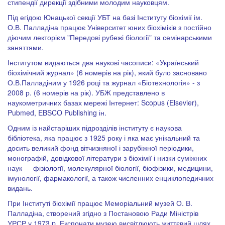
стипендії дирекції здібними молодим науковцям.
Під егідою Юнацької секції УБТ на базі Інституту біохімії ім.
О.В. Палладіна працює Університет юних біохіміків з постійно
діючим лекторієм "Передові рубежі біології" та семінарськими
заняттями.
Інститутом видаються два наукові часописи: «Український
біохімічний журнал» (6 номерів на рік), який було засновано
О.В.Палладіним у 1926 році та журнал «Біотехнологія» - з
2008 р. (6 номерів на рік). УБЖ представлено в
наукометричних базах мережі Інтернет: Scopus (Elsevier),
Pubmed, EBSCO Publishing ін.
Одним із найстаріших підрозділів інституту є наукова
бібліотека, яка працює з 1925 року і яка має унікальний та
досить великий фонд вітчизняної і зарубіжної періодики,
монографій, довідкової літератури з біохімії і низки суміжних
наук — фізіології, молекулярної біології, біофізики, медицини,
імунології, фармакології, а також численних енциклопедичних
видань.
При Інституті біохімії працює Меморіальний музей О. В.
Палладіна, створений згідно з Постановою Ради Міністрів
УРСР у 1973 p. Експонати музею висвітлюють життєвий шлях,