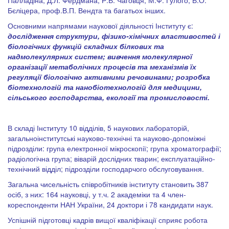
Палладіна, Д.Л. Фердмана, Р.В. Чаговця, М.Ф. Гулого, В.О.
Бєліцера, проф.В.П. Вендта та багатьох інших.
Основними напрямами наукової діяльності Інституту є:
дослідження структури, фізико-хімічних властивостей і
біологічних функцій складних білкових та
надмолекулярних систем; вивчення молекулярної
організації метаболічних процесів та механізмів їх
регуляції біологічно активними речовинами; розробка
біотехнологій та нанобіотехнологій для медицини,
сільського господарства, екології та промисловості.
В складі Інституту 10 відділів, 5 наукових лабораторій,
загальноінститутські науково-технічні та науково-допоміжні
підрозділи: група електронної мікроскопії; група хроматографії;
радіологічна група; віварій дослідних тварин; експлуатаційно-
технічний відділ; підрозділи господарчого обслуговування.
Загальна чисельність співробітників інституту становить 387
осіб, з них: 164 науковці, у т.ч. 2 академіки та 4 член-
кореспонденти НАН України, 24 доктори і 78 кандидати наук.
Успішній підготовці кадрів вищої кваліфікації сприяє робота