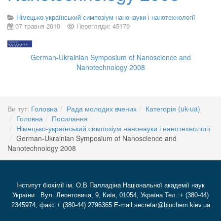
Німецько-український симпозіум нанонауки і нанотехнології
07 травня 2010
Перегляди: 45179
German-Ukrainian Symposium of Nanoscience and
Nanotechnology 2008
Ви тут:
Головна
Рада молодих вчених
Категорія (uk-ua)
Головна
Посилання
Німецько-український симпозіум нанонауки і нанотехнології
German-Ukrainian Symposium of Nanoscience and
Nanotechnology 2008
Інститут біохімії ім. О.В Палладіна Національної академії наук
України Вул. Леонтовича, 9, Київ, 01054, Україна Тел.:+ (380-44)
2345974; факс:+ (380-44) 2796365 E-mail:secretar@biochem.kiev.ua