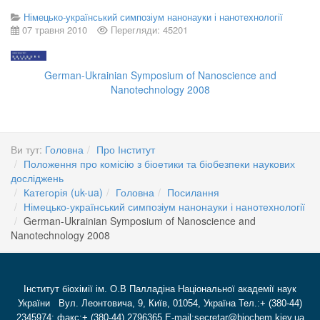
Німецько-український симпозіум нанонауки і нанотехнології
07 травня 2010
Перегляди: 45201
German-Ukrainian Symposium of Nanoscience and
Nanotechnology 2008
Ви тут:
Головна
Про Інститут
Положення про комісію з біоетики та біобезпеки наукових
досліджень
Категорія (uk-ua)
Головна
Посилання
Німецько-український симпозіум нанонауки і нанотехнології
German-Ukrainian Symposium of Nanoscience and
Nanotechnology 2008
Інститут біохімії ім. О.В Палладіна Національної академії наук
України Вул. Леонтовича, 9, Київ, 01054, Україна Тел.:+ (380-44)
2345974; факс:+ (380-44) 2796365 E-mail:secretar@biochem.kiev.ua