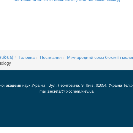
 conference of young oncologists Ukraine with international participation.
(uk-ua)
Головна
Посилання
Міжнародний союз біохімії і молек
iology
ної академії наук України Вул. Леонтовича, 9, Київ, 01054, Україна Тел.:
mail:secretar@biochem.kiev.ua