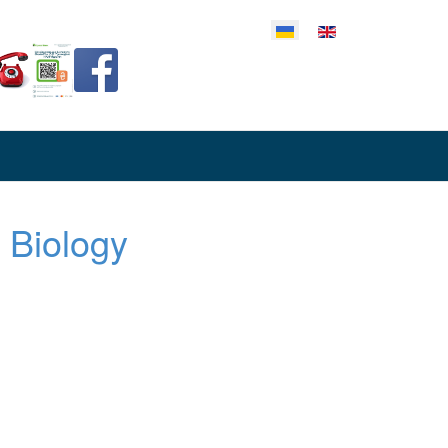
еріть свою мову
 Biology