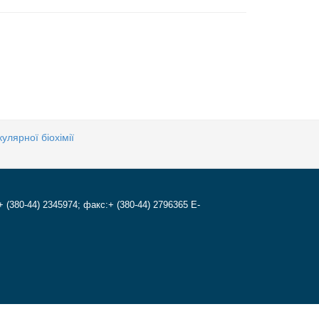
улярної біохімії
+ (380-44) 2345974; факс:+ (380-44) 2796365 E-