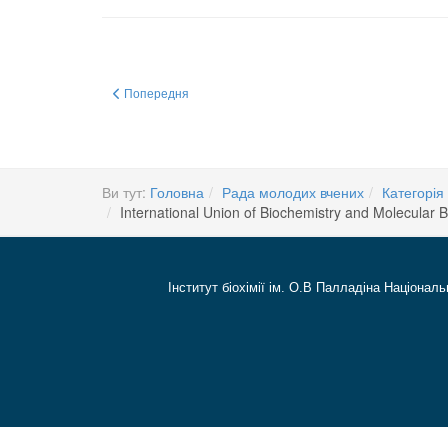
Попередня стаття: 25-27 April 2012, Kiev, Ukraine, will host a
Попередня
Ви тут:
Головна
Рада молодих вчених
Категорія 
International Union of Biochemistry and Molecular B
Інститут біохімії ім. О.В Палладіна Національ