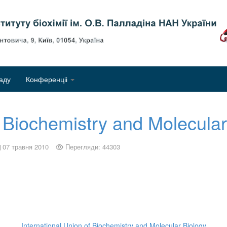
Об
аду
Конференціі
f Biochemistry and Molecular
07 травня 2010
Перегляди: 44303
International Union of Biochemistry and Molecular Biology