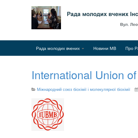
Рада молодих вчених
Новини МВ
Про Р
International Union o
Міжнародний союз біохімії і молекулярної біохімії