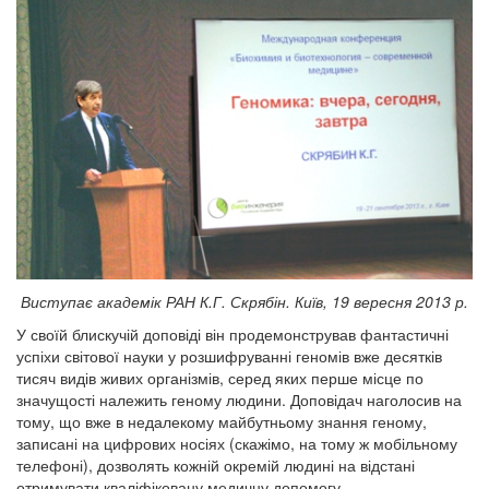
Виступає академік РАН К.Г. Скрябін. Київ, 19 вересня 2013 р.
У своїй блискучій доповіді він продемонстрував фантастичні
успіхи світової науки у розшифруванні геномів вже десятків
тисяч видів живих організмів, серед яких перше місце по
значущості належить геному людини. Доповідач наголосив на
тому, що вже в недалекому майбутньому знання геному,
записані на цифрових носіях (скажімо, на тому ж мобільному
телефоні), дозволять кожній окремій людині на відстані
отримувати кваліфіковану медичну допомогу.