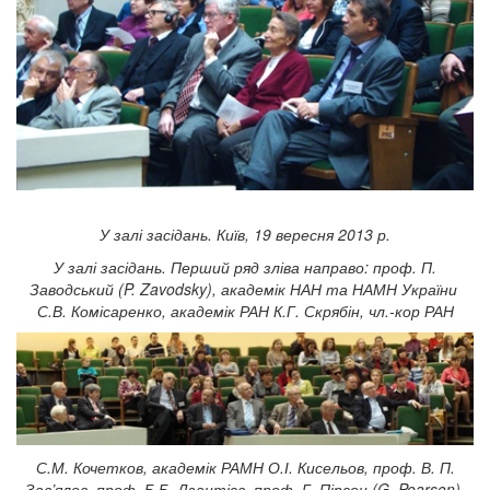
У залі засідань. Київ, 19 вересня 2013 р.
У залі засідань. Перший ряд зліва направо: проф. П.
Заводський (
P
.
Zavodsky
), академік НАН та НАМН України
С.В. Комісаренко, академік РАН К.Г. Скрябін, чл.-кор РАН
С.М. Кочетков, академік РАМН О.І. Кисельов, проф. В. П.
Зав’ялов, проф. Б.Б. Дзантієв, проф. Г. Пірсон (
G
.
Pearson
),