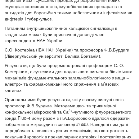
імунодіагностичних тестів, імунобіологічних препаратів та
антидотів для боротьби з такими небезпечними інфекціями як
дифтерія і туберкульоз.
Питанням внутрішньоклітинної кальцієвої сигналізації в
гладеньких м’язах були присвячені доповіді член-
кореспондента НАН України
С.О. Костеріна (ІБХ НАН України) та професора Ф.В.Бурдиги
(Ліверпульський університет, Велика Британія).
Результати, що були продемонстровані професором С. О.
Костеріним, є суттєвими для подальшого вивчення біохімічних
механізмів фундаментального загальнобіологічного явища –
електро- та фармакомеханічного спряження в м’язових
клітинах.
Оригінальними були результати, які у своєму виступі навів
професор Ф.В.Бурдига. Методами дво- та тривимірної
2+
конфокальної мікроскопії та Са
-чутливого флуоресцентного
зонда Fluo-4 йому разом з Л.А.Борисовою вдалося одержати
зображення мікросудин в сечоводі
in
situ
.
Наведені ним дані
передбачають наявність різних механізмів, що контролюють
локальний кровотік в прекапілярних артеріях і посткапілярних