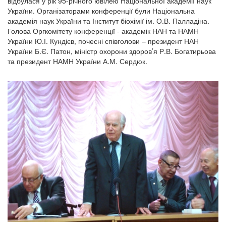
відбулася у рік 95-річного ювілею Національної академії наук
України. Організаторами конференції були Національна
академія наук України та Інститут біохімії ім. О.В. Палладіна.
Голова Оргкомітету конференції - академік НАН та НАМН
України Ю.І. Кундієв, почесні співголови – президент НАН
України Б.Є. Патон, міністр охорони здоров’я Р.В. Богатирьова
та президент НАМН України А.М. Сердюк.