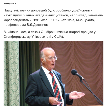
венулах.
Низку змістовних доповідей було зроблено українськими
науковцями з інших академічних установ, наприклад, членами-
кореспондентами НАН України Р.С. Стойкою, М.А.Тукало,
професорами В.Є.Досенком,
В. Філоненком, а також О. Мірошниченко (наразі працює у
Стенфордському Університеті у США).