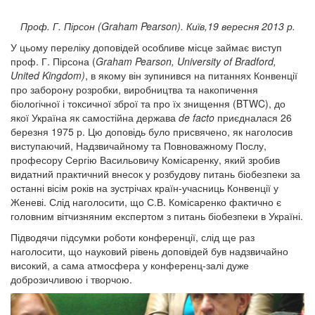
Проф. Г. Пірсон (
Graham
Pearson
). Київ,19 вересня 2013 р.
У цьому переліку доповідей особливе місце займає виступ
проф. Г. Пірсона (
Graham
Pearson
,
University
of
Bradford
,
United
Kingdom
)
, в якому він зупинився на питаннях Конвенції
про заборону розробки, виробництва та накопичення
біологічної і токсичної зброї та про їх знищення (BTWC), до
якої Україна як самостійна держава
de
facto
приєдналася 26
березня 1975 р. Цю доповідь було присвячено, як наголосив
виступаючий, Надзвичайному та Повноважному Послу,
професору Сергію Васильовичу Комісаренку, який зробив
видатний практичний внесок у розбудову питань біобезпеки за
останні вісім років на зустрічах країн-учасниць Конвенції у
Женеві. Слід наголосити, що С.В. Комісаренко фактично є
головним вітчизняним експертом з питань біобезпеки в Україні.
Підводячи підсумки роботи конференції, слід ще раз
наголосити, що науковий рівень доповідей був надзвичайно
високий, а сама атмосфера у конференц-залі дуже
доброзичливою і творчою.