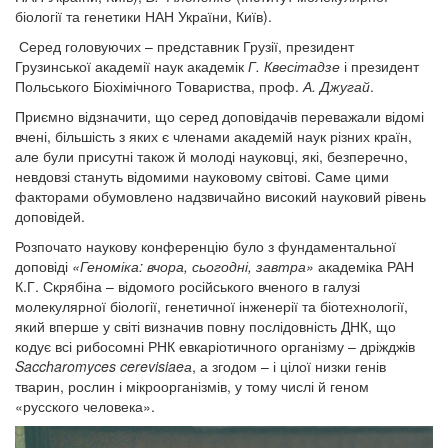
біології та генетики НАН України, Київ).
Серед головуючих – представник Грузії, президент
Грузинської академії наук академік
Г. Квесітадзе
і президент
Польського Біохімічного Товариства, проф.
А. Джугай
.
Приємно відзначити, що серед доповідачів переважали відомі
вчені, більшість з яких є членами академій наук різних країн,
але були присутні також й молоді науковці, які, безперечно,
невдовзі стануть відомими науковому світові. Саме цими
факторами обумовлено надзвичайно високий науковий рівень
доповідей.
Розпочато наукову конференцію було з фундаментальної
доповіді
«Геноміка: вчора, сьогодні, завтра»
академіка РАН
К.Г. Скрябіна – відомого російського вченого в галузі
молекулярної біології, генетичної інженерії та біотехнології,
який вперше у світі визначив повну послідовність ДНК, що
кодує всі рибосомні РНК евкаріотичного організму – дріжджів
Saccharomyces
cerevisiae
а
, а згодом – і цілої низки генів
тварин, рослин і мікроорганізмів, у тому числі й геном
«русского человека».