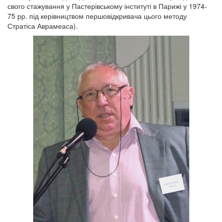
свого стажування у Пастерівському інституті в Парижі у 1974-
75 рр. під керівництвом першовідкривача цього методу
Стратіса Аврамеаса).