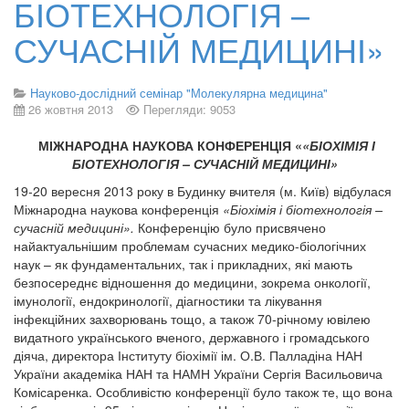
БІОТЕХНОЛОГІЯ –
СУЧАСНІЙ МЕДИЦИНІ»
Науково-дослідний семінар "Молекулярна медицина"
26 жовтня 2013
Перегляди: 9053
МІЖНАРОДНА НАУКОВА КОНФЕРЕНЦІЯ «
«Б
ІОХІМІЯ І
БІОТЕХНОЛОГІЯ – СУЧАСНІЙ МЕДИЦИНІ»
19-20 вересня 2013 року в Будинку вчителя (м. Київ) відбулася
Міжнародна наукова конференція
«Біохімія і біотехнологія –
сучасній медицині»
.
Конференцію було присвячено
найактуальнішим проблемам сучасних медико-біологічних
наук – як фундаментальних, так і прикладних, які мають
безпосереднє відношення до медицини, зокрема онкології,
імунології, ендокринології, діагностики та лікування
інфекційних захворювань тощо, а також 70-річному ювілею
видатного українського вченого, державного і громадського
діяча, директора Інституту біохімії ім. О.В. Палладіна НАН
України академіка НАН та НАМН України Сергія Васильовича
Комісаренка. Особливістю конференції було також те, що вона