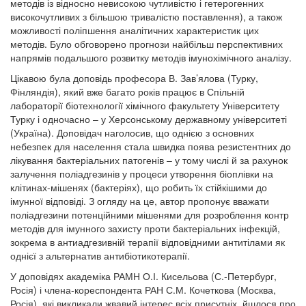
методів із відносно невисокою чутливістю і гетерогенних
високочутливих з більшою тривалістю поставлення), а також
можливості поліпшення аналітичних характеристик цих
методів. Було обговорено прогнози найбільш перспективних
напрямів подальшого розвитку методів імунохімічного аналізу.
Цікавою була доповідь професора В. Зав’ялова (Турку,
Фінляндія), який вже багато років працює в Спільній
лабораторії біотехнології хімічного факультету Університету
Турку і одночасно – у Херсонському державному університеті
(Україна). Доповідач наголосив, що однією з основних
небезпек для населення стала швидка поява резистентних до
лікування бактеріальних патогенів – у тому числі й за рахунок
залучення поліадгезинів у процеси утворення біоплівки на
клітинах-мішенях (бактеріях), що робить їх стійкішими до
імунної відповіді. З огляду на це, автор пропонує вважати
поліадгезини потенційними мішенями для розроблення контр
методів для імунного захисту проти бактеріальних інфекцій,
зокрема в антиадгезивній терапії відповідними антитілами як
однієї з альтернатив антибіотикотерапії.
У доповідях академіка РАМН О.І. Кисельова (С.-Петербург,
Росія) і члена-кореспондента РАН С.М. Кочеткова (Москва,
Росія), які викликали жвавий інтерес всіх присутніх, йшлося про