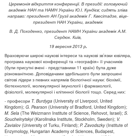
Церемонія відкриття конференції. В президії: головуючий
академік НАН та НАМН України Ю.І. Кундієв; сидять зліва
направо: президент АН Грузії академік Г. Квесітадзе, віце-
президент НАН України, академік
В. Д. Походенко, президент НАМН України академік А.М.
Сердюк. Київ,
19 вересня 2013 р
.
Враховуючи широкі наукові інтереси та наукові зв’язки ювіляра,
програма наукової конференції та «географія» її учасників
(були присутні вчені - представники 11 країн) була дуже
різноманітною. Доповідачами здебільшого були запрошені
світові лідери з певних напрямів біологічної науки: біохімії,
біотехнології, молекулярної імунології і фармакології,
фізіології, молекулярної і клітинної біології тощо. Серед них:
- професори
T. Burdyga
(University of Liverpool, United
Kingdom);
G. Pearson
(University of Bradford, United Kingdom);
M. Sela
(The Weizmann Institute of Science, Rehovot, Israel);
S.
Souchelnytskyi
(Karolinska Institute, Stockholm, Sweden);
V.
Zavialov
(University of Turku, Finland);
P. Zavodszky
(Institute of
Enzymology, Hungarian Academy of Sciences, Budapest,