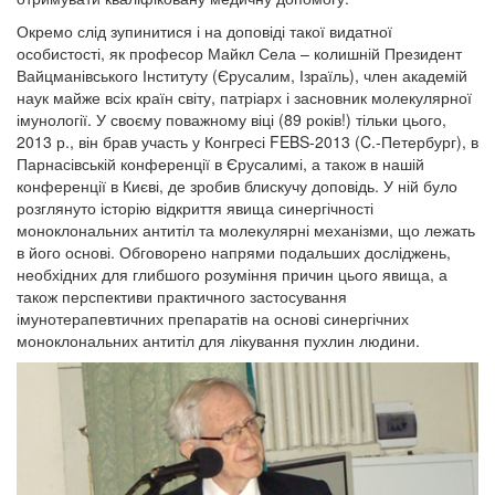
Окремо слід зупинитися і на доповіді такої видатної
особистості, як професор Майкл Села – колишній Президент
Вайцманівського Інституту (Єрусалим, Ізраїль), член академій
наук майже всіх країн світу, патріарх і засновник молекулярної
імунології. У своєму поважному віці (89 років!) тільки цього,
2013 р., він брав участь у Конгресі FEBS-2013 (C.-Петербург), в
Парнасівській конференції в Єрусалимі, а також в нашій
конференції в Києві, де зробив блискучу доповідь. У ній було
розглянуто історію відкриття явища синергічності
моноклональних антитіл та молекулярні механізми, що лежать
в його основі. Обговорено напрями подальших досліджень,
необхідних для глибшого розуміння причин цього явища, а
також перспективи практичного застосування
імунотерапевтичних препаратів на основі синергічних
моноклональних антитіл для лікування пухлин людини.