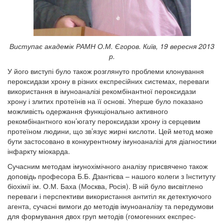
Виступає академік РАМН О.М. Єгоров. Київ, 19 вересня 2013
р.
У його виступі було також розглянуто проблеми клонування
пероксидази хрону в різних експресійних системах, переваги
використання в імуноаналізі рекомбінантної пероксидази
хрону і злитих протеїнів на її основі. Уперше було показано
можливість одержання функціонально активного
рекомбінантного кон’югату пероксидази хрону із серцевим
протеїном людини, що зв’язує жирні кислоти. Цей метод може
бути застосовано в конкурентному імуноаналізі для діагностики
інфаркту міокарда.
Сучасним методам імунохімічного аналізу присвячено також
доповідь професора Б.Б. Дзантієва – нашого колеги з Інституту
біохімії ім. О.М. Баха (Москва, Росія). В ній було висвітлено
переваги і перспективи використання антитіл як детектуючого
агента, сучасні вимоги до методів імуноаналізу та передумови
для формування двох груп методів (гомогенних експрес-