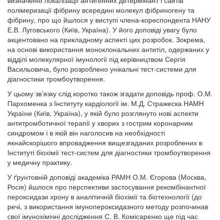
полімеризації фібрину всередині молекул фібриногену та
фібрину, про що йшлося у виступі члена-кореспондента НАНУ
Е.В. Луговського (Київ, Україна). У його доповіді увагу було
акцентовано на прикладному аспекті цих розробок. Зокрема,
на основі використання моноклональних антитіл, одержаних у
відділі молекулярної імунології під керівництвом Сергія
Васильовича, було розроблено унікальні тест-системи для
діагностики тромбоутворення.
У цьому зв’язку слід коротко також згадати доповідь проф. О.М.
Пархоменка з Інституту кардіології ім. М.Д. Стражеска НАМН
України (Київ, Україна), у якій було розглянуто нові аспекти
антитромботичної терапії у хворих з гострим коронарним
синдромом і в якій він наголосив на необхідності
якнайскорішого впровадження вищезгаданих розроблених в
Інституті біохімії тест-систем для діагностики тромбоутворення
у медичну практику.
У ґрунтовній доповіді академіка РАМН О.М. Єгорова (Москва,
Росія) йшлося про перспективи застосування рекомбінантної
пероксидази хрону в аналітичній біохімії та біотехнології (до
речі, з використання імунопероксидазного методу розпочинав
свої імунохімічні дослідження С. В. Комісаренко ще під час