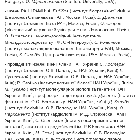
Hungary).
О.
Mi
рошниченко
(Stanford University, USA);
- члени РАН і РАМН:
А. Габібов
(Інститут біоорганічної хімії ім.
Шемякіна і Овчиннікова РАН, Москва, Росія),
Б. Дзантієв
(Інститут біохімії ім. Баха РАН, Москва, Росія),
О. Єгоров
(Московський державний університет ім. Ломоносова, Росія),
О. Кисельов
(Науково-дослідний інститут грипу,
Міноздоровсоцрозвитку РФ, С.-Петербург),
С. Кочетков
(Інститут молекулярної біології ім. Енгельгардта РАН, Москва,
Росія),
К. Скрябін
(Центр «Біоінженерія» РАН, Москва, Росія);
- провідні вітчизняні вчені: члени НАН України
С. Костерін
(Інститут біохімії ім. О.В. Палладіна НАН України, Київ);
Е.
Луговськой
(Інститут біохімії ім. О.В. Палладіна НАН України,
Київ); Р. Стойка (Інститут клітинної біології НАН України, Львів),
М. Тукало
(Інститут молекулярної біології та генетики НАН
України, Київ), професори та доктори наук
В. Досенко
(Інститут
фізіології ім. О.О. Богомольця НАН України, Київ),
Д. Колибо
(Інститут біохімії ім. О.В. Палладіна НАН України, Київ),
О.
Пархоменко
(Інститут кардіології ім. М.Д. Стражеска НАМН
України, Київ),
С. Осинський
(Інститут експериментальної
патології, онкології та радіобіології ім. Р.Є Кавецького НАН
України, Київ),
М. Скок
(Інститут біохімії ім. О.В. Палладіна
НАН України, Київ),
В. Філоненко
(Інститут молекулярної