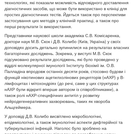
технологіях, які показали можливість відповідного доставлення
діагностичних засобів, що може бути використано в клініці для
простих діагностичних тестів. Йдеться також про перспективи
застосування цих методів у клінічній практиці, а також про
перші результати їх використання.
Представники наукової школи академіка С.В. Комісаренка,
доктори наук М.В. Скок і Д.В. Колибо (Київ, Україна) у своїх
доповідях досить детально зупинилися на результатах власних
багаторічних досліджень. Зокрема, у виступі М.В. Скок
підсумовано результати досліджень, які було проведено у
відділі молекулярної імунології Інституту біохімії ім. О.В.
Палладіна впродовж останніх десяти років, стосовно будови і
функцій нікотинових ацетилхолінових рецепторів (нАХР) у В-
лімфоцитах і мітохондріях (до речі, саме у цих структурах
нАХР були відкриті вперше автором із співробітниками), а
також ролі нАХР-специфічних антитіл у розвитку
нейродегенеративних захворювань, таких як хвороба
Альцгеймера.
У доповіді Д.В. Колибо висвітлено мікробіологічні,
епідеміологічні, а також імунологічні аспекти дифтерійної та
туберкульозної інфекцій. Наголос було зроблено на
перспективах і сучасних підходах до розроблення нових