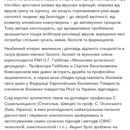
постійно зростаючі ризики від вірусних інфекцій, зокрема від
вірусів грипу та герпесу, які можуть спричинювати різні види
патології людини: від безпліддя – до хвороб вагітності, від
розвитку злоякісних новоутворень – до автоімунних процесів.
Тому автори наголошують, що архіважливою проблемою
залишається пошук інгібіторів реплікації вірусів, вирішення якої
потребує спільних зусиль хіміків, біологів та фармацевтів.
Неабиякий інтерес викликала і доповідь відомого спеціаліста в
галузі фізико-хімічної біології, біохімії та імунохімії члена-
кореспондента РАН О.Г. Габібова «Механізми антигенної
деградації». Професора Габібова із Сергієм Васильовичем
Комісаренком вже давно зв’язують дружба та професійна
зацікавленість, а наразі вони обидва представляють біохіміків
своїх країн у Федерації Європейських Біохімічних Товариств,
очолюючи біохімічні товариства Росії та України, відповідно.
Слід коротко зупинитися також на доповідях професора С.
Сушельницького (Стокгольм, Швеція) та проф. С. Осинського
(Київ, Україна), в яких розглядалися найактуальніші питання
діагностики і лікування онкологічних захворювань із
застосуванням самих сучасних підходів і методів (ОМІС-
технологій, нанотехнологій і т.п.). Акцент було зроблено на