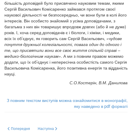
більшість доповідей було присвячено науковим темам, якими
Сергій Васильович Комісаренко займався протягом своєї
наукової діяльності чи безпосередньо, чи вони були в колі його
інтересів. Він особисто знайомий з усіма доповідачами, з
багатьма з них він товаришує впродовж довгих (або й не дуже)
років. І, хоча серед доповідачів є і біологи, і хіміки, і медики,
всіх їх об’єднує, як говорить сам Сергій Васильович,
«чудове
почуття дружньої колегіальності, повага один до одного і
те, що присвятили вони все своє життя спільній справі –
медико-біологічним наукам».
А ми з повним правом можемо
додати, що їх об’єднує і непересічна особистість самого Сергія
Васильовича Комісаренка, його позитивна енергія та відданість
науці.
С.О.Костерін, В.М. Данилова
З повним текстом виступів можна ознайомитися в монографії,
яку наведено в pdf форматі
Попередня стаття: Research Seminar "Molecular Medicine"
Наступна стаття: Inflammatory chemokines shape the meta
Попередня
Наступна