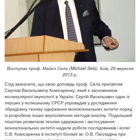
Виступає проф. Майкл Села (
Michael
Sela
). Київ, 20 вересня
2013 р.
Слід зазначити, що свою доповідь проф. Села присвятив
Сергієві Васильовичу Комісаренку, який є засновником
молекулярної імунології в Україні. Сергій Васильович один із
перших у колишньому СРСР упровадив у дослідження
гібридомну техніку одержання моноклональних антитіл поряд
із розробкою інших імунохімічних методів аналізу. Подальший
поштовх розвиткові техніки одержання і застосування
моноклональних антитіл надали роботи послідовників і колег
С.В. Комісаренка в Інституті біохімії ім. О.В. Палладіна при
визначенні локалізації антигенних детермінант і сайтів