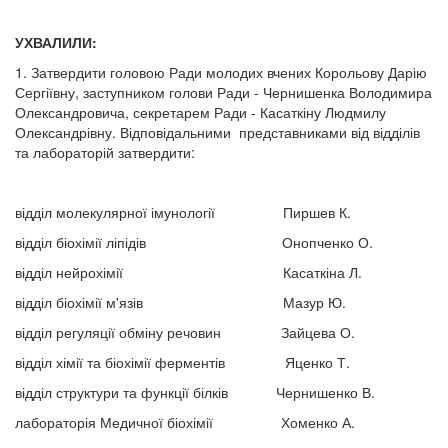
УХВАЛИЛИ:
1. Затвердити головою Ради молодих вчених Корольову Дарію
Сергіївну, заступником голови Ради - Чернишенка Володимира
Олександровича, секретарем Ради - Касаткіну Людмилу
Олександрівну. Відповідальними представниками від відділів
та лабораторій затвердити:
відділ молекулярної імунології Пиршев К.
відділ біохімії ліпідів Онопченко О.
відділ нейрохімії Касаткіна Л.
відділ біохімії м'язів Мазур Ю.
відділ регуляції обміну речовин Зайцева О.
відділ хімії та біохімії ферментів Яценко Т.
відділ структури та функції білків Чернишенко В.
лабораторія Медичної біохімії Хоменко А.