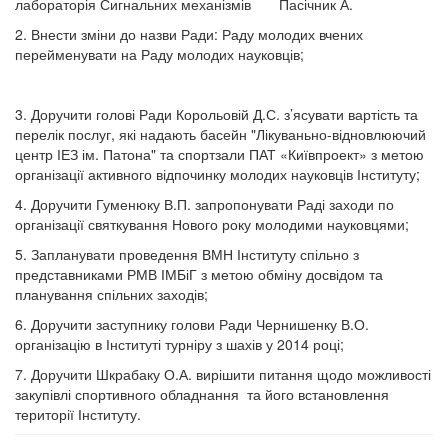
лабораторія Сигнальних механізмів Пасічник А.
2. Внести зміни до назви Ради: Раду молодих вчених
перейменувати на Раду молодих науковців;
3. Доручити голові Ради Корольовій Д.С. з’ясувати вартість та
перелік послуг, які надають басейн "Лікуваньно-відновлюючий
центр ІЕЗ ім. Патона" та спортзали ПАТ «Київпроект» з метою
організації активного відпочинку молодих науковців Інституту;
4. Доручити Гуменюку В.П. запропонувати Раді заходи по
організації святкування Нового року молодими науковцями;
5. Запланувати проведення ВМН Інституту спільно з
представниками РМВ ІМБіГ з метою обміну досвідом та
планування спільних заходів;
6. Доручити заступнику голови Ради Чернишенку В.О.
організацію в Інституті турніру з шахів у 2014 році;
7. Доручити Шкрабаку О.А. вирішити питання щодо можливості
закупівлі спортивного обладнання та його встановлення
території Інституту.