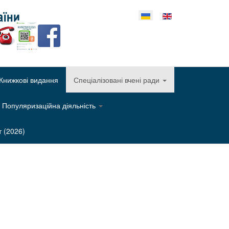
еріть свою мову
Книжкові видання
Спеціалізовані вчені ради
Популяризаційна діяльність
т (2026)