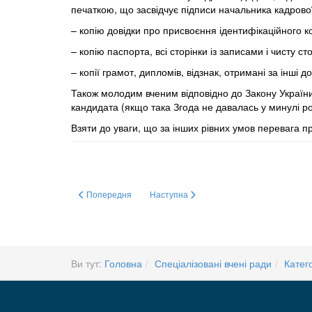
печаткою, що засвідчує підписи начальника кадрово
– копію довідки про присвоєння ідентифікаційного ко
– копію паспорта, всі сторінки із записами і чисту ст
– копії грамот, дипломів, відзнак, отримані за інші 
Також молодим вченим відповідно до Закону Україн
кандидата
(якщо така Згода не давалась у минулі ро
Взяти до уваги, що за інших рівних умов перевага 
Попередня стаття: Підсумкові Збори Ради молодих вчених
Наступна стаття: Премія Верховної Ради
Попередня
Наступна
Ви тут:
Головна
Спеціалізовані вчені ради
Катего