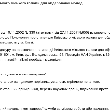
ського міського голови для обдарованої молоді
 від 19.11.2002 № 339 (зі змінами від 27.11.2007 №650) встановле
відно до Положення про стипендію Київського міського голови для об
 мешкають у м. Києві.
атуру на призначення стипендії Київського міського голови для обд
1601, м. Київ, вул. Володимирська, 54, Президія НАН України, к.320,
>
nmnasu@mail.ru
) необхідні
матеріали
.
ни подаються такі матеріали:
станови за підписом керівника установи, скріплене печаткою;
електронний примірники), перелік наукових праць, підписаний прет
исаний начальником кадрової служби за місцем роботи або навчання,