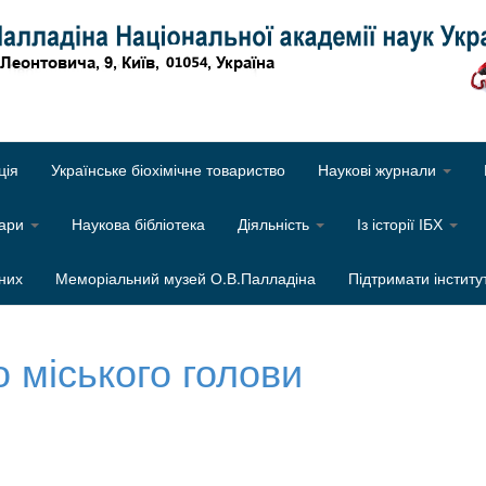
Об
ція
Українське біохімічне товариство
Наукові журнали
нари
Наукова бібліотека
Діяльність
Із історії ІБХ
них
Меморіальний музей О.В.Палладіна
Підтримати інститу
о міського голови