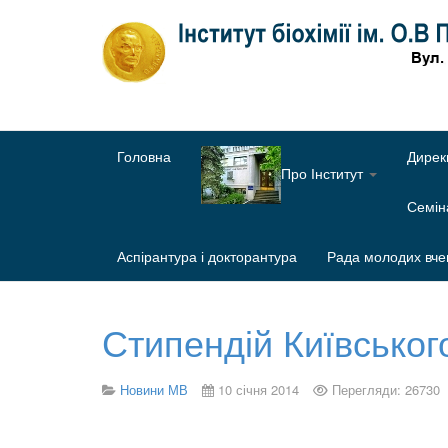
Головна
Дирек
Про Інститут
Семі
Аспірантура і докторантура
Рада молодих вче
Стипендій Київськог
Новини МВ
10 січня 2014
Перегляди: 26730