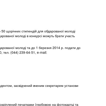
но 50 щорічних стипендій для обдарованої молоді
дарованої молоді в конкурсі можуть брати участь
арованої молоді та до 1 березня 2014 р. подати до
 тел. (044) 239-64-51, e-mail:
ендентом, засвідчений вченим секретарем установи
 скріплений печатками (гербовою на фотокартці та