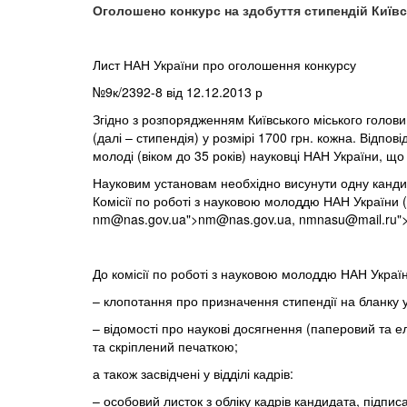
Оголошено конкурс на здобуття стипендій Київ
Лист НАН України про оголошення конкурсу
№9к/2392-8
від 12.12.2013 р
Згідно з розпорядженням Київського міського голови
(далі – стипендія) у розмірі 1700 грн. кожна. Відпо
молоді (віком до 35 років) науковці НАН України, що
Науковим установам необхідно висунути одну кандид
Комісії по роботі з науковою молоддю НАН України (0
nm@nas.gov.ua
">
nm@nas.gov.ua
,
nmnasu@mail.ru
"
До комісії по роботі з науковою молоддю НАН Украї
– клопотання про призначення стипендії на бланку у
– відомості про наукові досягнення (паперовий та 
та скріплений печаткою;
а також засвідчені у відділі кадрів:
– особовий листок з обліку кадрів кандидата, підп