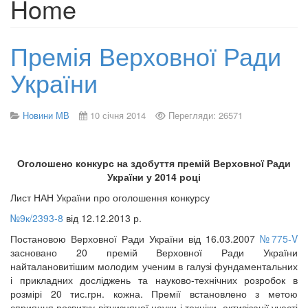
Home
Премія Верховної Ради
України
Новини МВ
10 січня 2014
Перегляди: 26571
Оголошено конкурс на здобуття премій Верховної Ради
України у 2014 році
Лист НАН України про оголошення конкурсу
№9к/2393-8
від 12.12.2013 р.
Постановою Верховної Ради України від 16.03.2007
№775-V
засновано 20 премій Верховної Ради України
найталановитішим молодим ученим в галузі фундаментальних
і прикладних досліджень та науково-технічних розробок в
розмірі 20 тис.грн. кожна. Премії встановлено з метою
сприяння розвитку вітчизняної науки і техніки, активізації участі