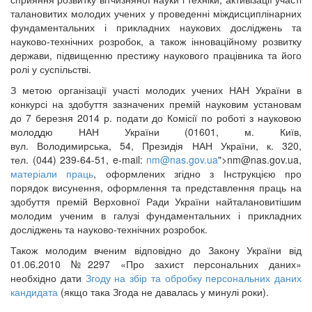
талановитих молодих учених у проведенні міждисциплінарних
фундаментальних і прикладних наукових досліджень та
науково-технічних розробок, а також інноваційному розвитку
держави, підвищенню престижу наукового працівника та його
ролі у суспільстві.
З метою організації участі молодих учених НАН України в
конкурсі на здобуття зазначених премій науковим установам
до 7 березня 2014 р. подати до Комісії по роботі з науковою
молоддю НАН України (01601, м. Київ,
вул. Володимирська, 54, Президія НАН України, к. 320,
тел. (044) 239-64-51, e-mail:
nm@nas.gov.ua
">
nm@nas.gov.ua
,
матеріали праць
, оформлених згідно з Інструкцією про
порядок висунення, оформлення та представлення праць на
здобуття премій Верховної Ради України найталановитішим
молодим ученим в галузі фундаментальних і прикладних
досліджень та науково-технічних розробок.
Також молодим вченим відповідно до Закону України від
01.06.2010 №2297 «Про захист персональних даних»
необхідно дати
Згоду на збір та обробку персональних даних
кандидата
(якщо така Згода не давалась у минулі роки).