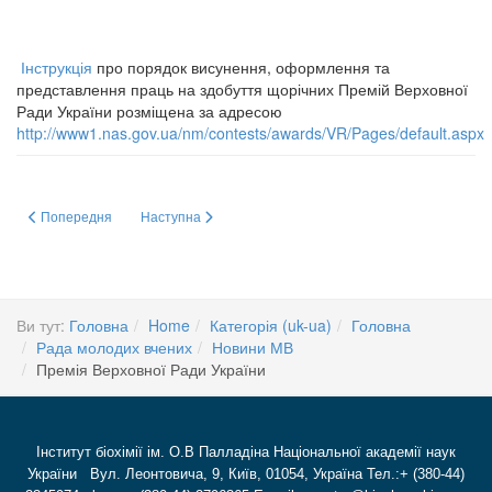
Інструкція
про порядок висунення, оформлення та
представлення праць на здобуття щорічних Премій Верховної
Ради України розміщена за адресою
http://www1.nas.gov.ua/nm/contests/awards/VR/Pages/default.aspx
Попередня стаття: Наука - це справжня магія (фото)
Наступна стаття: Conference “Modern Aspects of Biochem
Попередня
Наступна
Ви тут:
Головна
Home
Категорія (uk-ua)
Головна
Рада молодих вчених
Новини МВ
Премія Верховної Ради України
Інститут біохімії ім. О.В Палладіна Національної академії наук
України Вул. Леонтовича, 9, Київ, 01054, Україна Тел.:+ (380-44)