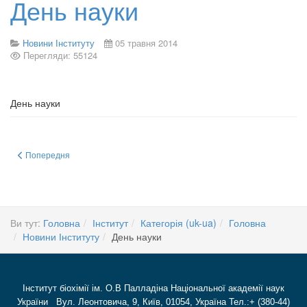
День науки
Новини Інституту
05 травня 2014
Перегляди: 55124
День науки
Попередня стаття: Конференція молодих вчених - 2013
Попередня
Ви тут:
Головна
Інститут
Категорія (uk-ua)
Головна
Новини Інституту
День науки
Інститут біохімії ім. О.В Палладіна Національної академії наук
України Вул. Леонтовича, 9, Київ, 01054, Україна Тел.:+ (380-44)