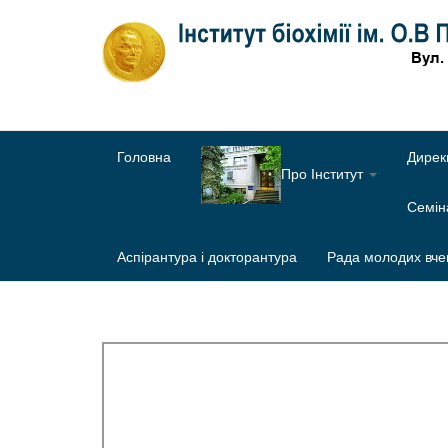
Головна
Дирек
Про Інститут
Семі
Аспірантура і докторантура
Рада молодих вче