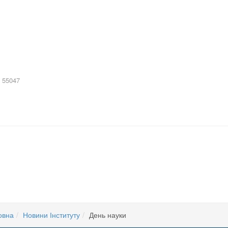
 55047
овна
Новини Інституту
День науки