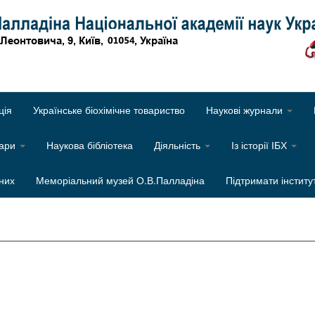
Об
ція
Українське біохімічне товариство
Наукові журнали
нари
Наукова бібліотека
Діяльність
Із історії ІБХ
них
Меморіальний музей О.В.Палладіна
Підтримати інститу