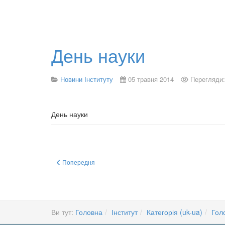
День науки
Новини Інституту
05 травня 2014
Перегляди:
День науки
Попередня стаття: Конференція молодих вчених - 2013
Попередня
Ви тут:
Головна
Інститут
Категорія (uk-ua)
Гол