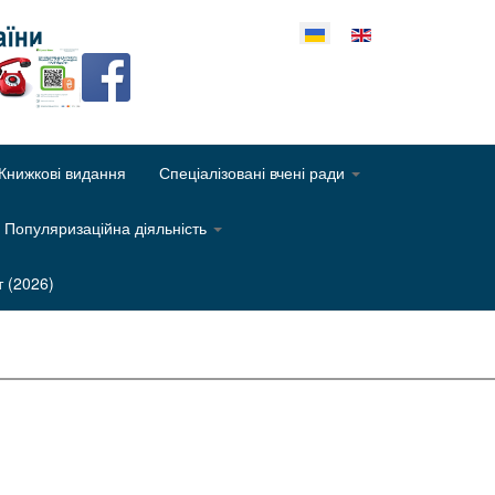
еріть свою мову
Книжкові видання
Спеціалізовані вчені ради
Популяризаційна діяльність
т (2026)