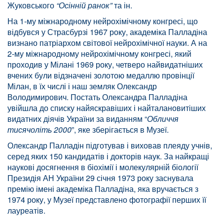
Жуковського
“Осінній ранок”
та ін.
На 1-му міжнародному нейрохімічному конгресі, що
відбувся у Страсбурзі 1967 року, академіка Палладіна
визнано патріархом світової нейрохімічної науки. А на
2-му міжнародному нейрохімічному конгресі, який
проходив у Мілані 1969 року, четверо найвидатніших
вчених були відзначені золотою медаллю провінції
Мілан, в їх числі і наш земляк Олександр
Володимирович. Постать Олександра Палладіна
увійшла до списку найяскравіших і найталановитіших
видатних діячів України за виданням “
Обличчя
тисячоліть 2000
”, яке зберігається в Музеї.
Олександр Палладін підготував і виховав плеяду учнів,
серед яких 150 кандидатів і докторів наук. За найкращі
наукові досягнення в біохімії і молекулярній біології
Президія АН України 29 січня 1973 року заснувала
премію імені академіка Палладіна, яка вручається з
1974 року, у Музеї представлено фотографії перших її
лауреатів.