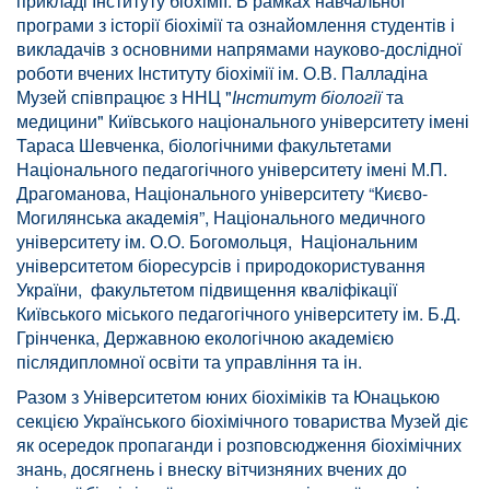
прикладі Інституту біохімії. В рамках навчальної
програми з історії біохімії та ознайомлення студентів і
викладачів з основними напрямами науково-дослідної
роботи вчених Інституту біохімії ім. О.В. Палладіна
Музей співпрацює з ННЦ "
Інститут біології
та
медицини" Київського національного університету імені
Тараса Шевченка, біологічними факультетами
Національного педагогічного університету імені М.П.
Драгоманова, Національного університету “Києво-
Могилянська академія”, Національного медичного
університету ім. О.О. Богомольця, Національним
університетом біоресурсів і природокористування
України, факультетом підвищення кваліфікації
Київського міського педагогічного університету ім. Б.Д.
Грінченка, Державною екологічною академією
післядипломної освіти та управління та ін.
Разом з Університетом юних біохіміків та Юнацькою
секцією Українського біохімічного товариства Музей діє
як осередок пропаганди і розповсюдження біохімічних
знань, досягнень і внеску вітчизняних вчених до