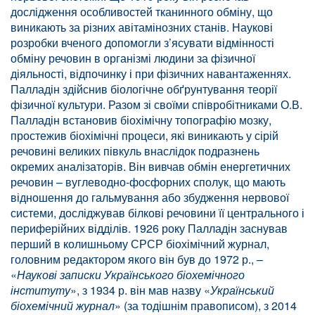
дослідження особливостей тканинного обміну, що
виникають за різних авітамінозних станів. Наукові
розробки вченого допомогли з’ясувати відмінності
обміну речовин в організмі людини за фізичної
діяльності, відпочинку і при фізичних навантаженнях.
Палладін здійснив біологічне обґрунтування теорії
фізичної культури. Разом зі своїми співробітниками О.В.
Палладін встановив біохімічну топографію мозку,
простежив біохімічні процеси, які виникають у сірій
речовині великих півкуль внаслідок подразнень
окремих аналізаторів. Він вивчав обмін енергетичних
речовин – вуглеводно-фосфорних сполук, що мають
відношення до гальмування або збудження нервової
системи, досліджував білкові речовини її центрального і
периферійних відділів. 1926 року Палладін заснував
перший в колишньому СРСР біохімічний журнал,
головним редактором якого він був до 1972 р., –
«
Наукові записки Українського біохемічного
інституту
», з 1934 р. він мав назву «
Український
біохемічний журнал
» (за тодішнім правописом), з 2014