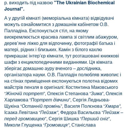
р. виходить під назвою
"The Ukrainian Biochemical
Journal".
А у другій кімнаті (меморіальна кімната) відвідувачі
можуть ознайомитися з домашнім кабінетом О.В.
Палладіна. Експонується стіл, на якому
виокремлюється красива лампа зі світлим абажуром,
дерев’яне ліжко для відпочинку, фотографії батька і
матері, рідних і близьких. Камін з білого кахлю
прикрашає інтер’єр кімнати, тут розташовані книжкові
шафи з енциклопедичними виданнями. Ця кімната
зберігає домашню ауру вченого – дослідника,
організатора науки. О.В. Палладін полюбляв живопис і
на стінах приміщення експонуються полотна відомих
майстрів пензля в оригіналі: Костянтина Маковського
“
Жіночій портрет
”, Олексія Степанова “
Зима
”, Олексія
Харламова “
Портрет дівчини
”, Сергія Ледньова-
Щукіна “
Останній промінь
”, Василя Полєнова “
Хмара”
,
Ісаака Левітана “
Пейзаж”
, Федора Васильєва “
Пейзаж –
перед громовицею
”, Сергія Шишка “
Перший сніг
”,
Миколи Глущенка “
Громовиця”
, Станіслава