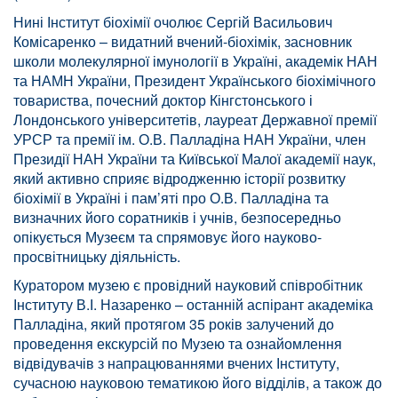
Нині Інститут біохімії очолює Сергій Васильович
Комісаренко – видатний вчений-біохімік, засновник
школи молекулярної імунології в Україні, академік НАН
та НАМН України, Президент Українського біохімічного
товариства, почесний доктор Кінгстонського і
Лондонського університетів, лауреат Державної премії
УРСР та премії ім. О.В. Палладіна НАН України, член
Президії НАН України та Київської Малої академії наук,
який активно сприяє відродженню історії розвитку
біохімії в Україні і пам’яті про О.В. Палладіна та
визначних його соратників і учнів, безпосередньо
опікується Музеєм та спрямовує його науково-
просвітницьку діяльність.
Куратором музею є провідний науковий співробітник
Інституту В.І. Назаренко – останній аспірант академіка
Палладіна, який протягом 35 років залучений до
проведення екскурсій по Музею та ознайомлення
відвідувачів з напрацюваннями вчених Інституту,
сучасною науковою тематикою його відділів, а також до