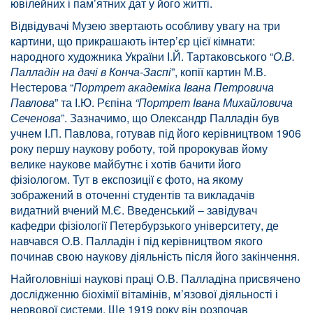
ювілейних і пам’ятних дат у його житті.
Відвідувачі Музею звертають особливу увагу на три
картини, що прикрашають інтер’єр цієї кімнати:
народного художника України І.Й. Тартаковського “
О.В.
Палладін на дачі в Конча-Заспі
”, копії картин М.В.
Нестерова “
Портрет академіка Івана Петровича
Павлова
” та І.Ю. Рєпіна
“Портрет Івана Михайловича
Сеченова
”. Зазначимо, що Олександр Палладін був
учнем І.П. Павлова, готував під його керівництвом 1906
року першу наукову роботу, той пророкував йому
велике наукове майбутнє і хотів бачити його
фізіологом. Тут в експозиції є фото, на якому
зображений в оточенні студентів та викладачів
видатний вчений М.Є. Введенський – завідувач
кафедри фізіології Петербурзького університету, де
навчався О.В. Палладін і під керівництвом якого
починав свою наукову діяльність після його закінчення.
Найголовніші наукові праці О.В. Палладіна присвячено
дослідженню біохімії вітамінів, м’язової діяльності і
нервової системи. Ще 1919 року він розпочав