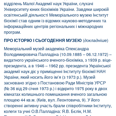
відділень Малої Академії наук України, слухачі
Університету юних біохіміків України. Завдяки широкій
освітянській діяльності Меморіального музею Інститут
біохімії став одним із відомих науково-методичних та
інформаційних центрів регіональних і міжнародних
програм.
ПРО ІСТОРІЮ І СЬОГОДЕННЯ МУЗЕЮ
(
докладніш
е)
Меморіальний музей академіка Олександра
Володимировича Палладіна (10.09.1885 – 06.12.1972) –
видатного українського вченого-біохіміка, з 1939 р. віце-
президента, а в 1946 – 1962 рр. президента Української
академії наук діє у приміщенні Інституту біохімії НАН
України, який носить його ім’я (з 1973 р.). Музей
засновано згідно з Постановою Ради Міністрів УРСР
(№ 36 від 29 січня 1973 р.) і відкрито 1975 року в двох
кімнатах колишнього помешкання вченого загальною
площею 44 кв.м. (Київ, вул. Леонтовича, 9). У його
створенні активну участь брали співробітники Інституту,
колеги та учні О.В.Палладіна: Я.В. Бєлік, Н.М.