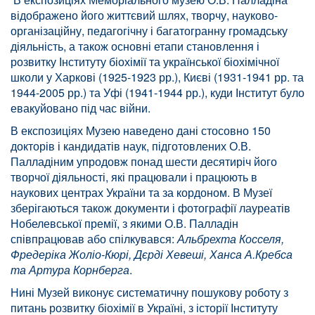
відображено його життєвий шлях, творчу, науково-
організаційну, педагогічну і багатогранну громадську
діяльність, а також основні етапи становлення і
розвитку Інституту біохімії та української біохімічної
школи у Харкові (1925-1923 рр.), Києві (1931-1941 рр. та
1944-2005 рр.) та Уфі (1941-1944 рр.), куди Інститут було
евакуйовано під час війни.
В експозиціях Музею наведено дані стосовно 150
докторів і кандидатів наук, підготовлених О.В.
Палладіним упродовж понад шести десятиріч його
творчої діяльності, які працювали і працюють в
наукових центрах України та за кордоном. В Музеї
зберігаються також документи і фотографії лауреатів
Нобелевської премії, з якими О.В. Палладін
співпрацював або спілкувався:
Альбрехта Косселя,
Фредеріка Жоліо-Кюрі, Дєрді Хевеші, Ханса А.Кребса
та Артура Корнберга
.
Нині Музей виконує систематичну пошукову роботу з
питань розвитку біохімії в Україні, з історії Інституту