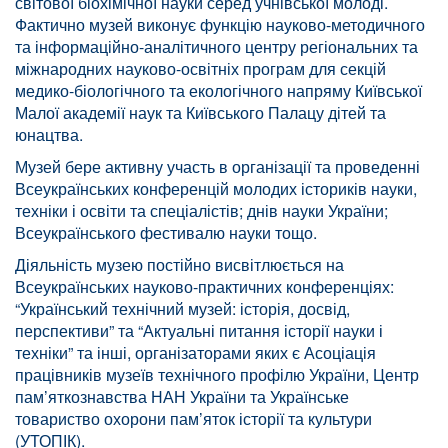
світової біохімічної науки серед учнівської молоді.
Фактично музей виконує функцію науково-методичного
та інформаційно-аналітичного центру регіональних та
міжнародних науково-освітніх програм для секцій
медико-біологічного та екологічного напряму Київської
Малої академії наук та Київського Палацу дітей та
юнацтва.
Музей бере активну участь в організації та проведенні
Всеукраїнських конференцій молодих істориків науки,
техніки і освіти та спеціалістів; днів науки України;
Всеукраїнського фестивалю науки тощо.
Діяльність музею постійно висвітлюється на
Всеукраїнських науково-практичних конференціях:
“Український технічний музей: історія, досвід,
перспективи” та “Актуальні питання історії науки і
техніки” та інші, організаторами яких є Асоціація
працівників музеїв технічного профілю України, Центр
пам’яткознавства НАН України та Українське
товариство охорони пам’яток історії та культури
(УТОПІК).