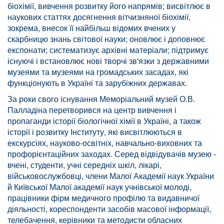
біохімії, вивчення розвитку його напрямів; висвітлює в
наукових статтях досягнення вітчизняної біохімії,
зокрема, внесок її найбільш відомих вчених у
скарбницю знань світової науки; оновлює і доповнює
експонати; систематизує архівні матеріали; підтримує
існуючі і встановлює нові творчі зв'язки з державними
музеями та музеями на громадських засадах, які
функціонують в Україні та зарубіжних державах.
За роки свого існування Меморіальний музей О.В.
Палладіна перетворився на центр вивчення і
пропаганди історії біологічної хімії в Україні, а також
історії і розвитку Інституту, які висвітлюються в
екскурсіях, науково-освітніх, навчально-виховних та
профорієнтаційних заходах. Серед відвідувачів музею -
вчені, студенти, учні середніх шкіл, лікарі,
військовослужбовці, члени Малої Академії наук України
й Київської Малої академії наук учнівської молоді,
працівники фірм медичного профілю та видавничої
діяльності, кореспонденти засобів масової інформації,
телебачення, керівники та методисти обласних