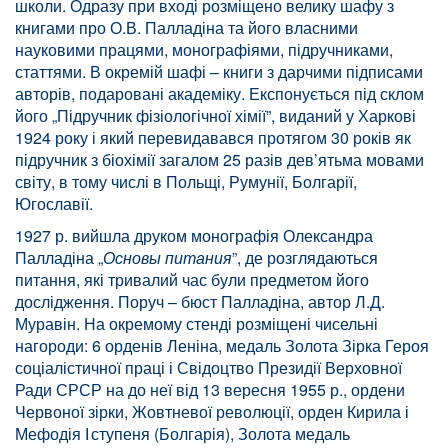
школи. Одразу при вході розміщено велику шафу з
книгами про О.В. Палладіна та його власними
науковими працями, монографіями, підручниками,
статтями. В окремій шафі – книги з дарчими підписами
авторів, подаровані академіку. Експонується під склом
його „Підручник фізіологічної хімії”, виданий у Харкові
1924 року і який перевидавався протягом 30 років як
підручник з біохімії загалом 25 разів дев’ятьма мовами
світу, в тому числі в Польщі, Румунії, Болгарії,
Югославії.
1927 р. вийшла друком монографія Олександра
Палладіна „
Основы питания
”, де розглядаються
питання, які тривалий час були предметом його
дослідження. Поруч – бюст Палладіна, автор Л.Д.
Муравін. На окремому стенді розміщені чисельні
нагороди: 6 орденів Леніна, медаль Золота Зірка Героя
соціалістичної праці і Свідоцтво Президії Верховної
Ради СРСР на до неї від 13 вересня 1955 р., ордени
Червоної зірки, Жовтневої революції, орден Кирила і
Мефодія І ступеня (Болгарія), Золота медаль