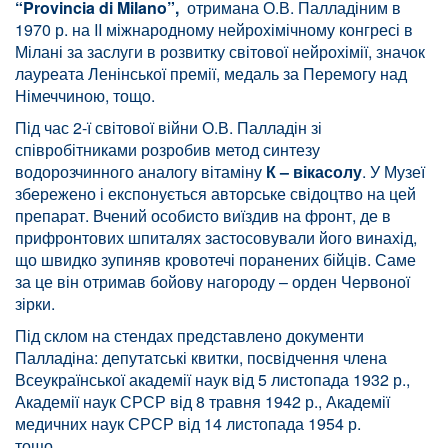
“Provincia di Milano”,
отримана О.В. Палладіним в
1970 р. на II міжнародному нейрохімічному конгресі в
Мілані за заслуги в розвитку світової нейрохімії, значок
лауреата Ленінської премії, медаль за Перемогу над
Німеччиною, тощо.
Під час 2-ї світової війни О.В. Палладін зі
співробітниками розробив метод синтезу
водорозчинного аналогу вітаміну
К – вікасолу
. У Музеї
збережено і експонується авторське свідоцтво на цей
препарат. Вчений особисто виїздив на фронт, де в
прифронтових шпиталях застосовували його винахід,
що швидко зупиняв кровотечі поранених бійців. Саме
за це він отримав бойову нагороду – орден Червоної
зірки.
Під склом на стендах представлено документи
Палладіна: депутатські квитки, посвідчення члена
Всеукраїнської академії наук від 5 листопада 1932 р.,
Академії наук СРСР від 8 травня 1942 р., Академії
медичних наук СРСР від 14 листопада 1954 р.
тощо.