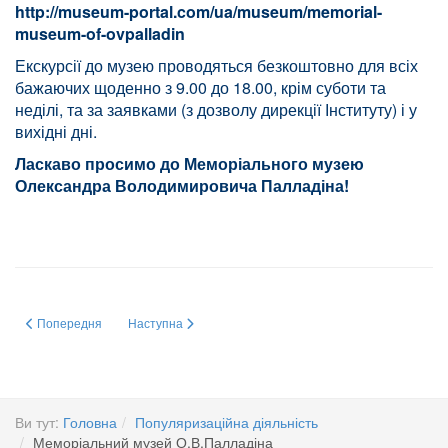
http://museum-portal.com/ua/museum/memorial-
museum-of-ovpalladin
Екскурсії до музею проводяться безкоштовно для всіх
бажаючих щоденно з 9.00 до 18.00, крім суботи та
неділі, та за заявками (з дозволу дирекції Інституту) і у
вихідні дні.
Ласкаво просимо до Меморіального музею
Олександра Володимировича Палладіна!
Попередня стаття: 24 травня 2026 року в Інституті біохімії ім. О.В. Палл
Наступна стаття: Меморіальний музей О.В.Палладіна (3
Попередня
Наступна
Ви тут:
Головна
Популяризаційна діяльність
Меморіальний музей О.В.Палладіна