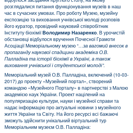
розглядалися питання функціонування музеїв в наш
час в сучасних умовах. Про роботу Музею, музейну
експозицію та виховання учнівської молоді розповів
його куратор, провідний науковий співробітник
Інституту біохімії
Володимир Назаренко
. В урочистій
обстановці відбулося вручення Почесної Грамоти
Асоціації Меморіальному музею “…
за вагомий внесок в
пропаганду наукової спадщини академіка О.В.
Палладіна та історії біохімії в Україні, а також
виховання учнівської і студентської молоді”.
Меморіальний музей О.В. Палладіна, включений (10-03-
2017) до проекту «Музейний портал», створений
командою «Музейного Порталу» в партнерстві з Малою
академією наук України. Проект націлений на
популяризацію культури, науки і музейної справи та
надає інформацію про актуальні новини з музейного
життя України та Світу. На його ресурсі всі бажаючі
зможуть здійснити унікальний віртуальний тур
Меморіальним музеєм О.В. Палладіна: