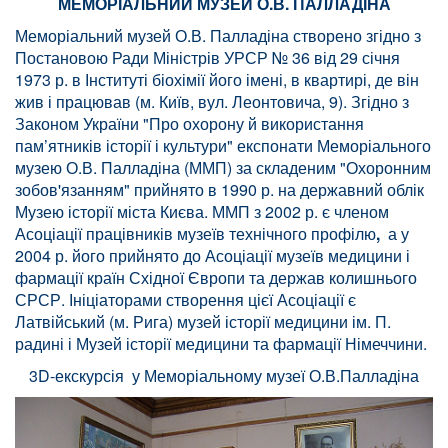
МЕМОРІАЛЬНИЙ МУЗЕЙ О.В. ПАЛЛАДІНА
Меморіальний музей О.В. Палладіна створено згідно з
Постановою Ради Міністрів УРСР № 36 від 29 січня
1973 р. в Інституті біохімії його імені, в квартирі, де він
жив і працював (м. Київ, вул. Леонтовича, 9). Згідно з
Законом України "Про охорону й використання
пам’ятників історії і культури" експонати Меморіального
музею О.В. Палладіна (ММП) за складеним "Охоронним
зобов'язанням" прийнято в 1990 р. на державний облік
Музею історії міста Києва. ММП з 2002 р. є членом
Асоціації працівників музеїв технічного профілю
,
а у
2004 р. його прийнято до Асоціації музеїв медицини і
фармації країн Східної Європи та держав колишнього
СРСР. Ініціаторами створення цієї Асоціації є
Латвійський (м. Рига) музей історії медицини ім. П.
радині і Музей історії медицини та фармації Німеччини.
3D-екскурсія у Меморіальному музеї О.В.Палладіна