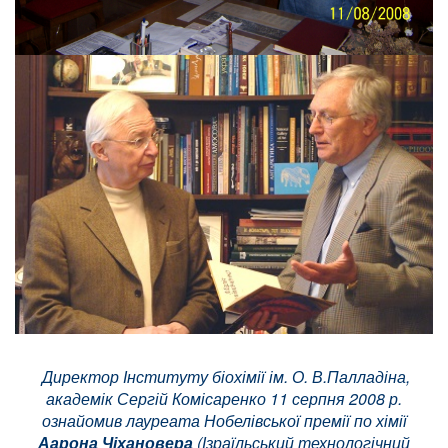
Директор Інституту біохімії ім. О. В.Палладіна,
академік Сергій Комісаренко 11 серпня 2008 р.
ознайомив лауреата Нобелівської премії по хімії
Аарона Чіхановера
(Ізраїльський технологічний