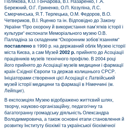
Полякова, К.О. Гончарова, В.І. Назаренко, Г.А.
Бережний, О.Г. Гриненко, О.П. Козуліна, Л.С.
Смерчинська, Я.Т. Терлецька, О.М. Федоров, В.О.
Четвериков, В.І. Яценко та ін. Відповідно до Закону
України “Про охорону й використання пам’ятків історії і
культури” експонати Меморіального музею О.В.
Палладіна за складеним “Охоронним зобов’язанням”
поставлено
в 1990 р. на державний облік Музею історії
міста Києва, а сам Музей
2002 р.
прийнято до Асоціації
працівників музеїв технічного профілю. В 2004 році
його прийнято до Асоціації музеїв медицини і фармації
країн Східної Європи та держав колишнього СРСР.
Ініціаторами створення цієї Асоціації є Латвійський
музей історії медицини та фармації в Німеччині (м.
Лейпциг).
В експозиціях Музею відображено життєвий шлях,
творчу, науково-організаційну, педагогічну та
багатогранну громадську діяльність Олександра
Володимировича, а також основні етапи становлення й
розвитку Інституту біохімії та української біохімічної