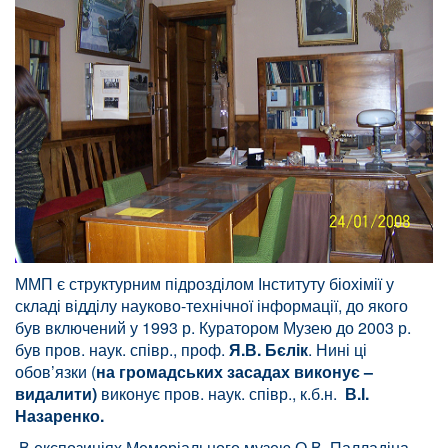
ММП є структурним підрозділом Інституту біохімії у
складі відділу науково-технічної інформації, до якого
був включений у 1993 р. Куратором Музею до 2003 р.
був пров. наук. співр., проф.
Я.В. Бєлік
. Нині ці
обов’язки (
на громадських засадах виконує –
видалити)
виконує пров. наук. співр., к.б.н.
В.І.
Назаренко.
В експозиціях Меморіального музею О.В. Палладіна