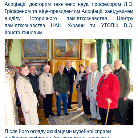
Асоціації, доктором технічних наук, професором Л.О.
Гріффеном та віце-президентом Асоціації, завідувачем
відділу історичного пам’яткознавства Центру
пам’яткознавства НАН України ти УТОПІК В.О.
Константиновим.
Після його огляду фахівцями музейної справи
відбулося засідання Круглого столу, на якому