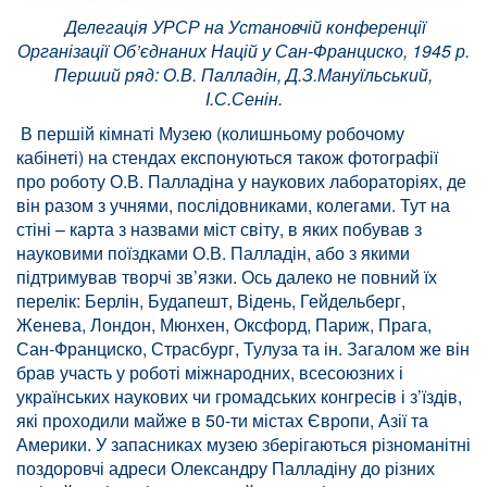
Делегація УРСР на Установчій конференції
Організації Об’єднаних Націй у Сан-Франциско, 1945 р.
Перший ряд: О.В. Палладін, Д.З.Мануїльський,
І.С.Сенін.
В першій кімнаті Музею (колишньому робочому
кабінеті) на стендах експонуються також фотографії
про роботу О.В. Палладіна у наукових лабораторіях, де
він разом з учнями, послідовниками, колегами. Тут на
стіні – карта з назвами міст світу, в яких побував з
науковими поїздками О.В. Палладін, або з якими
підтримував творчі зв’язки. Ось далеко не повний їх
перелік: Берлін, Будапешт, Відень, Гейдельберг,
Женева, Лондон, Мюнхен, Оксфорд, Париж, Прага,
Сан-Франциско, Страсбург, Тулуза та ін. Загалом же він
брав участь у роботі міжнародних, всесоюзних і
українських наукових чи громадських конгресів і з’їздів,
які проходили майже в 50-ти містах Європи, Азії та
Америки. У запасниках музею зберігаються різноманітні
поздоровчі адреси Олександру Палладіну до різних