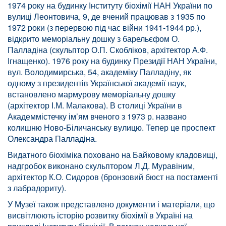
1974 року на будинку Інституту біохімії НАН України по
вулиці Леонтовича, 9, де вчений працював з 1935 по
1972 роки (з перервою під час війни 1941-1944 рр.),
відкрито меморіальну дошку з барельєфом О.
Палладіна (скульптор О.П. Скобліков, архітектор А.Ф.
Ігнащенко). 1976 року на будинку Президії НАН України,
вул. Володимирська, 54, академіку Палладіну, як
одному з президентів Української академії наук,
встановлено мармурову меморіальну дошку
(архітектор І.М. Малакова). В столиці України в
Академмістечку ім’ям вченого з 1973 р. названо
колишню Ново-Біличанську вулицю. Тепер це проспект
Олександра Палладіна.
Видатного біохіміка поховано на Байковому кладовищі,
надгробок виконано скульптором Л.Д. Муравіним,
архітектор К.О. Сидоров (бронзовий бюст на постаменті
з лабрадориту).
У Музеї також представлено документи і матеріали, що
висвітлюють історію розвитку біохімії в Україні на