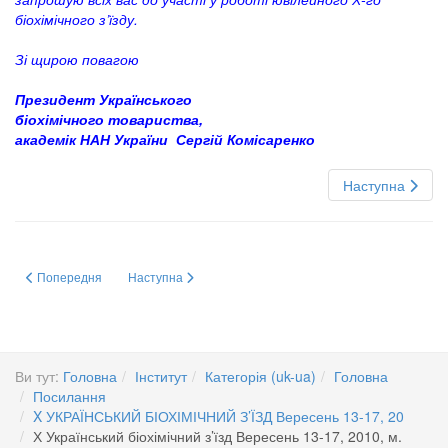
біохімічного з’їзду.
Зі щирою повагою
Президент Українського
біохімічного товариства,
академік НАН України Сергій Комісаренко
Наступна
Попередня стаття: X Ukrainian biochemical congress, September 13-17, 20
Наступна стаття: Х Український біохімічний з’їзд Вересе
Попередня
Наступна
Ви тут:
Головна
Інститут
Категорія (uk-ua)
Головна
Посилання
X УКРАЇНСЬКИЙ БІОХІМІЧНИЙ З’ЇЗД Вересень 13-17, 20
Х Український біохімічний з’їзд Вересень 13-17, 2010, м.