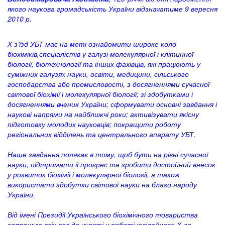
якого наукова громадськість України відзначатиме 9 вересня
2010 р.
Х з’їзд УБТ має на меті ознайомити широке коло
біохіміків,спеціалістів у галузі молекулярної і клітинної
біології, біотехнології та інших фахівців, які працюють у
суміжних галузях науки, освіти, медицини, сільського
господарства або промисловості, з досягненнями сучасної
світової біохімії і молекулярної біології; зі здобутками і
досягненнями вчених України; сформувати основні завдання і
наукові напрями на найближчі роки; активізувати якісну
підготовку молодих науковців; покращити роботу
регіональних відділень та центрального апарату УБТ.
Наше завдання полягає в тому, щоб бути на рівні сучасної
науки, підтримати її прогрес та зробити достойний внесок
у розвиток біохімії і молекулярної біології, а також
використати здобутки світової науки на благо народу
України.
Від імені Президії Українського біохімічного товариства
запрошую всіх вас до участі у роботі ювілейного Х-го