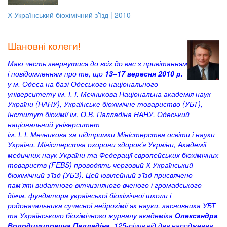
Х Український біохімічний з’їзд | 2010
Шановні колеги!
Маю честь звернутися до всіх до вас з привітанням
і повідомленням про те, що
13–17 вересня 2010 р.
у м. Одеса на базі Одеського національного
університету ім. І. І. Мечникова Національна академія наук
України (НАНУ), Українське біохімічне товариство (УБТ),
Інститут біохімії ім. О.В. Палладіна НАНУ, Одеський
національний університет
ім. І. І. Мечникова за підтримки Міністерства освіти і науки
України, Міністерства охорони здоров’я України, Академії
медичних наук України та Федерації європейських біохімічних
товариств (FEBS) проводять черговий Х Український
біохімічний з’їзд (УБЗ). Цей ювілейний з’їзд присвячено
пам’яті видатного вітчизняного вченого і громадського
діяча, фундатора української біохімічної школи і
родоначальника сучасної нейрохімії як науки, засновника УБТ
та Українського біохімічного журналу академіка
Олександра
Володимировича Палладіна
, 125-річчя від дня народження