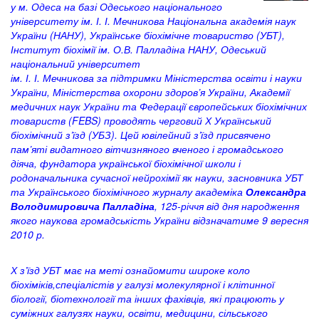
у м. Одеса на базі Одеського національного
університету ім. І. І. Мечникова Національна академія наук
України (НАНУ), Українське біохімічне товариство (УБТ),
Інститут біохімії ім. О.В. Палладіна НАНУ, Одеський
національний університет
ім. І. І. Мечникова за підтримки Міністерства освіти і науки
України, Міністерства охорони здоров’я України, Академії
медичних наук України та Федерації європейських біохімічних
товариств (FEBS) проводять черговий Х Український
біохімічний з’їзд (УБЗ). Цей ювілейний з’їзд присвячено
пам’яті видатного вітчизняного вченого і громадського
діяча, фундатора української біохімічної школи і
родоначальника сучасної нейрохімії як науки, засновника УБТ
та Українського біохімічного журналу академіка
Олександра
Володимировича Палладіна
, 125-річчя від дня народження
якого наукова громадськість України відзначатиме 9 вересня
2010 р.
Х з’їзд УБТ має на меті ознайомити широке коло
біохіміків,спеціалістів у галузі молекулярної і клітинної
біології, біотехнології та інших фахівців, які працюють у
суміжних галузях науки, освіти, медицини, сільського