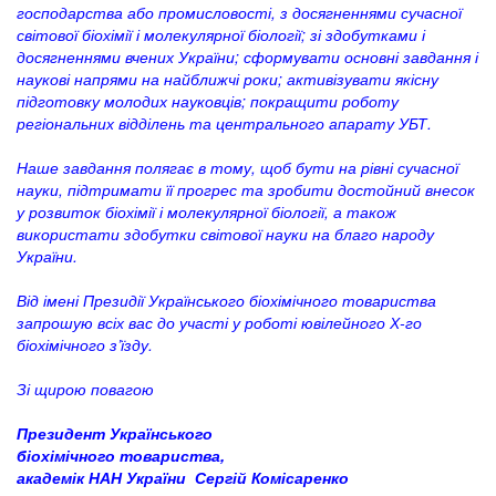
господарства або промисловості, з досягненнями сучасної
світової біохімії і молекулярної біології; зі здобутками і
досягненнями вчених України; сформувати основні завдання і
наукові напрями на найближчі роки; активізувати якісну
підготовку молодих науковців; покращити роботу
регіональних відділень та центрального апарату УБТ.
Наше завдання полягає в тому, щоб бути на рівні сучасної
науки, підтримати її прогрес та зробити достойний внесок
у розвиток біохімії і молекулярної біології, а також
використати здобутки світової науки на благо народу
України.
Від імені Президії Українського біохімічного товариства
запрошую всіх вас до участі у роботі ювілейного Х-го
біохімічного з’їзду.
Зі щирою повагою
Президент Українського
біохімічного товариства,
академік НАН України Сергій Комісаренко