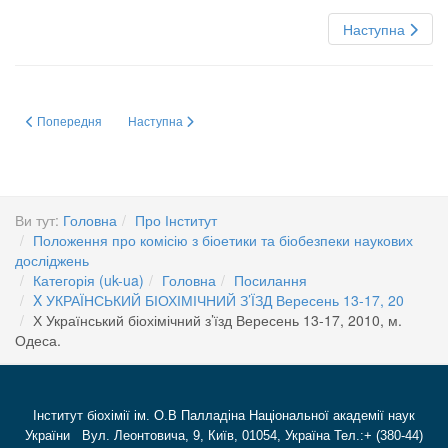
Наступна
Попередня стаття: X Ukrainian biochemical congress, September 13-17, 20
Наступна стаття: Х Український біохімічний з’їзд Вересе
Попередня
Наступна
Ви тут:
Головна
Про Інститут
Положення про комісію з біоетики та біобезпеки наукових
досліджень
Категорія (uk-ua)
Головна
Посилання
X УКРАЇНСЬКИЙ БІОХІМІЧНИЙ З’ЇЗД Вересень 13-17, 20
Х Український біохімічний з’їзд Вересень 13-17, 2010, м.
Одеса.
Інститут біохімії ім. О.В Палладіна Національної академії наук
України Вул. Леонтовича, 9, Київ, 01054, Україна Тел.:+ (380-44)