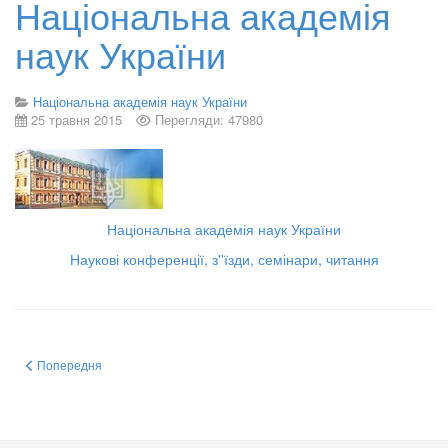
Національна академія
наук України
Національна академія наук України
25 травня 2015
Перегляди: 47980
Національна академія наук України
Наукові конференції, з''їзди, семінари, читання
Попередня стаття: Наукова спільнота України понесла тяжку втрату – 1 ли
Попередня