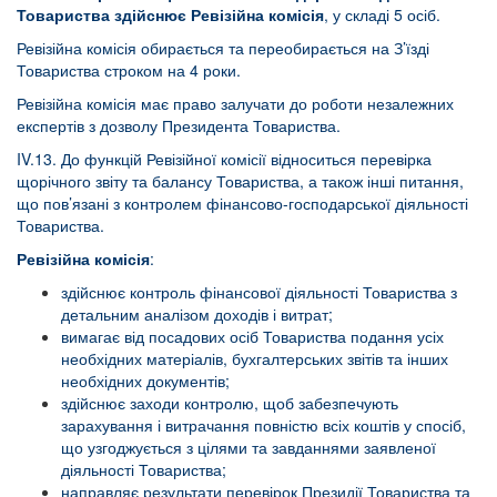
Товариства здійснює Ревізійна комісія
, у складі 5 осіб.
Ревізійна комісія обирається та переобирається на З’їзді
Товариства строком на 4 роки.
Ревізійна комісія має право залучати до роботи незалежних
експертів з дозволу Президента Товариства.
IV.13. До функцій Ревізійної комісії відноситься перевірка
щорічного звіту та балансу Товариства, а також інші питання,
що пов’язані з контролем фінансово-господарської діяльності
Товариства.
Ревізійна комісія
:
здійснює контроль фінансової діяльності Товариства з
детальним аналізом доходів і витрат;
вимагає від посадових осіб Товариства подання усіх
необхідних матеріалів, бухгалтерських звітів та інших
необхідних документів;
здійснює заходи контролю, щоб забезпечують
зарахування і витрачання повністю всіх коштів у спосіб,
що узгоджується з цілями та завданнями заявленої
діяльності Товариства;
направляє результати перевірок Президії Товариства та