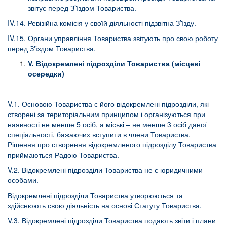
звітує перед З’їздом Товариства.
IV.14. Ревізійна комісія у своїй діяльності підзвітна З’їзду.
IV.15. Органи управління Товариства звітують про свою роботу
перед З'їздом Товариства.
V
.
Відокремлені підрозділи Товариства (місцеві
осередки)
V.1. Основою Товариства є його відокремлені підрозділи, які
створені за територіальним принципом і організуються при
наявності не менше 5 осіб, а міські – не менше 3 осіб даної
спеціальності, бажаючих вступити в члени Товариства.
Рішення про створення відокремленого підрозділу Товариства
приймаються Радою Товариства.
V.2. Відокремлені підрозділи Товариства не є юридичними
особами.
Відокремлені підрозділи Товариства утворюються та
здійснюють свою діяльність на основі Статуту Товариства.
V.3. Відокремлені підрозділи Товариства подають звіти і плани