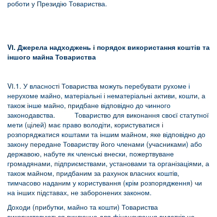
роботи у Президію Товариства.
V
І
.
Джерела надходжень і порядок використання коштів та
іншого майна Товариства
VІ.1. У власності Товариства можуть перебувати рухоме і
нерухоме майно, матеріальні і нематеріальні активи, кошти, а
також інше майно, придбане відповідно до чинного
законодавства. Товариство для виконання своєї статутної
мети (цілей) має право володіти, користуватися і
розпоряджатися коштами та іншим майном, яке відповідно до
закону передане Товариству його членами (учасниками) або
державою, набуте як членські внески, пожертвуване
громадянами, підприємствами, установами та організаціями, а
також майном, придбаним за рахунок власних коштів,
тимчасово наданим у користування (крім розпорядження) чи
на інших підставах, не заборонених законом.
Доходи (прибутки, майно та кошти) Товариства
використовуються виключно для фінансування видатків на