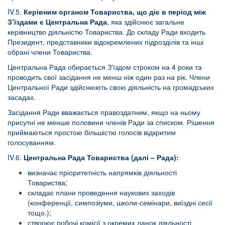
IV.5.
Керівним органом Товариства, що діє в період між
З’їздами є Центральна Рада
, яка здійснює загальне
керівництво діяльністю Товариства. До складу Ради входить
Президент, представники відокремлених підрозділів та інші
обрані члени Товариства.
Центральна Рада обирається З'їздом строком на 4 роки та
проводить свої засідання не менш ніж один раз на рік. Члени
Центральної Ради здійснюють свою діяльність на громадських
засадах.
Засідання Ради вважається правоздатним, якщо на ньому
присутні не менше половини членів Ради за списком. Рішення
приймаються простою більшістю голосів відкритим
голосуванням.
IV.6.
Центральна Рада Товариства (далі – Рада):
визначає пріоритетність напрямків діяльності
Товариства;
складає плани проведення наукових заходів
(конференції, симпозіуми, школи-семінари, виїздні сесії
тощо.);
створює робочі комісії з окремих ланок діяльності