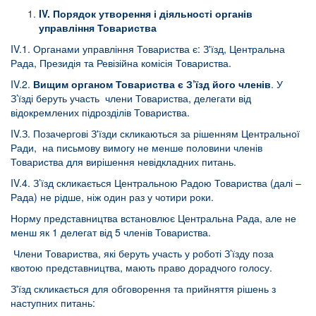
IV
.
Порядок утворення і діяльності органів
управління Товариства
IV.1. Органами управління Товариства є: З'їзд, Центральна
Рада, Президія та Ревізійна комісія Товариства.
IV.2.
Вищим органом Товариства є З’їзд його членів
. У
З’їзді беруть участь члени Товариства, делегати від
відокремлених підрозділів Товариства.
IV.З. Позачергові З'їзди скликаються за рішенням Центральної
Ради, на письмову вимогу не менше половини членів
Товариства для вирішення невідкладних питань.
IV.4. З’їзд скликається Центральною Радою Товариства (далі –
Рада) не рідше, ніж один раз у чотири роки.
Норму представництва встановлює Центральна Рада, але не
менш як 1 делегат від 5 членів Товариства.
Члени Товариства, які беруть участь у роботі З’їзду поза
квотою представництва, мають право дорадчого голосу.
З'їзд скликається для обговорення та прийняття рішень з
наступних питань: