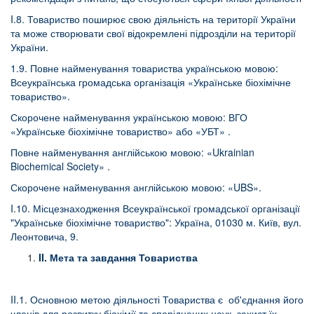
I.8. Товариство поширює свою діяльність на території України
та може створювати свої відокремлені підрозділи на території
України.
1.9. Повне найменування товариства українською мовою:
Всеукраїнська громадська організація «Українське біохімічне
товариство».
Скорочене найменування українською мовою: ВГО
«Українське біохімічне товариство» або «УБТ» .
Повне найменування англійською мовою: «
Ukrainian
Biochemical Society»
.
Скорочене найменування англійською мовою: «UBS».
I.10. Місцезнаходження Всеукраїнської громадської організації
"Українське біохімічне товариство": Україна, 01030 м. Київ, вул.
Леонтовича, 9.
II
. Мета та завдання Товариства
II.1. Основною метою діяльності Товариства є об'єднання його
членів для розвитку біохімії та споріднених наук, захист їх