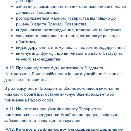
договори;
забезпечує виконання поточних та перспективних планів
діяльності Товариства;
розпоряджається майном Товариства відповідно до
рішень З’їзду та Президії Товариства;
видає накази, розпорядження, положення та інструкції;
заохочує та накладає стягнення; затверджує розподіл
обов’язків;
видає доручення, в тому числі з правом передоручення;
виконує інші функції, що випливають з цього Статуту та
чинного законодавства.
IV.10. Президенту може бути делеговано З’їздом та
Центральною Радою здійснення інших функцій, пов'язаних з
діяльністю Товариства.
В разі відсутності Президента, або неможливості виконання
ним своїх обов'язків, останні виконує Віце-президент або
призначена Радою особа.
IV.11. На штатних працівників апарату Товариства
поширюється законодавство України про працю, соціальне
забезпечення та соціальне страхування.
IV.12.
Контроль за фінансово-господарською діяльністю