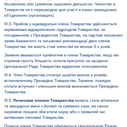
біохімічною або суміжною науковою діяльністю. Членство в
Товаристві не є перешкодою для участі в інших громадських
об’єднаннях (організаціях).
ІІІ.3. Прийом у індивідуальні члени Товариства здійснюється
керівниками відокремлених підрозділів Товариства, за
погодженням з Президентом Товариства, на підставі письмової
заяви бажаючого та письмової рекомендації двох членів
Товариства, які мають стаж членства не менше 3-х років.
Заявник вважається прийнятим в члени Товариства, якщо він
отримав просту більшість голосів присутніх на засіданні
Центральної Ради Товариства відкритим голосуванням.
ІІІ.4. Член Товариства сплачує щорічні внески у розмірі,
встановленому Президією Товариства. Терміни, порядок
сплати вступних і членських внесків визначаються Президією
Товариства.
III.5.
Почесним членом Товариства
можуть стати вітчизняні
та закордонні вчені з біохімії та суміжних наук, які своєю
науковою працею збагатили науку або є тривалий час
активними членами Товариства.
Почесні члени Товариства обираються Центральною Радою