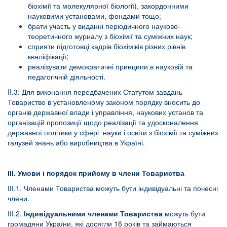
біохімії та молекулярної біології), закордонними
науковими установами, фондами тощо;
брати участь у виданні періодичного науково-
теоретичного журналу з біохімії та суміжних наук;
сприяти підготовці кадрів біохіміків різних рівнів
кваліфікації;
реалізувати демократичні принципи в науковій та
педагогічній діяльності.
II.3: Для виконання передбачених Статутом завдань
Товариство в установленому законом порядку вносить до
органів державної влади і управління, наукових установ та
організацій пропозиції щодо реалізації та удосконалення
державної політики у сфері науки і освіти з біохімії та суміжних
галузей знань або виробництва в Україні.
ІІІ. Умови і порядок прийому в члени Товариства
ІІІ.1. Членами Товариства можуть бути індивідуальні та почесні
члени.
ІІІ.2.
Індивідуальними членами Товариства
можуть бути
громадяни України, які досягли 16 років та займаються