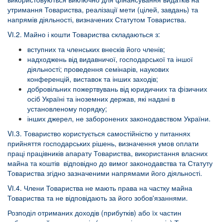
утримання Товариства, реалізації мети (цілей, завдань) та
напрямів діяльності, визначених Статутом Товариства.
VІ.2. Майно і кошти Товариства складаються з:
вступних та членських внесків його членів;
надходжень від видавничої, господарської та іншої
діяльності; проведення семінарів, наукових
конференцій, виставок та інших заходів;
добровільних пожертвувань від юридичних та фізичних
осіб Україні та іноземних держав, які надані в
установленому порядку;
інших джерел, не заборонених законодавством України.
VІ.3. Товариство користується самостійністю у питаннях
прийняття господарських рішень, визначення умов оплати
праці працівників апарату Товариства, використання власних
майна та коштів відповідно до вимог законодавства та Статуту
Товариства згідно зазначеними напрямами його діяльності.
VІ.4. Члени Товариства не мають права на частку майна
Товариства та не відповідають за його зобов'язаннями.
Розподіл отриманих доходів (прибутків) або їх частин