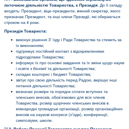
поточною діяльністю Товариства, є Президія
. До її складу
входять: Президент, віце-президенти, вчений секретар, якого
призначає Президент, та інші члени Президії, які обираються
строком на 4 роки.
Президія Товариста:
виконує рішення 3' їзду і Ради Товариства та стежить за
їх виконанням;
підтримує постійний контакт з відокремленими
підрозділами Товариства;
інформує їх про основні завдання та їх зміни щодо науки
і освіти з біохімії та діяльності Товариства;
складає кошторис і бюджет Товариства;
звітує про свою діяльність перед Радою, вирішує інші
питання діяльності Товариства;
визначає розміри та порядок сплати вступних та
членських внесків, обов’язкових для всіх членів
Товариства, розмір щорічних членських внесків в
міжнародні громадські організації, розмір організаційних
внесків на наукові конгреси (з’їзди), конференції,
симпозіуми, школи.
IV.8.
Роботу Президії Товариства очолює Президент