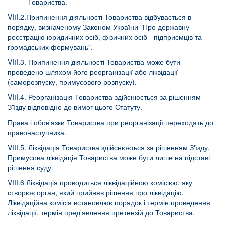
Товариства.
VIІI.2.Припинення діяльності Товариства відбувається в
порядку, визначеному
Законом України
"Про державну
реєстрацію юридичних осіб, фізичних осіб - підприємців та
громадських формувань".
VIІI.3. Припинення діяльності Товариства може бути
проведено шляхом його реорганізації або ліквідації
(саморозпуску, примусового розпуску).
VIІI.4. Реорганізація Товариства здійснюється за рішенням
З'їзду відповідно до вимог цього Статуту.
Права і обов'язки Товариства при реорганізації переходять до
правонаступника.
VІІІ.5. Ліквідація Товариства здійснюється за рішенням З'їзду.
Примусова ліквідація Товариства може бути лише на підставі
рішення суду.
VІІІ.6 Ліквідація проводиться ліквідаційною комісією, яку
створює орган, який прийняв рішення про ліквідацію.
Ліквідаційна комісія встановлює порядок і термін проведення
ліквідації, термін пред'явлення претензій до Товариства.