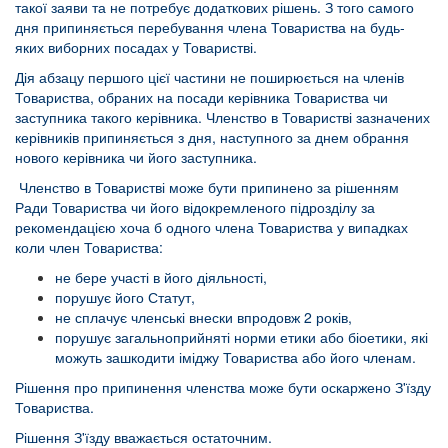
такої заяви та не потребує додаткових рішень. З того самого
дня припиняється перебування члена Товариства на будь-
яких виборних посадах у Товаристві.
Дія абзацу першого цієї частини не поширюється на членів
Товариства, обраних на посади керівника Товариства чи
заступника такого керівника. Членство в Товаристві зазначених
керівників припиняється з дня, наступного за днем обрання
нового керівника чи його заступника.
Членство в Товаристві може бути припинено за рішенням
Ради Товариства чи його відокремленого підрозділу за
рекомендацією хоча б одного члена Товариства у випадках
коли член Товариства:
не бере участі в його діяльності,
порушує його Статут,
не сплачує членські внески впродовж 2 років,
порушує загальноприйняті норми етики або біоетики, які
можуть зашкодити іміджу Товариства або його членам.
Рішення про припинення членства може бути оскаржено З'їзду
Товариства.
Рішення З'їзду вважається остаточним.