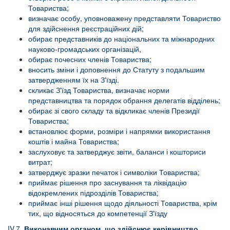
Товариства;
визначає особу, уповноважену представляти Товариство
для здійснення реєстраційних дій;
обирає представників до національних та міжнародних
науково-громадських організацій,
обирає почесних членів Товариства;
вносить зміни і доповнення до Статуту з подальшим
затвердженням їх на З'їзді.
скликає З'їзд Товариства, визначає норми
представництва та порядок обрання делегатів відділень;
обирає зі свого складу та відкликає членів Президії
Товариства;
встановлює форми, розміри і напрямки використання
коштів і майна Товариства;
заслуховує та затверджує звіти, баланси і кошториси
витрат;
затверджує зразки печаток і символіки Товариства;
приймає рішення про заснування та ліквідацію
відокремлених підрозділів Товариства;
приймає інші рішення щодо діяльності Товариства, крім
тих, що відносяться до компетенції З'їзду
IV.7.
Виконавчим органом, що здійснює керівництво