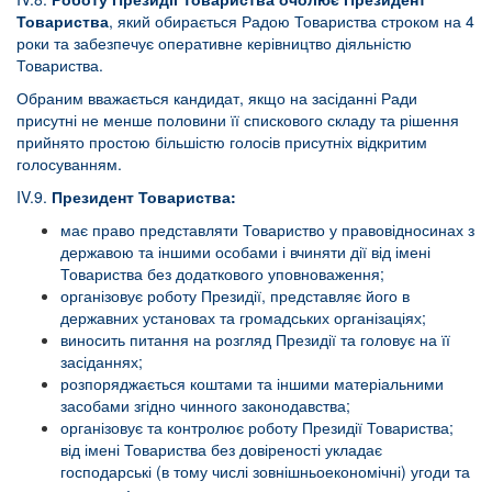
Товариства
, який обирається Радою Товариства строком на 4
роки та забезпечує оперативне керівництво діяльністю
Товариства.
Обраним вважається кандидат, якщо на засіданні Ради
присутні не менше половини її спискового складу та рішення
прийнято простою більшістю голосів присутніх відкритим
голосуванням.
IV.9.
Президент Товариства:
має право представляти Товариство у правовідносинах з
державою та іншими особами і вчиняти дії від імені
Товариства без додаткового уповноваження;
організовує роботу Президії, представляє його в
державних установах та громадських організаціях;
виносить питання на розгляд Президії та головує на її
засіданнях;
розпоряджається коштами та іншими матеріальними
засобами згідно чинного законодавства;
організовує та контролює роботу Президії Товариства;
від імені Товариства без довіреності укладає
господарські (в тому числі зовнішньоекономічні) угоди та