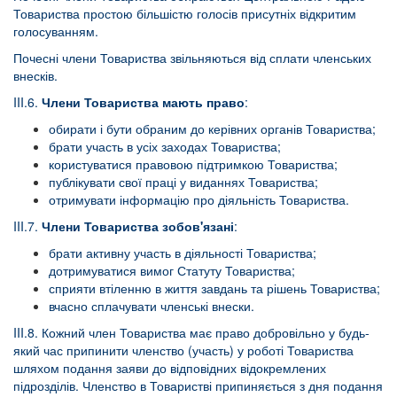
Товариства простою більшістю голосів присутніх відкритим
голосуванням.
Почесні члени Товариства звільняються від сплати членських
внесків.
III.6.
Члени Товариства мають право
:
обирати і бути обраним до керівних органів Товариства;
брати участь в усіх заходах Товариства;
користуватися правовою підтримкою Товариства;
публікувати свої праці у виданнях Товариства;
отримувати інформацію про діяльність Товариства.
III.7.
Члени Товариства зобов'язані
:
брати активну участь в діяльності Товариства;
дотримуватися вимог Статуту Товариства;
сприяти втіленню в життя завдань та рішень Товариства;
вчасно сплачувати членські внески.
III.8. Кожний член Товариства має право добровільно у будь-
який час припинити членство (участь) у роботі Товариства
шляхом подання заяви до відповідних відокремлених
підрозділів. Членство в Товаристві припиняється з дня подання