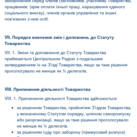
заборонений серед членів (засновників, учасників) Товариства,
працівників (крім оплати їхньої праці, нарахування єдиного
соціального внеску), членів органів управління та інших
пов’язаних з ним осіб.
VI
І
.
Порядок внесення змін і доповнень до Статуту
Товариства
VІI. 1. Зміни та доповнення до Статуту Товариства
приймаються Центральною Радою з подальшим
затвердженням їх на З'їзді Товариства, якщо за таке рішення
проголосувало не менше як ¾ делегатів.
VI
І
I
. Припинення діяльності Товариства
VIІI. 1. Припинення діяльності Товариства здійснюється:
за рішенням Товариства, прийнятим З’їздом Товариства,
у визначеному Статутом порядку, шляхом саморозпуску
або реорганізації, якщо за таке рішення проголосувало
не менше як ¾ делегатів.
за рішенням суду про заборону (примусовий розпуск)