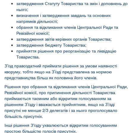
затвердження Статуту Товариства та змін і доповнень до
нього;
визначення і затвердження завдань та основних
напрямків діяльності;
обрання та відкликання членів Центральної Ради та
Ревізійної комісії;
затвердження звітів керівних органів Товариства;
затвердження бюджету Товариства;
прийняття рішення про реорганізацію та ліквідацію
Товариства.
З’їзд правоздатний приймати рішення за умови наявності
кворуму, тобто якщо на З’їзді представлена за нормою
представництва більш як половина його членів.
Рішення про обрання та відкликання членів Центральної Ради,
Ревізійної комісії, про припинення діяльності Товариства
приймаються таємним або відкритим голосуванням за
рішенням З’їзду і вважається прийнятним, якщо на З’їзді
присутні не менше 2/3 делегатів і за нього проголосувало
більшість присутніх.
Інші рішення З'їзду ухвалюються відкритим голосуванням
простою більшістю голосів присутніх.