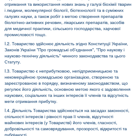
отримання та використання нових знань у галузі біохімії тварин
і людини, молекулярної біології, біотехнології та в суміжних
галузях науки, а також робіт з метою створення препаратів
біологічно-активних речовин, лікарських препаратів, засобів
для медичної практики, сільського господарства, харчової
промисловості тощо.
I.2. Товариство здійснює діяльність згідно Конституції України,
Законів України "Про громадські об'єднання", "Про наукову і
науково-технічну діяльність" чинного законодавства та цього
Статуту.
I.3. Товариство є неприбутковою, непідприємницькою та
некомерційною громадською організацією, створеною та
зареєстрованою в порядку, визначеному законодавством, що
регулює його діяльність, основною метою якого є задоволення
наукових, соціальних та інших інтересів її членів та відсутність
мети отримання прибутку.
I.4. Діяльність Товариства здійснюється на засадах законності,
спільності інтересів і рівності прав її членів, відсутності
майнових інтересів (у Товаристві) його членів, гласності,
добровільності та самоврядування, прозорості, відкритості та
публічності.