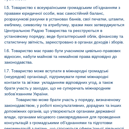
I.5. Товариство є всеукраїнським громадським об’єднанням з
правами юридичної особи, має самостійний баланс,
розрахункові рахунки в установах банків, свої печатки, штампи,
емблему, символіку та атрибутику, зразки яких затверджуються
Центральною Радою Товариства та реєструються в
установчому порядку, веде бухгалтерський облік, фінансову та
статистичну звітність, зареєстровано в органах доходів і зборів.
I.6. Товариство має право бути учасником цивільно-правових
відносин, набути майнові та немайнові права відповідно до
законодавства.
I.7. Товариство може вступати в міжнародні громадські
(неурядові) організації, підтримувати прямі міжнародні
контакти та зв’язки укладанням відповідних угод, а також
брати участь у заходах, що не суперечать міжнародним
зобов’язанням України.
Товариство може брати участь у порядку, визначеному
законодавством, у роботі консультативних, дорадчих та інших
допоміжних органів, що утворюються органами державної
влади, органами місцевого самоврядування для проведення
консультацій з громадськими об'єднаннями та підготовки
рекомендацій з питань, що стосуються сфери їхньої діяльності