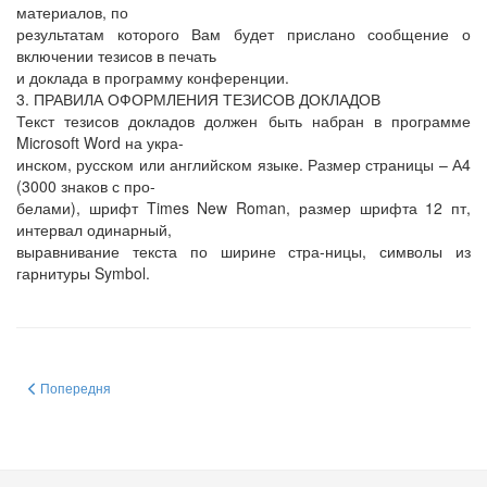
материалов, по
результатам которого Вам будет прислано сообщение о
включении тезисов в печать
и доклада в программу конференции.
3. ПРАВИЛА ОФОРМЛЕНИЯ ТЕЗИСОВ ДОКЛАДОВ
Текст тезисов докладов должен быть набран в программе
Microsoft Word на укра-
инском, русском или английском языке. Размер страницы – А4
(3000 знаков с про-
белами), шрифт Times New Roman, размер шрифта 12 пт,
интервал одинарный,
выравнивание текста по ширине стра-ницы, символы из
гарнитуры Symbol.
Попередня стаття: 8th Parnas Conference
Попередня