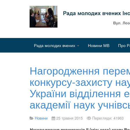
Рада молодих вчених
Новини МВ
Про Р
Нагородження перемо
конкурсу-захисту на
України відділення е
академії наук учнівс
Новини
25 травня 2015
Перегляди: 41963
Нагородження переможців ІІ (міського) етапу Вс