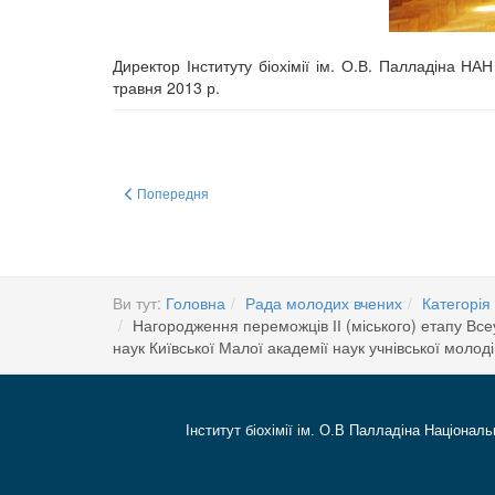
Директор Інституту біохімії ім. О.В. Палладіна НА
травня 2013 р.
Попередня стаття: FEBS 2017 Congress
Попередня
Ви тут:
Головна
Рада молодих вчених
Категорія 
Нагородження переможців ІІ (міського) етапу Всеу
наук Київської Малої академії наук учнівської молоді
Інститут біохімії ім. О.В Палладіна Національ