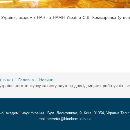
Н України, академік НАН та НАМН України С.В. Комісаренко (у цент
(uk-ua)
Головна
Новини
країнського конкурсу-захисту науково-дослідницьких робіт учнів - ч
ної академії наук України Вул. Леонтовича, 9, Київ, 01054, Україна Тел.:
mail:secretar@biochem.kiev.ua