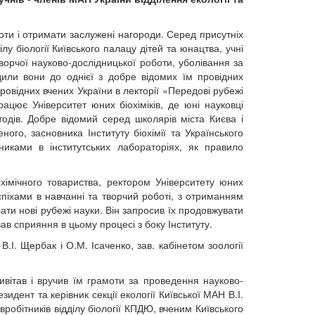
боти і отримати заслужені нагороди. Серед присутніх
ділу біології Київського палацу дітей та юнацтва, учні
 творчої науково-дослідницької роботи, уболівання за
дили вони до однієї з добре відомих їм провідних
провідних вчених України в лекторії «Передові рубежі
працює Університет юних біохіміків, де юні науковці
тодів. Добре відомий серед школярів міста Києва і
ого, засновника Інституту біохімії та Українського
дниками в інститутських лабораторіях, як правило
охімічного товариства, ректором Університету юних
спіхами в навчанні та творчий роботі, з отриманням
ати нові рубежі науки. Він запросив їх продовжувати
ав сприяння в цьому процесі з боку Інституту.
.І. Щербак і О.М. Ісаченко, зав. кабінетом зоології
ивітав і вручив їм грамоти за проведення науково-
идент та керівник секції екології Київської МАН В.І.
вробітників відділу біології КПДЮ, вченим Київського