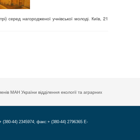
рі) серед нагородженої учнівської молоді. Київ, 21
ленів МАН України відділення екології та аграрних
+ (380-44) 2345974; факс:+ (380-44) 2796365 E-