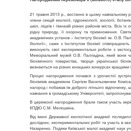
21 травня 2013 р., востаннє в цьому навчальному ро
члени секцій екології, гідроекології, зоології, ботан
шкіл, ліцеїв і гімназій різних районів міста. Всіх 
рідну природу, її охорону та примноження. Святк
академічних установ – Інституту біохімії ім. О.В. П
біології», саме з Інститутом біохімії співпрацюють
виконують свої експериментальні роботи з застосу
Меморіальний музей О.В. Палладіна, який вони част
біохімічного товариства, творця української біо
визнаються на різних юнацьких конкурсах кращими і 
Процес нагородження почався з урочистої зустрічі
біохіміків академіком Сергієм Васильовичем Коміса
нагород і побажав їм доброго літнього відпочинку, 
навчання в громадському Університеті, запропонував
В церемонії нагородження брали також участь керівн
КПДЮ С.М. Мелєшкіна.
Від імені Державної екологічної академії післяди
дослідних, експериментальних робіт та участь в захо
Назаренко. Подяки Київської малої академії наук учн