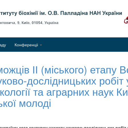
Об
аду
Конференціі
жців ІІ (міського) етапу В
уково-дослідницьких робіт 
кології та аграрних наук К
ької молоді
еукраїнського конкурсу-захисту науково-дослідницьких робіт уч