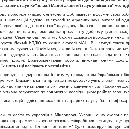
аграрних наук Київської Малої академії наук учнівської молоді
ці, зібралися київські юні екологи щоб підвести підсумки своєї ро
іки, інших секцій відділення екології та аграрних наук, вихованці від
їх об’єднує любов до екологічної науки, жадоба знань, прагнення до
ово одягнені, з піднесеним настроєм та у доброму гуморі захо
алладіна. Саме на базі Інституту біохімії щомісяця проходили лекції 
 гурток біохімії КПДЮ та секція екології МАН. В Інституті також 
ванням сучасних біохімічних, екологічних та біотехнологічних ме
о відвідують і знайомляться з життям і творчістю видатного вчен
хімічної школи. Експериментальні роботи, виконані юними дослі
їх виконавці посідають призові місця.
 присутніх з директором Інституту, президентом Українського бі
ренком. Відомий вчений привітав і поздоровив учнів зі значними у
щоб наступний навчальний рік почати сповненими сил і бажання дол
 активно залучатися до пошукових, дослідницьких робіт та гарантув
ики секцій відділення екології та аграрних наук д.б.н., професор В
пломної освіти та управління Мінприроди України юних екологів пр
дах і програмах з охорони довкілля співробітник Інституту, віце-през
івської молоді та Екологічної академії було також вручено групі спі