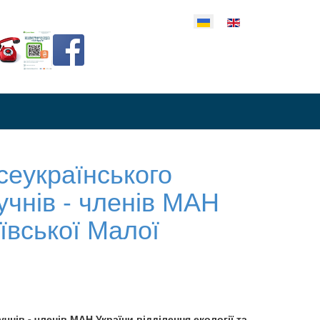
еріть свою мову
сеукраїнського
учнів - членів МАН
иївської Малої
нів - членів МАН України відділення екології та