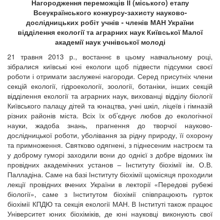
Нагородження переможців ІІ (міського) етапу
Всеукраїнського конкурсу-захисту науково-
дослідницьких робіт учнів - членів МАН України
відділення екології та аграрних наук Київської Малої
академії наук учнівської молоді
21 травня 2013 р., востаннє в цьому навчальному році,
зібралися київські юні екологи щоб підвести підсумки своєї
роботи і отримати заслужені нагороди. Серед присутніх члени
секцій екології, гідроекології, зоології, ботаніки, інших секцій
відділення екології та аграрних наук, вихованці відділу біології
Київського палацу дітей та юнацтва, учні шкіл, ліцеїв і гімназій
різних районів міста. Всіх їх об’єднує любов до екологічної
науки, жадоба знань, прагнення до творчої науково-
дослідницької роботи, уболівання за рідну природу, її охорону
та примноження. Святково одягнені, з піднесеним настроєм та
у доброму гуморі заходили вони до однієї з добре відомих їм
провідних академічних установ – Інституту біохімії ім. О.В.
Палладіна. Саме на базі Інституту біохімії щомісяця проходили
лекції провідних вчених України в лекторії «Передові рубежі
біології», саме з Інститутом біохімії співпрацюють гурток
біохімії КПДЮ та секція екології МАН. В Інституті також працює
Університет юних біохіміків, де юні науковці виконують свої