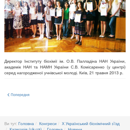
Директор Інституту біохімії ім. О.В. Палладіна НАН України,
академік НАН та НАМН України С.В. Комісаренко (у центрі)
серед нагородженої учнівської молоді. Київ, 21 травня 2013 р.
Попередня стаття: FEBS 2017 Congress
Попередня
Ви тут:
Головна
Конгреси
Х Український біохімічний з’їзд
Категорія (uk-ua)
Головна
Новини