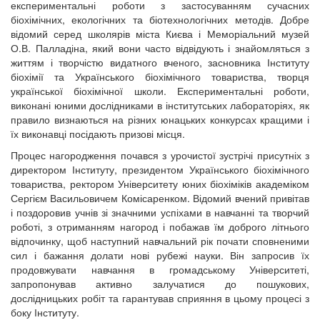
експериментальні роботи з застосуванням сучасних
біохімічних, екологічних та біотехнологічних методів. Добре
відомий серед школярів міста Києва і Меморіальний музей
О.В. Палладіна, який вони часто відвідують і знайомляться з
життям і творчістю видатного вченого, засновника Інституту
біохімії та Українського біохімічного товариства, творця
української біохімічної школи. Експериментальні роботи,
виконані юними дослідниками в інститутських лабораторіях, як
правило визнаються на різних юнацьких конкурсах кращими і
їх виконавці посідають призові місця.
Процес нагородження почався з урочистої зустрічі присутніх з
директором Інституту, президентом Українського біохімічного
товариства, ректором Університету юних біохіміків академіком
Сергієм Васильовичем Комісаренком. Відомий вчений привітав
і поздоровив учнів зі значними успіхами в навчанні та творчий
роботі, з отриманням нагород і побажав їм доброго літнього
відпочинку, щоб наступний навчальний рік почати сповненими
сил і бажання долати нові рубежі науки. Він запросив їх
продовжувати навчання в громадському Університеті,
запропонував активно залучатися до пошукових,
дослідницьких робіт та гарантував сприяння в цьому процесі з
боку Інституту.