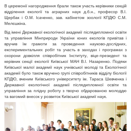
В церемонії нагородження брали також участь керівники секцій
відділення екології та аграрних наук д.б.н., професор В.І.
Щербак і О.М. Ісаченко, зав. кабінетом зоології КПДЮ С.М.
Мелєшкіна.
Від імені Державної екологічної академії післядипломної освіти
та управління Мінприроди України юних екологів привітав і
вручив їм грамоти за проведення науково-дослідних,
експериментальних робіт та участь в заходах і програмах з
охорони довкілля співробітник Інституту, віце-президент та
керівник секції екології Київської МАН В.І. Назаренко. Подяки
Київської малої академії наук учнівської молоді та Екологічної
академії було також вручено групі співробітників відділу біології
КПДЮ, вченим Київського університету ім. Тараса Шевченка і
Державної екологічної академії післядипломної освіти та
управління за плідну роботу з творчо обдарованою молоддю
та вагомий внесок у розвиток Київської академії наук.