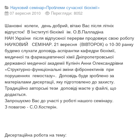
Науковий семінар«Проблеми сучасної біохімії»
07 вересня 2010
Перегляди: 8052
Шановні колеги, день добрий, вітаю Вас після літніх
відпусток! В Інституті біохімії ім. О.В.Палладіна
НАН України після відпускної перерви продовжує свою роботу
НАУКОВИЙ СЕМІНАР. 21 вересня (ВІВТОРОК) о 10-30 ранку
будемо слухати доповідь аспірантки кафедри біохімії,
медичної та фармацевтичної хімії Дніпропетровської
державної медичної академії Кулініч Анни Олександрівни
«Структурно-функціональні зміни фібронектинів при
порушеннях гемостазу». Доповідь буде зроблено за
матеріалами дисертації, яку підготовлено до захисту.
Традиційно авторські тези доповіді маєте у файлі, що
додається.
Запрошуємо Вас до участі у роботі нашого семінару.
З повагою - С.О.Костерін.
Дисертаційна робота на тему: