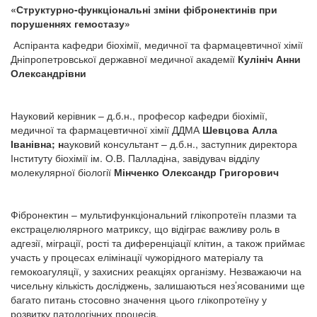
«Структурно-функціональні зміни фібронектинів при
порушеннях гемостазу»
Аспіранта кафедри біохімії, медичної та фармацевтичної хімії
Дніпропетровської державної медичної академії
Кулініч Анни
Олександрівни
Науковий керівник – д.б.н., професор кафедри біохімії,
медичної та фармацевтичної хімії ДДМА
Шевцова Алла
Іванівна; н
ауковий консультант – д.б.н., заступник директора
Інституту біохімії ім. О.В. Палладіна, завідувач відділу
молекулярної біології
Мінченко Олександр Григорович
Фібронектин – мультифункціональний глікопротеїн плазми та
екстрацелюлярного матриксу, що відіграє важливу роль в
адгезії, міграції, рості та диференціації клітин, а також приймає
участь у процесах елімінації чужорідного матеріалу та
гемокоагуляції, у захисних реакціях організму. Незважаючи на
чисельну кількість досліджень, залишаються нез’ясованими ще
багато питань стосовно значення цього глікопротеїну у
розвитку патологічних процесів.