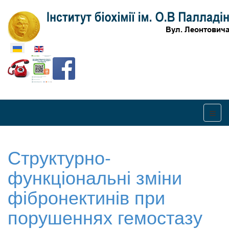
Оберіть свою мову
Структурно-
функціональні зміни
фібронектинів при
порушеннях гемостазу