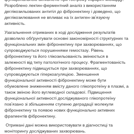
Розроблено лектин-ферментний аналіз з використанням
деглікозильованих антитіл до фібронектину і доведено, що
деглікозилювання не впливає на їх антиген-зв’язуючу
активність.
Узагальнення отриманих в ході дослідження результатів
дозволило обґрунтувати основні закономірності структурних та
функціональних змін фібронектину при захворюваннях, що
супроводжуються порушеннями гемостазу. Рівень
фібронектину та його глікозильованість змінюється в
залежності від типу патологічного процесу. Фрагментованість
фібронектину підвищується при захворюваннях, що
супроводжуються гіперкоагуляцією. Зменшення
функціональної активності фібронектину може бути
обумовлене зниженням вмісту даного глікопротеїну в плазмі, а
також зміною його вуглеводної складової. Підвищення
функціональної активності досліджуваного глікопротеїну
пов’язано зі збільшенням ступеню деградації молекули
фібронектину та появою нових функціонально активних
фрагментів фібронектину.
Отримані дані можна використовувати в діагностиці та
моніторингу досліджуваних захворювань.