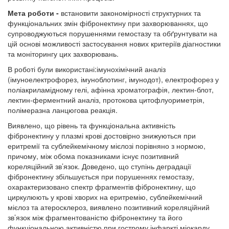
Мета роботи -
встановити закономірності структурних та
функціональних змін фібронектину при захворюваннях, що
супроводжуються порушеннями гемостазу та обґрунтувати на
цій основі можливості застосування нових критеріїв діагностики
та моніторингу цих захворювань.
В роботі були використані:імунохімічний аналіз
(імуноелектрофорез, імуноблотинг, імунодот), електрофорез у
поліакриламідному гелі, афінна хроматографія, лектин-блот,
лектин-ферментний аналіз, протокова цитофлуориметрія,
полімеразна ланцюгова реакція.
Виявлено, що рівень та функціональна активність
фібронектину у плазмі крові достовірно знижуються при
еритремії та сублейкемічному мієлозі порівняно з нормою,
причому, між обома показниками існує позитивний
кореляційний зв’язок. Доведено, що ступінь деградації
фібронектину збільшується при порушеннях гемостазу,
охарактеризовано спектр фрагментів фібронектину, що
циркулюють у крові хворих на еритремію, сублейкемічний
мієлоз та атеросклероз, виявлено позитивний кореляційний
зв’язок між фрагментованістю фібронектину та його
функціональною активністю при гострому інфаркті міокарду.