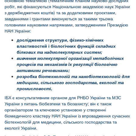
основною тематикою (тематичним планом науково-дослідних
робіт, які фінансуються Національною академією наук України
з держбюджетних коштів) та за додатковими проєктами,
завданнями і грантами виконуються за такими трьома
головними науковими напрямами, затвердженими Президією
НАН України:
дослідження структури, фізико-хімічних
властивостей і біологічних функцій
складних
білкових та надмолекулярних систем;
вивчення молекулярної організації метаболічних
процесів та механізмів їх регуляції біологічно
активними речовинами;
розробка біотехнологій та нанобіотехнологій для
медицини, сільського господарства, екології та
промисловості,
ІБХ є консультативним органом для РНБО України та МЗС
України з питань біобезпеки та біозахисту; він є також
організатором та ключовою установою у створенні
біомедичного кластеру НАН України із впровадження сучасних
біотехнологій для медицини, сільського господарства та
екології України.