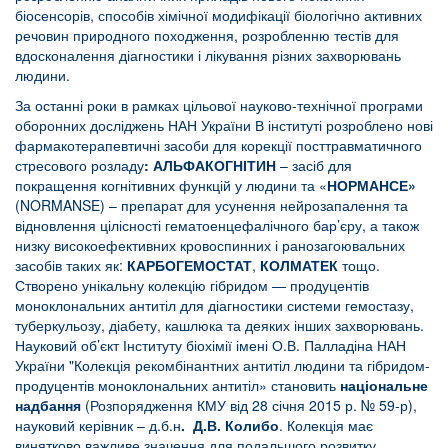
біосенсорів, способів хімічної модифікації біологічно активних
речовин природного походження, розробленню тестів для
вдосконалення діагностики і лікування різних захворювань
людини.
За останні роки в рамках цільової науково-технічної програми
оборонних досліджень НАН України В інституті розроблено нові
фармакотерапевтичні засоби для корекції посттравматичного
стресового розладу
:
АЛЬФАКОГНІТИН
– засіб для
покращення когнітивних функцій у людини та «
НОРМАНСЕ»
(NORMANSE) – препарат для усунення нейрозапалення та
відновлення цілісності гематоенцефалічного бар’єру, а також
низку високоефективних кровоспинних і ранозагоювальних
засобів таких як:
КАРБОГЕМОСТАТ
,
КОЛМАТЕК
тощо.
Створено унікальну колекцію гібридом — продуцентів
моноклональних антитіл для діагностики системи гемостазу,
туберкульозу, діабету, кашлюка та деяких інших захворювань.
Науковий об’єкт Інституту біохімії імені О.В. Палладіна НАН
України "Колекція рекомбінантних антитіл людини та гібридом-
продуцентів моноклональних антитіл» становить
національне
надбання
(Розпорядження КМУ від 28 січня 2015 р. № 59-р),
науковий керівник – д.б.н
. Д.В. Колибо
. Колекція має
винятково важливе значення для подальшого розвитку