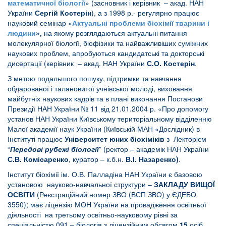
математичної біології
» (засновник і керівник – акад. НАН
України
Сергій Костерін
), а з 1998 р.- регулярно працює
науковий семінар «
Актуальні проблеми біохімії тварини і
людини
»
,
на якому розглядаються актуальні питання
молекулярної біології, біофізики та найважливіших суміжних
наукових проблем, апробуються кандидатські та докторські
дисертації (керівник – акад. НАН України
С.О. Костерін
.
З метою подальшого пошуку, підтримки та навчання
обдарованої і талановитої учнівської молоді, виховання
майбутніх наукових кадрів та в плані виконання Постанови
Президії НАН України № 11 від 21.01.2004 р. «Про допомогу
установ НАН України Київському територіальному відділенню
Малої академії наук України (Київській МАН «Дослідник) в
Інституті працює
Університет юних біохіміків
з Лекторієм
“
Передові рубежі біології
” (ректор – академік НАН України
С.В. Комісаренко
, куратор – к.б.н.
В.І. Назаренко)
.
Інститут біохімії ім. О.В. Палладіна НАН України є базовою
установою науково-навчальної структури –
ЗАКЛАДУ ВИЩОЇ
ОСВІТИ
(Реєстраційний номер ЗВО (ВСП ЗВО) у ЄДЕБО
3550); має ліцензію МОН України на провадження освітньої
діяльності на третьому освітньо-науковому рівні за
спеціальністю 091 – біологія з ліцензійним обсягом
15
осіб.