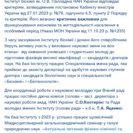
Інститут біохімії ім. О.В. Палладіна НАН України відповідає
критеріям, затвердженим постановою Кабінету міністрів
України від 27.01.2023 р. №76, підпункти 4,5, пункту 2 Порядку
та критеріїв: Його визнано
критично важливим
для
функціонування економіки та життєдіяльності населення в
особливий період (Наказ МОН України від 11.10.23 р. №1233).
З часу заснування Інституту біохімії і донині його співробітники
беруть активну участь у вихованні наукової зміни на всіх
етапах: від навчання учнівської і студентської молоді до
підготовки фахівців високої кваліфікації —
кандидатів
і
докторів
наук
. На базі Інституту працює Спеціалізована вчена рада, яка
приймає до захисту дисертації на здобуття наукових ступенів
доктора і кандидата біологічних наук зі спеціальностей
«Біохімія» і «Біотехнологія».
Для координації роботи з науковою молоддю при Вченій раді
працює постійно діюча комісія (голова – заст. директора з
наукової роботи акад, НАН України
С.О.Костерін
) та Рада
молодих вчених Інституту (голова ради – к.б.н
. Т.А. Яценко
).
На базі Інституту з 2023 р. успішно працює щомісячний
Міждисциплінарний загальноакадемічний семінар у галузі
природничих наук «
Актуальні питання фізико-хімічної та