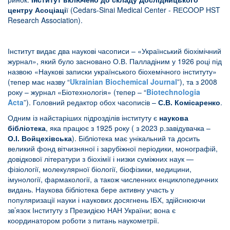
центру Асоціаці
ї (Cedars-Sinai Medical Center - RЕCOOP HST
Research Association).
Інститут видає два наукові часописи – «Український біохімічний
журнал», який було засновано О.В. Палладіним у 1926 році під
назвою «Наукові записки українського біохемічного інституту»
(тепер має назву “
Ukrainian Biochemical Journal
”), та з 2008
року – журнал «Біотехнологія» (тепер – “
Biotechnologia
Acta
”). Головний редактор обох часописів –
С.В. Комісаренко
.
Одним із найстаріших підрозділів інституту є
наукова
бібліотека
, яка працює з 1925 року ( з 2023 р.завідувачка –
О.І. Войцехівська
). Бібліотека має унікальний та досить
великий фонд вітчизняної і зарубіжної періодики, монографій,
довідкової літератури з біохімії і низки суміжних наук —
фізіології, молекулярної біології, біофізики, медицини,
імунології, фармакології, а також численних енциклопедичних
видань. Наукова бібліотека бере активну участь у
популяризації науки і наукових досягнень ІБХ, здійснюючи
зв’язок Інституту з Президією НАН України; вона є
координатором роботи з питань наукометрії.