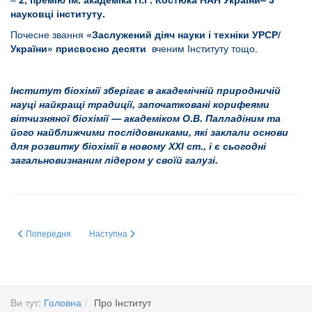
науковці інституту.
Почесне звання
«Заслужений діяч науки і техніки УРСР/
України» присвоєно десяти
вченим Інституту тощо.
Інститут біохімії зберігає в академічній природничій
науці найкращі традиції, започатковані корифеями
вітчизняної біохімії — академіком О.В. Палладіним та
його найближчими послідовниками, які заклали основи
для розвитку біохімії в новому ХХІ ст., і є сьогодні
загальновизнаним лідером у своїй галузі.
Попередня стаття: Положення про комісію з біоетики та біобезпеки наук
Наступна стаття: ПЛАН ГЕНДЕРНОЇ РІВНОСТІ
Попередня
Наступна
Ви тут:
Головна
Про Інститут