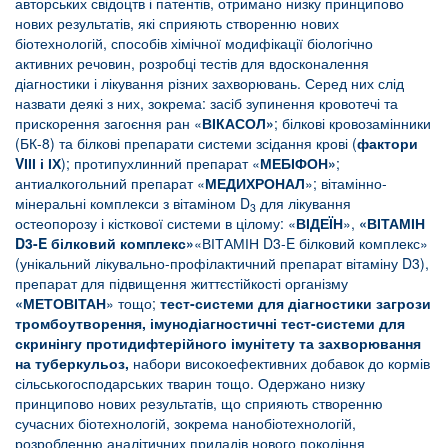
авторських свідоцтв і патентів, отримано низку принципово
нових результатів, які сприяють створенню нових
біотехнологій, способів хімічної модифікації біологічно
активних речовин, розробці тестів для вдосконалення
діагностики і лікування різних захворювань. Серед них слід
назвати деякі з них, зокрема: засіб зупинення кровотечі та
прискорення загоєння ран «
ВІКАСОЛ»
; білкові кровозамінники
(БК-8) та білкові препарати системи зсідання крові (
фактори
V
ІІІ і ІХ
); протипухлинний препарат «
МЕБІФОН»
;
антиалкогольний препарат «
МЕДИХРОНАЛ
»; вітамінно-
мінеральні комплекси з вітаміном D
для лікування
3
остеопорозу і кісткової системи в цілому: «
ВІДЕЇН
»,
«ВІТАМІН
D3-E білковий комплекс»
«ВІТАМІН D3-E білковий комплекс»
(унікальний лікувально-профілактичний препарат вітаміну D3
),
препарат для підвищення життєстійкості організму
«МЕТОВІТАН
» тощо;
тест-системи для діагностики загрози
тромбоутворення, імунодіагностичні тест-системи для
скринінгу протидифтерійного імунітету та захворювання
на туберкульоз,
набори високоефективних добавок до кормів
сільськогосподарських тварин тощо. Одержано низку
принципово нових результатів, що сприяють створенню
сучасних біотехнологій, зокрема нанобіотехнологій,
розробленню аналітичних приладів нового покоління