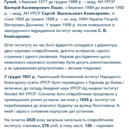
Гулий
, з березня 1977 до грудня 1988 р. – акад. АН УРСР
Валерій Казимирович Лішко
, з березня 1989 до жовтня 1992
р. – акад. АН УРСР
Сергій Васильович Комісаренко
, із
січня 1993 до травня 1998 р. – чл.-кор. НАН України Георгій
Вікторович Донченко. У травні 1998 р. після повернення із
закордонного відрядження інститут знову очолив
С. В.
Комісаренко
.
Штат інституту на час його відкриття складався з директора,
двох наукових співробітників, дев’яти аспірантів, одного
служника і одного рахівника. Наукові дослідження цього
невеликого наукового колективу були досить різноплановими,
а за одержаними результатами – вельми плідними.
У грудні 1931 р.
Український біохемічний інститут Народного
Комісаріату освіти УРСР було переведено з Харкова до Києва і
включено до складу Академії наук УРСР під назвою Інститут
біохімії АН УРСР. Спочатку його співробітники працювали у
приміщеннях різних установ, аж поки у
1935 р
. інститут не
перебазувався до власного будинку на вулиці Леонтовича, 9,
який і зараз є головним корпусом цієї установи.
На початок
2025
року загальна чисельність співробітників
інституту становить
278
осіб, в тому числі
126
– наукових