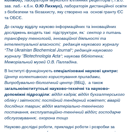
зав. лаб.- к.б.н.
О.Ю Лихмус),
лабораторія дистанційної освіти
з біобезпеки та біозахисту, яку створено на основі гранту ЄС
та ОБСЄ.
До складу відділу науково-інформаційних та інноваційних
досліджень входять такі підструктури, як
: сектор з питань
трансферу технологій, інноваційної діяльності та
інтелектуальної власності; редакція наукового журналу
“
The
Ukrainian
Biochemical
Journal
“; редакція наукового
журналу ”
Biotechnologia
Acta
“; наукова бібліотека;
Меморіальний музей О.В. Палладіна
.
В Інституті функціонують
спеціалізовані наукові центри:
Центр колективного користування приладами,
Випробувально-біологічний центр
(ВБЦ), а також
з
агальноінститутські
науково-технічні та науково-
допоміжні підрозділи
:
відділ кадрів; відділ бухгалтерського
обліку і звітності;
постійний тендерний комітет;
віварій
дослідних тварин;
відділ матеріально-технічного
постачання,
експлуатаційно-технічний відділ
;
господарче
обслуговування;.
охорона тощо
Науково-дослідні роботи, прикладні роботи і розробки за