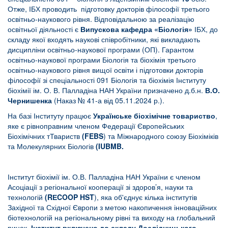
Отже, ІБХ проводить підготовку докторів філософії третього
освітньо-наукового рівня. Відповідальною за реалізацію
освітньої діяльності є
Випускова кафедра «Біологія»
ІБХ, до
складу якої входять наукові співробітники, які викладають
дисципліни освітньо-наукової програми (ОП). Гарантом
освітньо-наукової програми Біологія та біохімія третього
освітньо-наукового рівня вищої освіти і підготовки докторів
філософії зі спеціальності 091 Біологія та біохімія Інституту
біохімії ім. О. В. Палладіна НАН України призначено д.б.н.
В.О.
Чернишенка
(Наказ № 41-а від 05.11.2024 р.).
На базі Інституту працює
Українське біохімічне товариство
,
яке є рівноправним членом Федерації Європейських
Біохімічних тТвариств
(FEBS
) та Міжнародного союзу Біохіміків
та Молекулярних Біологів
(IUBMB.
Інститут біохімії ім. О.В. Палладіна НАН України є членом
Асоціації з регіональної кооперації зі здоров’я, науки та
технологій
(RЕCOOP HST
), яка об'єднує кілька інститутів
Західної та Східної Європи з метою накопичення інноваційних
біотехнологій на регіональному рівні та виходу на глобальний
ринок.
Інститут включено до складу Дослідницького