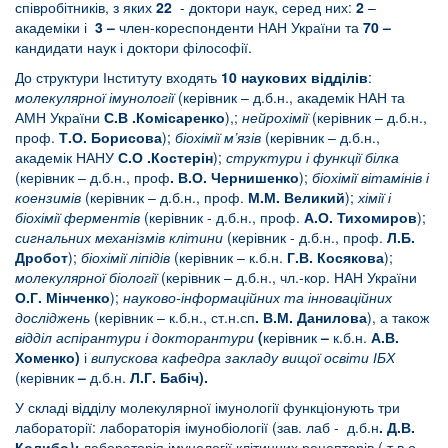
співробітників, з яких
22
- доктори наук, серед них:
2
–
академіки і
3 –
член-кореспонденти НАН України та
70 –
кандидати наук і доктори філософії.
До структури Інституту входять
10 наукових відділів
:
молекулярної імунології
(керівник – д.б.н., академік НАН та
АМН України
С.В .Комісаренко
),;
нейрохімії
(керівник – д.б.н.,
проф.
Т.О. Борисова
);
біохімії м’язів
(керівник – д.б.н.,
академік НАНУ
С.О .Костерін
);
структури і функції білка
(керівник – д.б.н., проф
. В.О. Чернишенко
);
біохімії вітамінів і
коензимів
(керівник – д.б.н., проф.
М.М. Великий
);
хімії і
біохімії ферментів
(керівник - д.б.н., проф.
А.О. Тихомиров
);
сигнальних механізмів клітини
(керівник - д.б.н., проф.
Л.Б.
Дробот
);
біохімії ліпідів
(керівник – к.б.н.
Г.В. Косякова
);
молекулярної біології
(керівник – д.б.н., чл.-кор. НАН України
О.Г. Мінченко
);
науково-інформаційних та інноваційних
досліджень
(керівник – к.б.н., ст.н.сп
. В.М. Данилова
), а також
в
ідділ аспірантури і докторантури
(
керівник
–
к.б.н.
А.В.
Хоменко)
і
випускова кафедра закладу вищої освіти ІБХ
(керівник
–
д.б.н.
Л.Г. Бабіч).
У складі відділу молекулярної імунології функціонують три
лабораторії: лабораторія імунобіології (зав. лаб - д.б.н
. Д.В.
Колибо
);
лабораторія імунології клітинних рецепторів (.т.в.о.