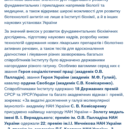
фундаментальних і прикладних напрямків біології та
медицини, а також відкриває широкі можливості для розвитку
біотехнології антитіл не лише в Інституті біохімії, а й в інших
наукових установах України
За значний внесок у розвиток фундаментальних біохімічних
досліджень, підготовку наукових кадрів, розробку низки
технологій одержання нових лікарських препаратів і біологічно
активних речовин, а також тестів для вдосконалення
діагностики і лікування різних захворювань багатьох
співробітників Інституту було відзначено державними
нагородами різного гатунку. Особливо вагомими серед них є
звання
Героя соціалістичної праці
(
академік О.В.
Палладін)
, звання
Героя України
(
академік М.Ф. Гулий),
кавалер
ордена Свободи (академік С.В. Комісаренко).
Співробітниками Інституту одержано
18 Державних премій
СРСР та УРСР/України та багато академічних відзнак і премій,
зокрема
: «
За видатні досягнення у галузі молекулярної
імунології» академіку НАН України
С. В. Комісаренку
присуджено найвищу нагороду НАН України
– Золоту медаль
імені В. І. Вернадського
;
премію ім. О.В. Палладіна
НАН
України
одержали
22
;
премію ім.І.І. Мечнікова НАН України
–
2, премію ім. академіка П.Г. Костюка НАН України– 3