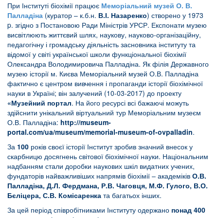
При Інституті біохімії працює
Меморіальний музей О. В.
Палладіна
(куратор – к.б.н.
В.І. Назаренко
) створено у 1973
p. згідно з Постановою Ради Міністрів УРСР. Експонати музею
висвітлюють життєвий шлях, наукову, науково-організаційну,
педагогічну і громадську діяльність засновника інституту та
відомої у світі української школи функціональної біохімії
Олександра Володимировича Палладіна. Як філія Державного
музею історії м. Києва Меморіальний музей О.В. Палладіна
фактично є центром вивчення і пропаганди історії біохімічної
науки в Україні; він залучений (10-03-2017) до проекту
«Музейний портал
. На його ресурсі всі бажаючі можуть
здійснити унікальний віртуальний тур Меморіальним музеєм
О.В. Палладіна:
http://museum-
portal.com/ua/museum/memorial-museum-of-ovpalladin
.
За
100
років своєї історії Інститут зробив значний внесок у
скарбницю досягнень світової біохімічної науки. Національним
надбанням стали доробки наукових шкіл видатних учених,
фундаторів найважливіших напрямів біохімії – академіків
О.В.
Палладіна, Д.Л. Фердмана, Р.В. Чаговця, М.Ф. Гулого, В.О.
Бєліцера, С.В. Комісаренка
та багатьох інших.
За цей період співробітниками Інституту одержано
понад 400