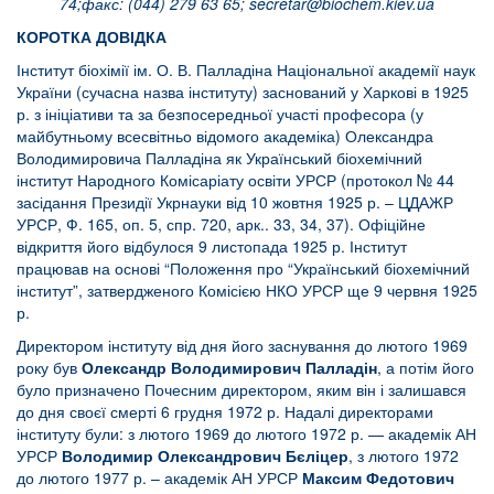
74;факс: (044) 279 63 65;
secretar@biochem.kiev.ua
КОРОТКА ДОВІДКА
Інститут біохімії ім. О. В. Палладіна Національної академії наук
України (сучасна назва інституту) заснований у Харкові в 1925
р. з ініціативи та за безпосередньої участі професора (у
майбутньому всесвітньо відомого академіка) Олександра
Володимировича Палладіна як Український біохемічний
інститут Народного Комісаріату освіти УРСР (протокол № 44
засідання Президії Укрнауки від 10 жовтня 1925 р. – ЦДАЖР
УРСР, Ф. 165, оп. 5, спр. 720, арк.. 33, 34, 37). Офіційне
відкриття його відбулося 9 листопада 1925 р. Інститут
працював на основі “Положення про “Український біохемічний
інститут”, затвердженого Комісією НКО УРСР ще 9 червня 1925
р.
Директором інституту від дня його заснування до лютого 1969
року був
Олександр Володимирович Палладін
, а потім його
було призначено Почесним директором, яким він і залишався
до дня своєї смерті 6 грудня 1972 р. Надалі директорами
інституту були: з лютого 1969 до лютого 1972 р. — академік АН
УРСР
Володимир Олександрович Бєліцер
, з лютого 1972
до лютого 1977 р. – академік АН УРСР
Максим Федотович