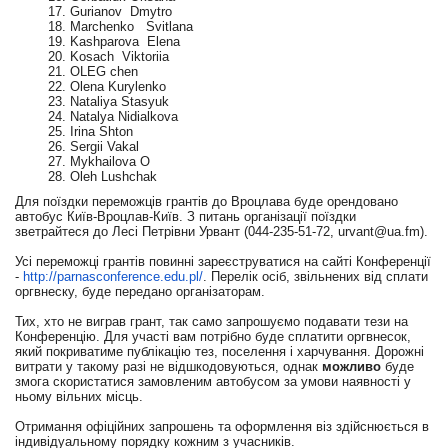
Gurianov Dmytro
Marchenko Svitlana
Kashparova Elena
Kosach Viktoriia
OLEG chen
Olena Kurylenko
Nataliya Stasyuk
Natalya Nidialkova
Irina Shton
Sergii Vakal
Mykhailova O
Oleh Lushchak
Для поїздки переможців грантів до Вроцлава буде орендовано
автобус Київ-Вроцлав-Київ. З питань організації поїздки
зветрайтеся до Лесі Петрівни Урвант (044-235-51-72,
urvant@ua.fm
).
Усі переможці грантів повинні зареєструватися на сайті Конференції
-
http://parnasconference.edu.
pl/
. Перелік осіб, звільнених від сплати
оргвнеску, буде передано організаторам.
Тих, хто не виграв грант, так само запрошуємо подавати тези на
Конференцію. Для участі вам потрібно буде сплатити оргвнесок,
який покриватиме публікацію тез, поселення і харчування. Дорожні
витрати у такому разі не відшкодовуються, однак
можливо
буде
змога скористатися замовленим автобусом за умови наявності у
ньому вільних місць.
Отримання офіційних запрошень та оформлення віз здійснюється в
індивідуальному порядку кожним з учасників.