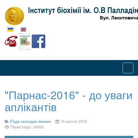
Оберіть свою мову
"Парнас-2016" - до уваги
аплікантів
Рада молодих вчених
15 квітня 2016
Перегляди: 30092