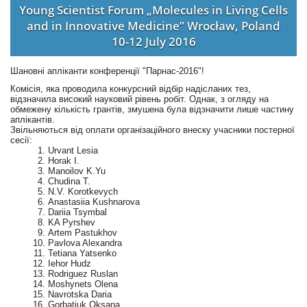
Young Scientist Forum „Molecules in Living Cells
and in Innovative Medicine” Wrocław, Poland
10-12 July 2016
Шановні апліканти конференції "Парнас-2016"!
Комісія, яка проводила конкурсний відбір надісланих тез,
відзначила високий науковий рівень робіт. Однак, з огляду на
обмежену кількість грантів, змушена була відзначити лише частину
аплікантів.
Звільняються від оплати організаційного внеску учасники постерної
сесії:
Urvant Lesia
Horak I.
Manoilov K.Yu
Chudina T.
N.V. Korotkevych
Anastasiia Kushnarova
Dariia Tsymbal
KA Pyrshev
Artem Pastukhov
Pavlova Alexandra
Tetiana Yatsenko
Iehor Нudz
Rodriguez Ruslan
Moshynets Olena
Navrotska Daria
Gorbatiuk Oksana