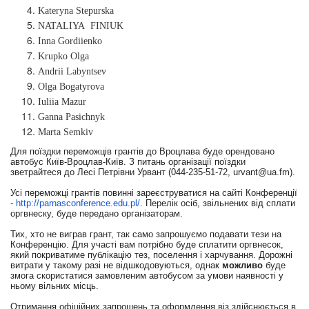
Kateryna Stepurska
NATALIYA
FINIUK
Inna Gordiienko
Krupko Olga
Andrii Labyntsev
Olga Bogatyrova
Iuliia Mazur
Ganna Pasichnyk
Marta Semkiv
Для поїздки переможців грантів до Вроцлава буде орендовано
автобус Київ-Вроцлав-Київ. З питань організації поїздки
зветрайтеся до Лесі Петрівни Урвант (044-235-51-72,
urvant@ua.fm
).
Усі переможці грантів повинні зареєструватися на сайті Конференції
-
http://parnasconference.edu.
pl/
. Перелік осіб, звільнених від сплати
оргвнеску, буде передано організаторам.
Тих, хто не виграв грант, так само запрошуємо подавати тези на
Конференцію. Для участі вам потрібно буде сплатити оргвнесок,
який покриватиме публікацію тез, поселення і харчування. Дорожні
витрати у такому разі не відшкодовуються, однак
можливо
буде
змога скористатися замовленим автобусом за умови наявності у
ньому вільних місць.
Отримання офіційних запрошень та оформлення віз здійснюється в