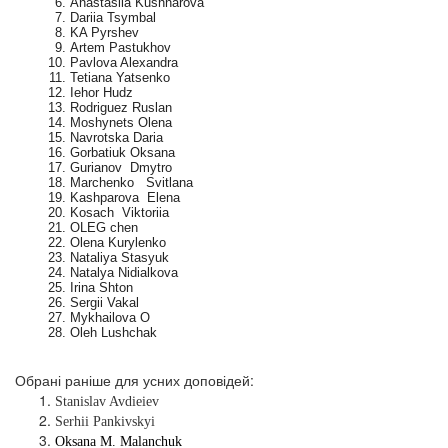
Anastasiia Kushnarova
Dariia Tsymbal
KA Pyrshev
Artem Pastukhov
Pavlova Alexandra
Tetiana Yatsenko
Iehor Нudz
Rodriguez Ruslan
Moshynets Olena
Navrotska Daria
Gorbatiuk Oksana
Gurianov Dmytro
Marchenko Svitlana
Kashparova Elena
Kosach Viktoriia
OLEG chen
Olena Kurylenko
Nataliya Stasyuk
Natalya Nidialkova
Irina Shton
Sergii Vakal
Mykhailova O
Oleh Lushchak
Обрані раніше для усних доповідей:
Stanislav Avdieiev
Serhii Pankivskyi
Oksana M. Malanchuk