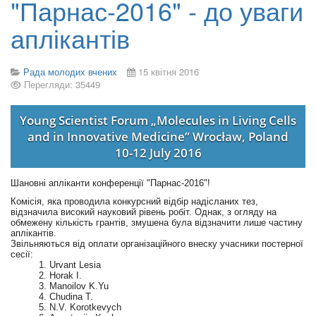
"Парнас-2016" - до уваги
аплікантів
Рада молодих вчених
15 квітня 2016
Перегляди: 35449
Young Scientist Forum „Molecules in Living Cells
and in Innovative Medicine” Wrocław, Poland
10-12 July 2016
Шановні апліканти конференції "Парнас-2016"!
Комісія, яка проводила конкурсний відбір надісланих тез,
відзначила високий науковий рівень робіт. Однак, з огляду на
обмежену кількість грантів, змушена була відзначити лише частину
аплікантів.
Звільняються від оплати організаційного внеску учасники постерної
сесії:
Urvant Lesia
Horak I.
Manoilov K.Yu
Chudina T.
N.V. Korotkevych