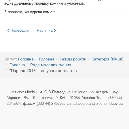
індивідуальному порядку кожним з учасників.
З повагою, конкурсна комісія.
Попередня стаття: В Інституті пройшли дні науки!
Наступна стаття: "Парнас-2016" - до уваги аплікантів
Попередня
Наступна
Ви тут:
Головна
Головна
Режим роботи
Категорія (uk-ua)
Головна
Рада молодих вчених
"Парнас-2016" - до уваги аплікантів
Інститут біохімії ім. О.В Палладіна Національної академії наук
України Вул. Леонтовича, 9, Київ, 01054, Україна Тел.:+ (380-44)
2345974; факс:+ (380-44) 2796365 E-mail:secretar@biochem.kiev.ua