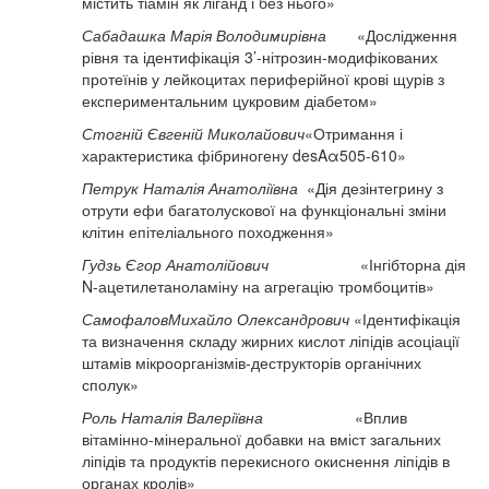
містить тіамін як ліганд і без нього»
Сабадашка Марія Володимирівна
«Дослідження
рівня та ідентифікація 3’-нітрозин-модифікованих
протеїнів у лейкоцитах периферійної крові щурів з
експериментальним цукровим діабетом»
Стогній Євгеній Миколайович
«Отримання і
характеристика фібриногену desAα505-610»
Петрук Наталія Анатоліївна
«Дія дезінтегрину з
отрути ефи багатолускової на функціональні зміни
клітин епітеліального походження»
Гудзь Єгор Анатолійович
«Інгібторна дія
N-ацетилетаноламіну на агрегацію тромбоцитів»
СамофаловМихайло Олександрович
«Ідентифікація
та визначення складу жирних кислот ліпідів асоціації
штамів мікроорганізмів-деструкторів органічних
сполук»
Роль Наталія Валеріївна
«Вплив
вітамінно-мінеральної добавки на вміст загальних
ліпідів та продуктів перекисного окиснення ліпідів в
органах кролів»