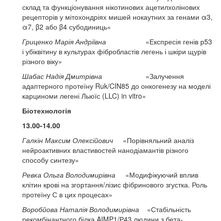
склад та функціонування нікотинових ацетилхолінових
рецепторів у мітохондріях мишей нокаутних за генами α3,
α7, β2 або β4 субодиниць»
Гриценко Марія Андріївна
«Експресія генів р53
і убіквітину в культурах фібробластів легень і шкіри щурів
різного віку»
Шабас Надія Дмитрівна
«Залучення
адаптерного протеїну Ruk/CIN85 до онкогенезу на моделі
карциноми легені Льюїс (LLC) in vitro»
Біотехнологія
13.00-14.00
Галкін Максим Олексійович
«Порівняльний аналіз
нейроактивних властивостей нанодіамантів різного
способу синтезу»
Ревка Ольга Володимирівна
«Модифікуючий вплив
клітин крові на згортання/лізис фібринового згустка. Роль
протеїну С в цих процесах»
Воробйова Наталія Володимирівна
«Стабільність
рекомбінантного білка AIMP1/Р43 людини з бета-