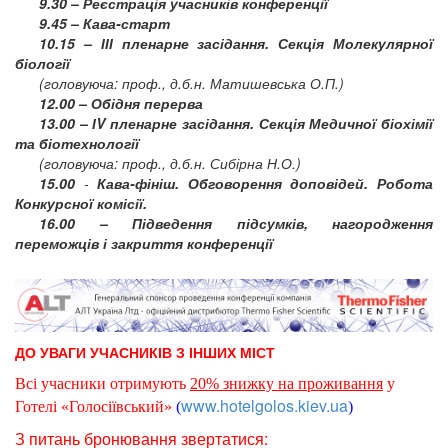
9.30 – Реєстрація учасників конференції
9.45 – Кава-старт
10.15 – ІІІ пленарне засідання. Секція Молекулярної
біології
(головуюча: проф., д.б.н. Матишевська О.П.)
12.00 – Обідня перерва
13.00 – ІV пленарне засідання. Секція Медичної біохімії
та біотехнології
(головуюча: проф., д.б.н. Сибірна Н.О.)
15.00
-
Кава-фініш. Обговорення доповідей. Робота
Конкурсної комісії.
16.00 – Підведення підсумків, нагородження
переможців і закриття конференції
ДО УВАГИ УЧАСНИКІВ З ІНШИХ МІСТ
Всі учасники отримують
20% знижку на проживання
у
www.hotelgolos.kiev.ua
Готелі «Голосіївський»
(
)
З питань бронювання звертатися: