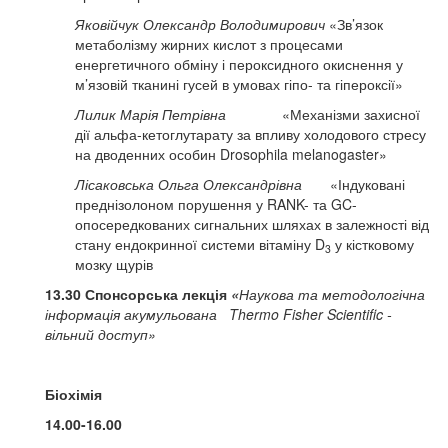
Яковійчук Олександр Володимирович
«Зв’язок
метаболізму жирних кислот з процесами
енергетичного обміну і пероксидного окиснення у
м’язовій тканині гусей в умовах гіпо- та гіпероксії»
Лилик Марія Петрівна
«Механізми захисної
дії альфа-кетоглутарату за впливу холодового стресу
на дводенних особин Drosophila melanogaster»
Лісаковська Ольга Олександрівна
«Індуковані
преднізолоном порушення у RANK- та GC-
опосередкованих сигнальних шляхах в залежності від
стану ендокринної системи вітаміну D
у кістковому
3
мозку щурів
13.30 Спонсорська лекція
«
Наукова та методологічна
інформація акумульована Thermo Fisher Scientific -
вільний доступ»
Біохімія
14.00-16.00