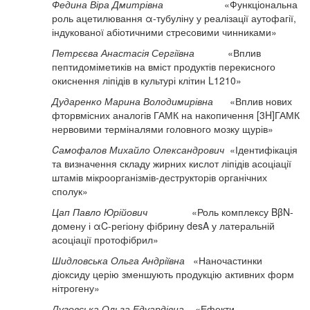
Федина Віра Дмитрівна
«Функціональна
роль ацетилювання α-тубуліну у реалізації аутофагії,
індукованої абіотичними стресовими чинниками»
Петрєєва Анастасія Сергіївна
«Вплив
пептидоміметиків на вміст продуктів перекисного
окиснення ліпідів в культурі клітин L1210»
Дударенко Марина Володимирівна
«Вплив нових
фторвмісних аналогів ГАМК на накопичення [3H]ГАМК
нервовими терміналями головного мозку щурів»
Cамофалов Михайло Олександрович
«Ідентифікація
та визначення складу жирних кислот ліпідів асоціації
штамів мікроорганізмів-деструкторів органічних
сполук»
Цап Павло Юрійович
«Роль комплексу BβN-
домену і αC-регіону фібрину desA у латеральній
асоціації протофібрил»
Шидловська Ольга Андріївна
«Наночастинки
діоксиду церію зменшують продукцію активних форм
нітрогену»
Луговська Ольга Едуардівна
«Ефекти