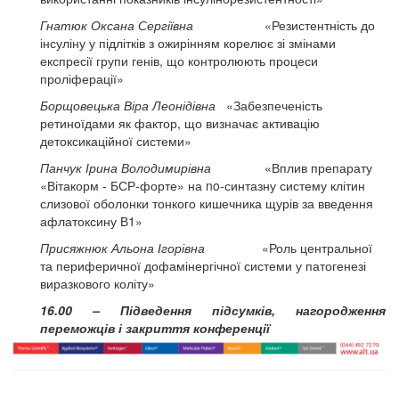
Гнатюк Оксана Сергіївна
«Резистентність до
інсуліну у підлітків з ожирінням корелює зі змінами
експресії групи генів, що контролюють процеси
проліферації»
Борщовецька Віра Леонідівна
«Забезпеченість
ретиноїдами як фактор, що визначає активацію
детоксикаційної системи»
Панчук Ірина Володимирівна
«Вплив препарату
«Вітакорм - БСР-форте» на no-синтазну систему клітин
слизової оболонки тонкого кишечника щурів за введення
афлатоксину В1»
Присяжнюк Альона Ігорівна
«Роль центральної
та периферичної дофамінергічної системи у патогенезі
виразкового коліту»
16.00 – Підведення підсумків, нагородження
переможців і закриття конференції