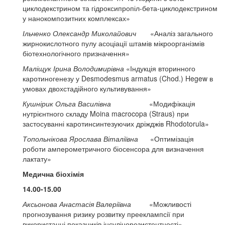
циклодекстрином та гідроксипропіл-бета-циклодекстрином
у нанокомпозитних комплексах»
Ільченко Олександр Миколайович
«Аналіз загального
жирнокислотного пулу асоціації штамів мікроорганізмів
біотехнологічного призначення»
Маліщук Ірина Володимирівна
«Індукція вторинного
каротиногенезу у Desmodesmus armatus (Chod.) Hegew в
умовах двохстадійного культивування»
Кушнірик Ольга Василівна
«Модифікація
нутрієнтного складу Moina macrocopa (Straus) при
застосуванні каротинсинтезуючих дріжджів Rhodotorula»
Топольнікова Ярослава Віталіївна
«Оптимізація
роботи амперометричного біосенсора для визначення
лактату»
Медична біохімія
14.00-15.00
Аксьонова Анастасія Валеріївна
«Можливості
прогнозування ризику розвитку прееклампсії при
використанні показників інсулінорезистентності»