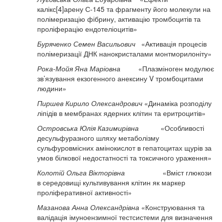
калікс[4]арену С-145 та фрагменту його молекули на
полімеризацію фібрину, активацію тромбоцитів та
проліферацію ендотеліоцитів»
Буряченко Семен Васильович
«Активація процесів
полімеризації ДНК нанокристалами монтморилоніту»
Рока-Мойя Яна Маріовна
«Плазміноген модулює
зв’язування екзогенного анексину V тромбоцитами
людини»
Пиршев Кирило Олександрович
«Динаміка розподілу
ліпідів в мембранах ядерних клітин та еритроцитів»
Островська Юлія Казимирівна
«Особливості
десульфуразного шляху метаболізму
сульфуровмісних амінокислот в гепатоцитах щурів за
умов білкової недостатності та токсичного ураження»
Колотій Ольга Вікторівна
«Вміст глюкози
в середовищі культивування клітин як маркер
проліферативної активності»
Мазанова Анна Олександрівна
«Конструювання та
валідація імуноензимної тест­системи для визначення