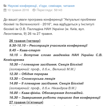
Наукові конференції, з'їзди, семінари, читання
10 травня 2016
Перегляди: 56143
До вашої уваги програма конференції "Актуальні проблеми
біохімії та біотехнології - 2016", яка відбудеться у Інституті
біохімії ім О.В. Палладіна НАН України (м. Київ, вул.
Леонтовича, 9) 26 та 27 травня.
26 травня (четвер)
9.30-10.10 – Реєстрація учасників конференції
9.45 – Кава-старт
10.15 – Вступне слово академіка НАН України С.В.
Комісаренка
10.30 – І пленарне засідання. Секція Біохімії
(головуючий: проф., д.б.н., Великий М.М.)
12.30 – Обідня перерва
13.30 – Спонсорська лекція
14.00 – ІІ пленарне засідання. Секція Біохімії
(головуючий: проф., д.б.н. Нікандров В.М.)
16.00 – Кава-фініш. Обговорення доповідей.
16.30 – Завершення роботи першого дня конференції
27 травня (п’ятниця)