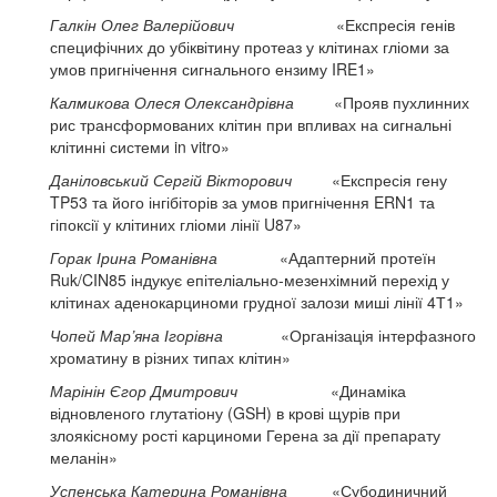
Галкін Олег Валерійович
«Експресія генів
специфічних до убіквітину протеаз у клітинах гліоми за
умов пригнічення сигнального ензиму IRE1»
Калмикова Олеся Олександрівна
«Прояв пухлинних
рис трансформованих клітин при впливах на сигнальні
клітинні системи in vitro»
Даніловський Сергій Вікторович
«Експресія гену
TP53 та його інгібіторів за умов пригнічення ERN1 та
гіпоксії у клітиних гліоми лінії U87»
Горак Ірина Романівна
«Адаптерний протеїн
Ruk/CIN85 індукує епітеліально-мезенхімний перехід у
клітинах аденокарциноми грудної залози миші лінії 4Т1»
Чопей Мар’яна Ігорівна
«Організація інтерфазного
хроматину в різних типах клітин»
Марінін Єгор Дмитрович
«Динаміка
відновленого глутатіону (GSH) в крові щурів при
злоякісному рості карциноми Герена за дії препарату
меланін»
Успенська Катерина Романівна
«Субодиничний