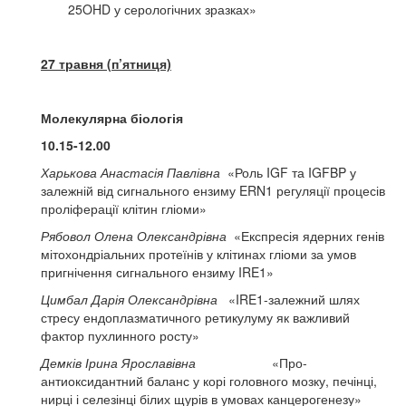
25OHD у серологічних зразках»
27 травня (п’ятниця)
Молекулярна біологія
10.15-12.00
Харькова Анастасія Павлівна
«Роль IGF та IGFBP у
залежній від сигнального ензиму ERN1 регуляції процесів
проліферації клітин гліоми»
Рябовол Олена Олександрівна
«Експресія ядерних генів
мітохондріальних протеїнів у клітинах гліоми за умов
пригнічення сигнального ензиму IRE1»
Цимбал Дарія Олександрівна
«IRE1-залежний шлях
стресу ендоплазматичного ретикулуму як важливий
фактор пухлинного росту»
Демків Ірина Ярославівна
«Про-
антиоксидантний баланс у корі головного мозку, печінці,
нирці і селезінці білих щурів в умовах канцерогенезу»