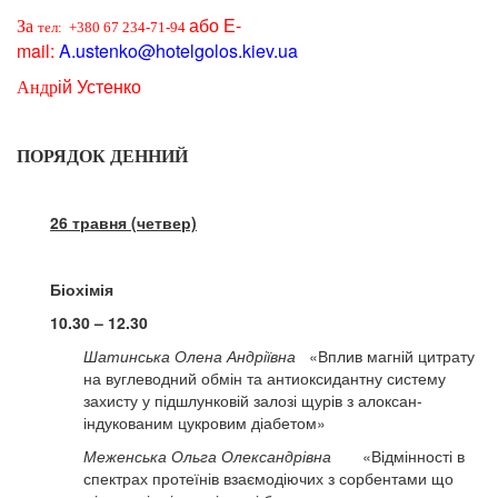
або
Е-
За
тел: +380 67 234-71-94
mail:
A.ustenko@hotelgolos.kiev.ua
ій Устенко
Андр
ПОРЯДОК ДЕННИЙ
26 травня (четвер)
Біохімія
10.30 – 12.30
Шатинська Олена Андріївна
«Вплив магній цитрату
на вуглеводний обмін та антиоксидантну систему
захисту у підшлунковій залозі щурів з алоксан-
індукованим цукровим діабетом»
Меженська Ольга Олександрівна
«Відмінності в
спектрах протеїнів взаємодіючих з сорбентами що