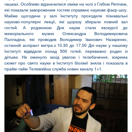
чашках. Особливо відзначилися хіміки на чолі з Глібом Репічем,
які показали завороженим гостям справжнє наукове фаєр-шоу.
Майже щогодини у залі Інституту проходили пізнавальні
науково-популярні лекції, які щоразу збирали повний зал
гостей. А родзинкою Дня науки стали екскурсії до
меморіального музею Олександра Володимировича
Палладіна, які проводив Володимир Іванович Назаренко,
останній аспірант метра.з 10.30 до 17.00 Дні науки у нашому
Інституті відвідали понад 500 готей, переважно родин із
діітьми. Не оминуло захід увагою і телебачення, зокрема
сюжет про свято науки в Інституті біохімії зняла і показала в
прайм-тайм Телевізійна служба новин каналу 1+1.