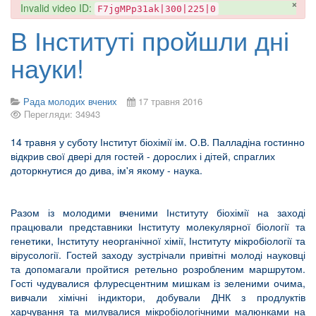
×
danger
Invalid video ID:
F7jgMPp31ak|300|225|0
В Інституті пройшли дні
науки!
Рада молодих вчених
17 травня 2016
Перегляди: 34943
14 травня у суботу Інститут біохімії ім. О.В. Палладіна гостинно
відкрив свої двері для гостей - дорослих і дітей, спраглих
доторкнутися до дива, ім'я якому - наука.
Разом із молодими вченими Інституту біохімії на заході
працювали представники Інституту молекулярної біології та
генетики, Інституту неорганічної хімії, Інституту мікробіології та
вірусології. Гостей заходу зустрічали привітні молоді науковці
та допомагали пройтися ретельно розробленим маршрутом.
Гості чудувалися флуресцентним мишкам із зеленими очима,
вивчали хімічні індиктори, добували ДНК з продлуктів
харчування та милувалися мікробіологічними малюнками на