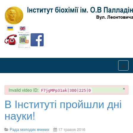
Оберіть свою мову
×
danger
Invalid video ID:
F7jgMPp31ak|300|225|0
В Інституті пройшли дні
науки!
Рада молодих вчених
17 травня 2016