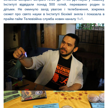
Інституті відвідали понад 500 готей, переважно родин із
діітьми. Не оминуло захід увагою і телебачення, зокрема
сюжет про свято науки в Інституті біохімії зняла і показала в
прайм-тайм Телевізійна служба новин каналу 1+1.