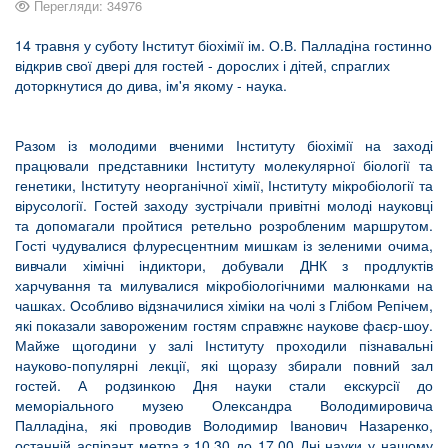
Перегляди: 34976
14 травня у суботу Інститут біохімії ім. О.В. Палладіна гостинно
відкрив свої двері для гостей - дорослих і дітей, спраглих
доторкнутися до дива, ім'я якому - наука.
Разом із молодими вченими Інституту біохімії на заході
працювали представники Інституту молекулярної біології та
генетики, Інституту неорганічної хімії, Інституту мікробіології та
вірусології. Гостей заходу зустрічали привітні молоді науковці
та допомагали пройтися ретельно розробленим маршрутом.
Гості чудувалися флуресцентним мишкам із зеленими очима,
вивчали хімічні індиктори, добували ДНК з продлуктів
харчування та милувалися мікробіологічними малюнками на
чашках. Особливо відзначилися хіміки на чолі з Глібом Репічем,
які показали завороженим гостям справжнє наукове фаєр-шоу.
Майже щогодини у залі Інституту проходили пізнавальні
науково-популярні лекції, які щоразу збирали повний зал
гостей. А родзинкою Дня науки стали екскурсії до
меморіального музею Олександра Володимировича
Палладіна, які проводив Володимир Іванович Назаренко,
останній аспірант метра.з 10.30 до 17.00 Дні науки у нашому