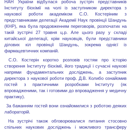
НАН України відбулася робоча зустріч представників
Інституту біохімії на чолі із заступником директора з
наукової роботи академіком С.О. Костеріним з
представниками делегації Академії Наук провінції Шандунь
(КНР), яка була продовженням переговорів, розпочатих на
такій зустрічі 27 травня ц.р. Але цього разу у складі
китайської делегації, крім науковців, були представники
ділових кіл провінції Шандунь, зокрема однієї із
фармацевтичних компаній.
С.О. Костерін коротко розповів гостям про історію
створення Інституту біохімії, його традиції і сучасні наукові
напрями фундаментальних досліджень, а заступник
директора з наукової роботи проф. Д.В. Колибо ознайомив
гостей з практичними розробками Інституту (як
впровадженими, так і готовими до впровадження у медичну
практику).
За бажанням гостей вони ознайомилися з роботою деяких
лабораторій.
На зустрічі також обговорювалися питання стосовно
спільних наукових досліджень і можливого трансферу