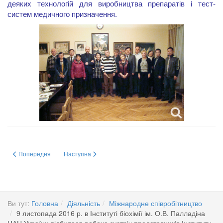
деяких технологій для виробництва препаратів і тест-
систем медичного призначення.
Попередня стаття: МІЖНАРОДНЕ СПІВРОБІТНИЦТВО
Наступна стаття: 04.11. 2016 р. відбулася зустріч співр
Попередня
Наступна
Ви тут:
Головна
Діяльність
Міжнародне співробітництво
9 листопада 2016 р. в Інституті біохімії ім. О.В. Палладіна
НАН України відбулася робоча зустріч представників Інституту