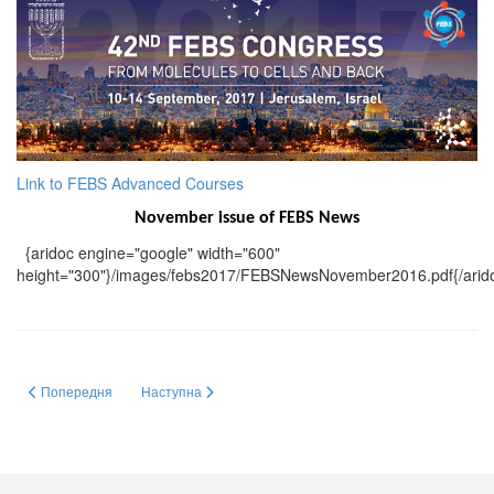
Link to FEBS Advanced Courses
November issue of FEBS News
{aridoc engine="google" width="600"
height="300"}/images/febs2017/FEBSNewsNovember2016.pdf{/arid
Попередня стаття: За особливі досягнення у розбудові столиці України
Наступна стаття: Нагородження переможців ІІ (міського) 
Попередня
Наступна