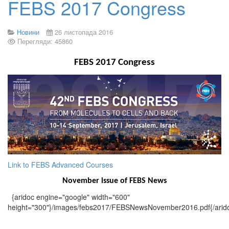
FEBS 2017 Congress
Новини
26 листопада 2016
Перегляди: 45860
FEBS 2017 Congress
Link to FEBS Advanced Courses
November issue of FEBS News
{aridoc engine="google" width="600"
height="300"}/images/febs2017/FEBSNewsNovember2016.pdf{/arid