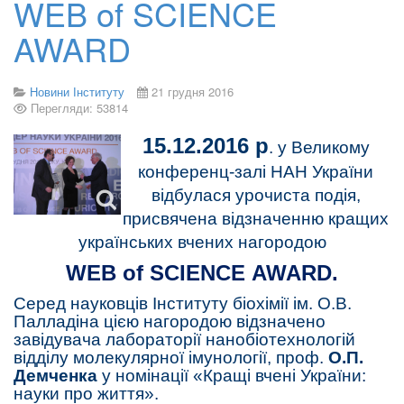
WEB of SCIENCE
AWARD
Новини Інституту
21 грудня 2016
Перегляди: 53814
15.12.2016 р
. у Великому
конференц-залі НАН України
відбулася урочиста подія,
присвячена відзначенню кращих
українських вчених нагородою
WEB
of
SCIENCE
AWARD
.
Серед науковців Інституту біохімії ім. О.В.
Палладіна цією нагородою відзначено
завідувача лабораторії нанобіотехнологій
відділу молекулярної імунології, проф.
О.П.
Демченка
у номінації «Кращі вчені України:
науки про життя».