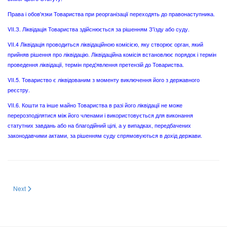
Права і обов'язки Товариства при реорганізації переходять до правонаступника.
VІІ.З. Ліквідація Товариства здійснюється за рішенням З'їзду або суду.
VІІ.4 Ліквідація проводиться ліквідаційною комісією, яку створює орган, який
прийняв рішення про ліквідацію. Ліквідаційна комісія встановлює порядок і термін
проведення ліквідації, термін пред'явлення претензій до Товариства.
VII.5. Товариство є ліквідованим з моменту виключення його з державного
реєстру.
VІІ.6. Кошти та інше майно Товариства в разі його ліквідації не може
перерозподілятися між його членами і використовується для виконання
статутних завдань або на благодійний цілі, а у випадках, передбачених
законодавчими актами, за рішенням суду спрямовуються в дохід держави.
Next article: About Ukrainian Biochemical Society
Next