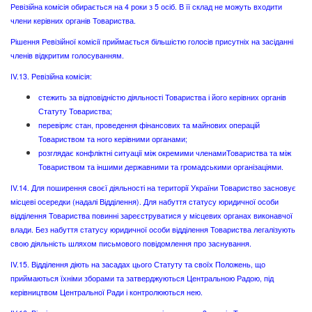
Ревізійна комісія обирається на 4 роки з 5 осіб. В її склад не можуть входити
члени керівних органів Товариства.
Рішення Ревізійної комісії приймається більшістю голосів присутніх на засіданні
членів відкритим голосуванням.
IV.13. Ревізійна комісія:
стежить за відповідністю діяльності Товариства і його керівних органів
Статуту Товариства;
перевіряє стан, проведення фінансових та майнових операцій
Товариством та ного керівними органами;
розглядає конфліктні ситуації між окремими членамиТовариства та між
Товариством та іншими державними та громадськими організаціями.
IV.14. Для поширення своєї діяльності на території України Товариство засновує
місцеві осередки (надалі Відділення). Для набуття статусу юридичної особи
відділення Товариства повинні зареєструватися у місцевих органах виконавчої
влади. Без набуття статусу юридичної особи відділення Товариства легалізують
свою діяльність шляхом письмового повідомлення про заснування.
IV.15. Відділення діють на засадах цього Статуту та своїх Положень, що
приймаються їхніми зборами та затверджуються Центральною Радою, під
керівництвом Центральної Ради і контролюються нею.