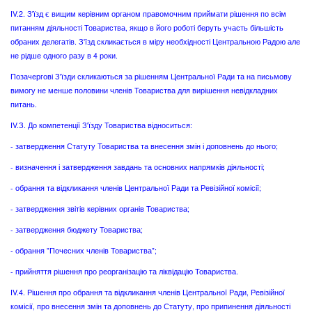
IV.2. З'їзд є вищим керівним органом правомочним приймати рішення по всім
питанням діяльності Товариства, якщо в його роботі беруть участь більшість
обраних делегатів. З'їзд скликається в міру необхідності Центральною Радою але
не рідше одного разу в 4 роки.
Позачергові З'їзди скликаються за рішенням Центральної Ради та на письмову
вимогу не менше половини членів Товариства для вирішення невідкладних
питань.
IV.З. До компетенції З'їзду Товариства відноситься:
- затвердження Статуту Товариства та внесення змін і доповнень до нього;
- визначення і затвердження завдань та основних напрямків діяльності;
- обрання та відкликання членів Центральної Ради та Ревізійної комісії;
- затвердження звітів керівних органів Товариства;
- затвердження бюджету Товариства;
- обрання "Почесних членів Товариства";
- прийняття рішення про реорганізацію та ліквідацію Товариства.
IV.4. Рішення про обрання та відкликання членів Центральної Ради, Ревізійної
комісії, про внесення змін та доповнень до Статуту, про припинення діяльності