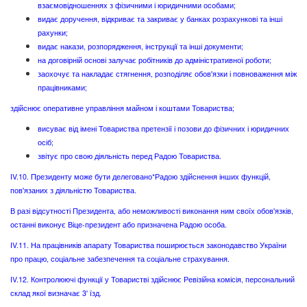
взаємовідношеннях з фізичними і юридичними особами;
видає доручення, відкриває та закриває у банках розрахункові та інші
рахунки;
видає накази, розпорядження, інструкції та інші документи;
на договірній основі залучає робітників до адміністративної роботи;
заохочує та накладає стягнення, розподіляє обов'язки і повноваження між
працівниками;
здійснює оперативне управління майном і коштами Товариства;
висуває від імені Товариства претензії і позови до фізичних і юридичних
осіб;
звітує про свою діяльність перед Радою Товариства.
IV.10. Президенту може бути делеговано*Радою здійснення інших функцій,
пов'язаних з діяльністю Товариства.
В разі відсутності Президента, або неможливості виконання ним своїх обов'язків,
останні виконує Віце-президент або призначена Радою особа.
IV.11. На працівників апарату Товариства поширюється законодавство України
про працю, соціальне забезпечення та соціальне страхування.
IV.12. Контролюючі функції у Товаристві здійснює Ревізійна комісія, персональний
склад якої визначає 3' їзд.