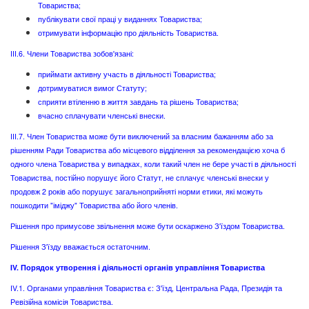
Товариства;
публікувати свої праці у виданнях Товариства;
отримувати інформацію про діяльність Товариства.
III.6. Члени Товариства зобов'язані:
приймати активну участь в діяльності Товариства;
дотримуватися вимог Статуту;
сприяти втіленню в життя завдань та рішень Товариства;
вчасно сплачувати членські внески.
III.7. Член Товариства може бути виключений за власним бажанням або за
рішенням Ради Товариства або місцевого відділення за рекомендацією хоча б
одного члена Товариства у випадках, коли такий член не бере участі в діяльності
Товариства, постійно порушує його Статут, не сплачує членські внески у
продовж 2 років або порушує загальноприйняті норми етики, які можуть
пошкодити "іміджу" Товариства або його членів.
Рішення про примусове звільнення може бути оскаржено З'їздом Товариства.
Рішення З'їзду вважається остаточним.
IV. Порядок утворення і діяльності органів управління Товариства
IV.1. Органами управління Товариства є: З'їзд, Центральна Рада, Президія та
Ревізійна комісія Товариства.