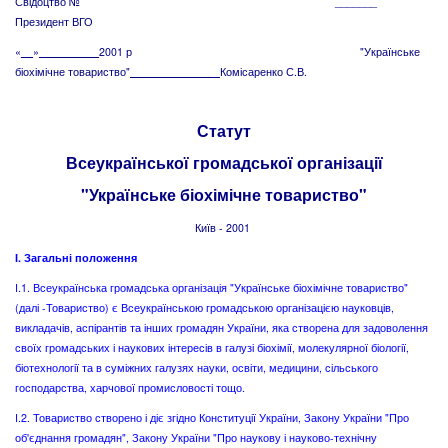
Свідоцтво № _______
Президент ВГО
«
__
»
__________
2001 р "Українське
біохімічне товариство"
Комісаренко С.В.
Статут
Всеукраїнської громадської організації
"Українське біохімічне товариство"
Київ - 2001
І. Загальні положення
I.1. Всеукраїнська громадська організація "Українське біохімічне товариство"
(далі -Товариство) є Всеукраїнською громадською організацією науковців,
викладачів, аспірантів та інших громадян України, яка створена для задоволення
своїх громадських і наукових інтересів в галузі біохімії, молекулярної біології,
біотехнології та в суміжних галузях науки, освіти, медицини, сільського
господарства, харчової промисловості тощо.
I.2. Товариство створено і діє згідно Конституції України, Закону України "Про
об'єднання громадян", Закону України "Про наукову і науково-технічну