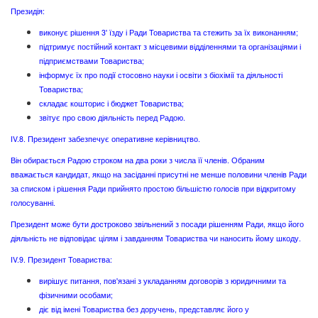
Президія:
виконує рішення 3' їзду і Ради Товариства та стежить за їх виконанням;
підтримує постійний контакт з місцевими відділеннями та організаціями і
підприємствами Товариства;
інформує їх про події стосовно науки і освіти з біохімії та діяльності
Товариства;
складає кошторис і бюджет Товариства;
звітує про свою діяльність перед Радою.
IV.8. Президент забезпечує оперативне керівництво.
Він обирається Радою строком на два роки з числа її членів. Обраним
вважається кандидат, якщо на засіданні присутні не менше половини членів Ради
за списком і рішення Ради прийнято простою більшістю голосів при відкритому
голосуванні.
Президент може бути достроково звільнений з посади рішенням Ради, якщо його
діяльність не відповідає цілям і завданням Товариства чи наносить йому шкоду.
IV.9. Президент Товариства:
вирішує питання, пов'язані з укладанням договорів з юридичними та
фізичними особами;
діє від імені Товариства без доручень, представляє його у