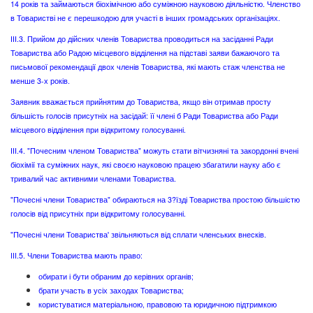
14 років та займаються біохімічною або суміжною науковою діяльністю. Членство
в Товаристві не є перешкодою для участі в інших громадських організаціях.
ІІІ.3. Прийом до дійсних членів Товариства проводиться на засіданні Ради
Товариства або Радою місцевого відділення на підставі заяви бажаючого та
письмової рекомендації двох членів Товариства, які мають стаж членства не
менше 3-х років.
Заявник вважається прийнятим до Товариства, якщо він отримав просту
більшість голосів присутніх на засідай: її члені б Ради Товариства або Ради
місцевого відділення при відкритому голосуванні.
ІІІ.4. "Почесним членом Товариства" можуть стати вітчизняні та закордонні вчені
біохімії та суміжних наук, які своєю науковою працею збагатили науку або є
тривалий час активними членами Товариства.
"Почесні члени Товариства" обираються на 3?їзді Товариства простою більшістю
голосів від присутніх при відкритому голосуванні.
"Почесні члени Товариства' звільняються від сплати членських внесків.
III.5. Члени Товариства мають право:
обирати і бути обраним до керівних органів;
брати участь в усіх заходах Товариства;
користуватися матеріальною, правовою та юридичною підтримкою