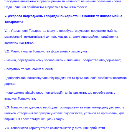
Засідання вважаються правомірними за наявності не менше половини членів
Ради. Рішення приймається простою більшістю голосів.
V. Джерела надходжень і порядок використання коштів та іншого майна
Товариства
V.1. У власності Товариства можуть перебувати рухоме і нерухоме майно,
матеріальні і нематеріальні активи, кошти, а також інше майно, придбане на
законних підставах.
V.2. Майно і кошти Товариства формуються за рахунок:
- майна, переданого йому засновниками, членами Товариства або держазою;
- вступних та членських внесків;
- добровільних пожертвувань від юридичних та фізичних осіб Україні та іноземних
держав;
- надходжень від діяльності організацій та підприємств, що перебувають у
власнос Товариства:
V.3. Товариство здійснює необхідну господарську та іншу комерційну діяльність
шляхом створення госпрозрахункових підприємств, установ та організацій, для
вирішення своїх статутних цілей і задач.
V.4. Товариство користується самостійністю у питаннях прийняття