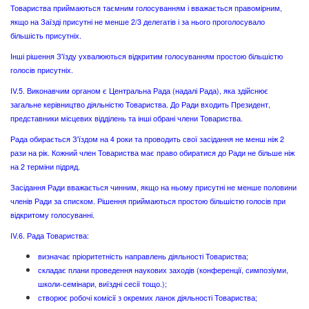
Товариства приймаються таємним голосуванням і вважається правомірним,
якщо на Заїзді присутні не менше 2/3 делегатів і за нього проголосувало
більшість присутніх.
Інші рішення З'їзду ухвалюються відкритим голосуванням простою більшістю
голосів присутніх.
IV.5. Виконавчим органом є Центральна Рада (надалі Рада), яка здійснює
загальне керівництво діяльністю Товариства. До Ради входить Президент,
представники місцевих відділень та інші обрані члени Товариства.
Рада обирається З'їздом на 4 роки та проводить свої засідання не менш ніж 2
рази на рік. Кожний член Товариства має право обиратися до Ради не більше ніж
на 2 терміни підряд.
Засідання Ради вважається чинним, якщо на ньому присутні не менше половини
членів Ради за списком. Рішення приймаються простою більшістю голосів при
відкритому голосуванні.
IV.6. Рада Товариства:
визначає пріоритетність направлень діяльності Товариства;
складає плани проведення наукових заходів (конференції, симпозіуми,
школи-семінари, виїздні сесії тощо.);
створює робочі комісії з окремих ланок діяльності Товариства;