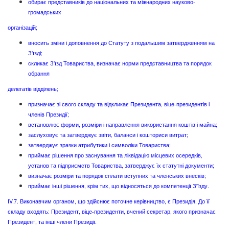
обирає представників до національних та міжнародних науково-
громадських
організацій;
вносить зміни і доповнення до Статуту з подальшим затвердженням на
З'їзді;
скликає З'їзд Товариства, визначає норми представництва та порядок
обрання
делегатів відділень;
призначає зі свого складу та відкликає Президента, віце-президентів і
членів Президії;
встановлює форми, розміри і направлення використання коштів і майна;
заслуховує та затверджує звіти, баланси і кошториси витрат;
затверджує зразки атрибутики і символіки Товариства;
приймає рішення про заснування та ліквідацію місцевих осередків,
установ та підприємств Товариства, затверджує їх статутні документи;
визначає розміри та порядок сплати вступних та членських внесків;
приймає інші рішення, крім тих, що відносяться до компетенції З'їзду.
IV.7. Виконавчим органом, що здійснює поточне керівництво, є Президія. До її
складу входять: Президент, віце-президенти, вчений секретар, якого призначає
Президент, та інші члени Президії.