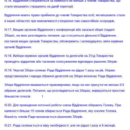
IV.16. Відділення створюються за наявності не менше 3 членів Товариства, що
стало мешкають і працюють на даній території.
Відділення мають право приймати до членів Товариства осіб, які мешкають стало
в інших областях при неможливості створення там самостійних осередків.
IV.17. Вищим органом Відділення є конференція або загальні збори (падалі
Збори), на яких розглядають питання, що стосуються діяльності Відділення,
постанов вищих органів Товариства, обговорюють і затверджують звіти керівних
органів Відділення.
IV.18. Вибори керівних органів Відділення та делегатів на З'їзд Товариства
проводять відкритим або таємним голосуванням відповідно рішенню Зборів.
IV.19. Чергові Збори скликає Рада Відділення не рідше 1 разу на рік. Норми
представництва і нарада обрання делегатів на Збори визначає Рада Відділення.
Збори Відділення вважаються правомірними, якщо на них присутні не менше 2/3
обраних делегатів. Питання, що розглядаються на Зборах, вирішуються простою
більшістю голосів. 1
IV.20. Для проведення поточної роботи члени Відділення обирають Голову. При
наявності більше 15 членів обирається Рада Відділення, яку очолює Голова.
Кількість членів Ради визначається рішенням Зборів.
IV.21. Рада скликається в міру необхідності, але не рідше І разу в 6 місяців.