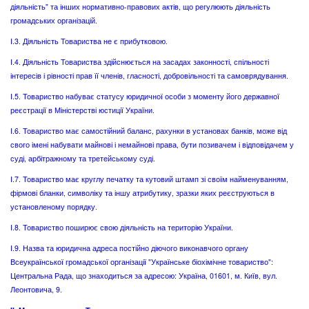
діяльність" та інших нормативно-правових актів, що регулюють діяльність
громадських організацій.
I.3. Діяльність Товариства не є прибутковою.
I.4. Діяльність Товариства здійснюється на засадах законності, спільності
інтересів і рівності прав її членів, гласності, добровільності та самоврядування.
I.5. Товариство набуває статусу юридичної особи з моменту його державної
реєстрації в Міністерстві юстиції України.
I.6. Товариство має самостійний баланс, рахунки в установах банків, може від
свого імені набувати майнові і немайнові права, бути позивачем і відповідачем у
суді, арбітражному та третейському суді.
I.7. Товариство має круглу печатку та кутовий штамп зі своїм найменуванням,
фірмові бланки, символіку та іншу атрибутику, зразки яких реєструються в
установленому порядку.
I.8. Товариство поширює свою діяльність на територію України.
I.9. Назва та юридична адреса постійно діючого виконавчого органу
Всеукраїнської громадської організації "Українське біохімічне товариство":
Центральна Рада, що знаходиться за адресою: Україна, 01601, м. Київ, вул.
Леонтовича, 9.