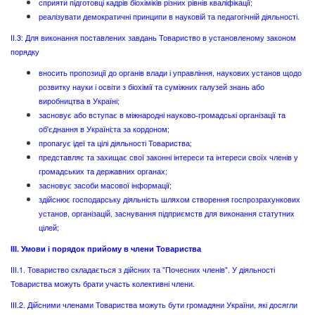
сприяти підготовці кадрів біохіміків різних рівнів кваліфікації;
реалізувати демократичні принципи в науковій та педагогічній діяльності.
II.3: Для виконання поставлених завдань Товариство в установленому законом
порядку
вносить пропозиції до органів влади і управління, наукових установ щодо
розвитку науки і освіти з біохімії та суміжних галузей знань або
виробництва в Україні;
засновує або вступає в міжнародні науково-громадські організації та
об'єднання в Україні;та за кордоном;
пропагує ідеї та цілі діяльності Товариства;
представляє та захищає свої законні інтереси та інтереси своїх членів у
громадських та державних органах;
засновує засоби масової інформації;
здійснює господарську діяльність шляхом створення госпрозрахункових
установ, організацій, заснування підприємств для виконання статутних
цілей;
ІІІ. Умови і порядок прийому в члени Товариства
ІІІ.1. Товариство складається з дійсних та "Почесних членів". У діяльності
Товариства можуть брати участь колективні члени.
ІІІ.2. Дійсними членами Товариства можуть бути громадяни України, які досягли