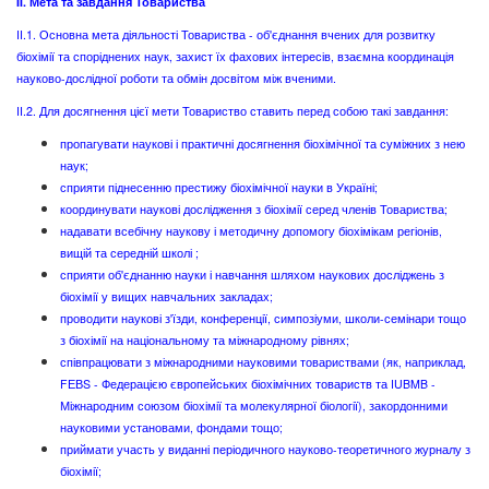
II. Мета та завдання Товариства
II.1. Основна мета діяльності Товариства - об'єднання вчених для розвитку
біохімії та споріднених наук, захист їх фахових інтересів, взаємна координація
науково-дослідної роботи та обмін досвітом між вченими.
II.2. Для досягнення цієї мети Товариство ставить перед собою такі завдання:
пропагувати наукові і практичні досягнення біохімічної та суміжних з нею
наук;
сприяти піднесенню престижу біохімічної науки в Україні;
координувати наукові дослідження з біохімії серед членів Товариства;
надавати всебічну наукову і методичну допомогу біохімікам регіонів,
вищій та середній школі ;
сприяти об'єднанню науки і навчання шляхом наукових досліджень з
біохімії у вищих навчальних закладах;
проводити наукові з'їзди, конференції, симпозіуми, школи-семінари тощо
з біохімії на національному та міжнародному рівнях;
співпрацювати з міжнародними науковими товариствами (як, наприклад,
FЕВS - Федерацією європейських біохімічних товариств та IUBMB -
Міжнародним союзом біохімії та молекулярної біології), закордонними
науковими установами, фондами тощо;
приймати участь у виданні періодичного науково-теоретичного журналу з
біохімії;