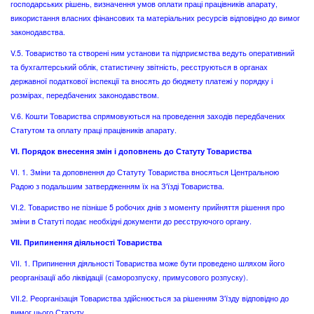
господарських рішень, визначення умов оплати праці працівників апарату,
використання власних фінансових та матеріальних ресурсів відповідно до вимог
законодавства.
V.5. Товариство та створені ним установи та підприємства ведуть оперативний
та бухгалтерський облік, статистичну звітність, реєструються в органах
державної податкової інспекції та вносять до бюджету платежі у порядку і
розмірах, передбачених законодавством.
V.6. Кошти Товариства спрямовуються на проведення заходів передбачених
Статутом та оплату праці працівників апарату.
VI. Порядок внесення змін і доповнень до Статуту Товариства
VI. 1. Зміни та доповнення до Статуту Товариства вносяться Центральною
Радою з подальшим затвердженням їх на З'їзді Товариства.
VI.2. Товариство не пізніше 5 робочих днів з моменту прийняття рішення про
зміни в Статуті подає необхідні документи до реєструючого органу.
VII. Припинення діяльності Товариства
VII. 1. Припинення діяльності Товариства може бути проведено шляхом його
реорганізації або ліквідації (саморозпуску, примусового розпуску).
VII.2. Реорганізація Товариства здійснюється за рішенням З'їзду відповідно до
вимог цього Статуту.