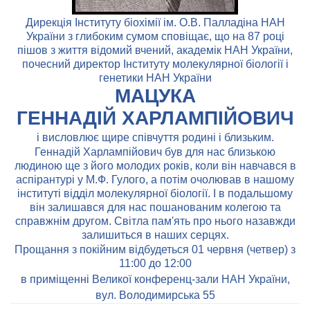
Дирекція Інституту біохімії ім. О.В. Палладіна НАН
України з глибоким сумом сповіщає, що на 87 році
пішов з життя відомий вчений, академік НАН України,
почесний директор Інституту молекулярної біології і
генетики НАН України
МАЦУКА
ГЕННАДІЙ ХАРЛАМПІЙОВИЧ
і висловлює щире співчуття родині і близьким.
Геннадій Харлампійович був для нас близькою
людиною ще з його молодих років, коли він навчався в
аспірантурі у М.Ф. Гулого, а потім очолював в нашому
інституті відділ молекулярної біології. І в подальшому
він залишався для нас пошанованим колегою та
справжнім другом. Світла пам'ять про нього назавжди
залишиться в наших серцях.
Прощання з покійним відбудеться 01 червня (четвер) з
11:00 до 12:00
в
приміщенні Великої конференц-зали НАН України,
вул. Володимирська 55