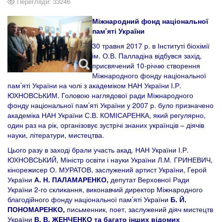
Перегляди: 33246
Міжнародний фонд національної
пам
’
яті України
30 травня 2017 р. в Інституті біохімії
ім. О.В. Палладіна відбувся захід,
присвячений 10-річчю створення
Міжнародного фонду національної
пам’яті України на чолі з академіком НАН України І.Р.
ЮХНОВСЬКИМ. Головою наглядової ради Міжнародного
фонду національної пам’яті України у 2007 р. було призначено
академіка НАН України С.В. КОМІСАРЕНКА, який регулярно,
один раз на рік, організовує зустрічі знаних українців – діячів
науки, літератури, мистецтва.
Цього разу в заході брали участь акад. НАН України І.Р.
ЮХНОВСЬКИЙ, Міністр освіти і науки України Л.М. ГРИНЕВИЧ,
кінорежисер О. МУРАТОВ, заслужений артист України, Герой
України
А. Н. ПАЛАМАРЕНКО,
депутат Верховної Ради
України 2-го скликання, виконавчий директор Міжнародного
благодійного фонду національної пам’яті України
Б. Й.
ПОНОМАРЕНКО
,
письменник, поет, заслужений діяч мистецтв
України
В. В. ЖЕНЧЕНКО та багато інших відомих