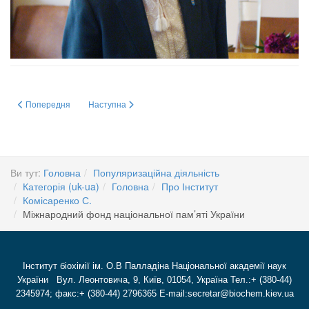
Попередня стаття: Золоті руки Країни
Наступна стаття: ДИПЛОМ лауреата Премії Кабінету Мін
Попередня
Наступна
Ви тут:
Головна
Популяризаційна діяльність
Категорія (uk-ua)
Головна
Про Інститут
Комісаренко С.
Міжнародний фонд національної пам’яті України
Інститут біохімії ім. О.В Палладіна Національної академії наук
України Вул. Леонтовича, 9, Київ, 01054, Україна Тел.:+ (380-44)
2345974; факс:+ (380-44) 2796365 E-mail:secretar@biochem.kiev.ua