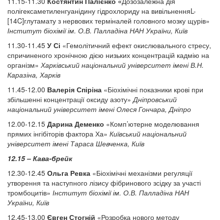
11.15-11.30
Костянтин Палієнко «
Дозозалежна дія
полігексаметиленгуанідину гідрохлориду на вивільненняL-
[14C]глутамату з нервових терміналей головного мозку щурів»
Інститут біохімії ім. О.В. Палладіна НАН України, Київ
11.30-11.45
У Сі
«Гемолітичний ефект окислювального стресу,
спричиненого хронічною дією низьких концентрацій кадмію на
організм»
Харківський національний університет імені В.Н.
Каразіна, Харків
11.45-12.00
Валерія Спіріна
«Біохімічні показники крові при
збільшенні концентрації оксиду азоту»
Дніпровський
національний університет імені Олеся Гончара, Дніпро
12.00-12.15
Дарина Деменко
«Комп’ютерне моделювання
прямих інгібіторів фактора Ха»
Київський національний
університет імені Тараса Шевченка, Київ
12.15 – Кава-брейк
12.30-12.45
Ольга Ревка
«Біохімічні механізми регуляції
утворення та наступного лізису фібринового зсідку за участі
тромбоцитів»
Інститут біохімії ім. О.В. Палладіна НАН
України, Київ
12.45-13.00
Євген Стогній
«Розробка нового методу