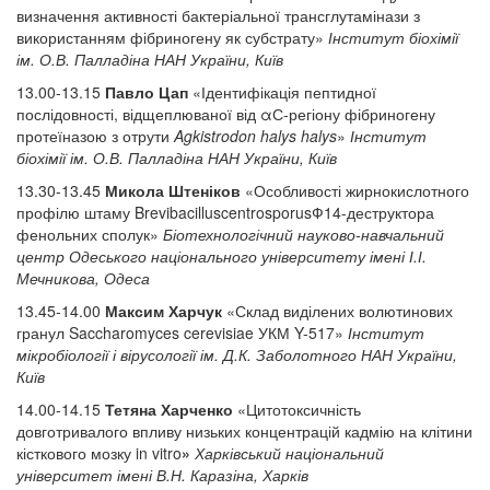
визначення активності бактеріальної трансглутамінази з
використанням фібриногену як субстрату»
Інститут біохімії
ім. О.В. Палладіна НАН України, Київ
13.00-13.15
Павло Цап
«Ідентифікація пептидної
послідовності, відщеплюваної від αС-регіону фібриногену
протеїназою з отрути
Agkistrodon halys halys
»
Інститут
біохімії ім. О.В. Палладіна НАН України, Київ
13.30-13.45
Микола Штеніков
«Особливості жирнокислотного
профілю штаму BrevibacilluscentrosporusФ14-деструктора
фенольних сполук»
Біотехнологічний науково-навчальний
центр Одеського національного університету імені І.І.
Мечникова, Одеса
13.45-14.00
Максим Харчук
«Склад виділених волютинових
гранул Saccharomyces cerevisiae УКМ Y-517»
Інститут
мікробіології і вірусології ім. Д.К. Заболотного НАН України,
Київ
14.00-14.15
Тетяна Харченко
«Цитотоксичність
довготривалого впливу низьких концентрацій кадмію на клітини
кісткового мозку in vitro
»
Харківський національний
університет імені В.Н. Каразіна, Харків