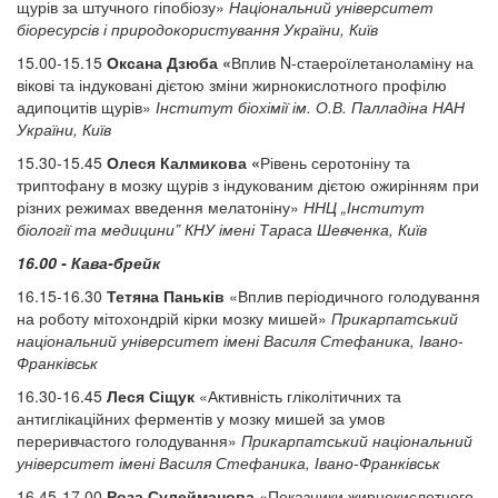
щурів за штучного гіпобіозу»
Національний університет
біоресурсів і природокористування України, Київ
15.00-15.15
Оксана Дзюба «
Вплив N-стаероїлетаноламіну на
вікові та індуковані дієтою зміни жирнокислотного профілю
адипоцитів щурів»
Інститут біохімії ім. О.В. Палладіна НАН
України, Київ
15.30-15.45
Олеся Калмикова «
Рівень серотоніну та
триптофану в мозку щурів з індукованим дієтою ожирінням при
різних режимах введення мелатоніну»
ННЦ „Інститут
біології та медицини” КНУ імені Тараса Шевченка, Київ
16.00 - Кава-брейк
16.15-16.30
Тетяна Паньків
«Вплив періодичного голодування
на роботу мітохондрій кірки мозку мишей»
Прикарпатський
національний університет імені Василя Стефаника, Івано-
Франківськ
16.30-16.45
Леся Сіщук
«Активність гліколітичних та
антиглікаційних ферментів у мозку мишей за умов
переривчастого голодування»
Прикарпатський національний
університет імені Василя Стефаника, Івано-Франківськ
16.45-17.00
Роза Сулейманова
«Показники жирнокислотного