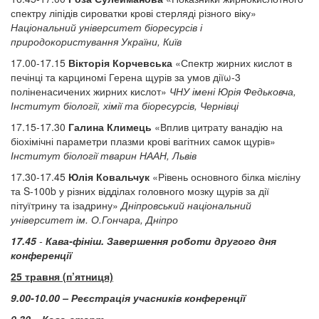
спектру ліпідів сироватки крові стерляді різного віку»
Національний університет біоресурсів і
природокористування України, Київ
17.00-17.15
Вікторія Корчевська
«Спектр жирних кислот в
печінці та карциномі Герена щурів за умов діїω-3
поліненасичених жирних кислот»
ЧНУ імені Юрія Федьковча,
Інститут біології, хімії та біоресурсів, Чернівці
17.15-17.30
Галина Климець
«Вплив цитрату ванадію на
біохімічні параметри плазми крові вагітних самок щурів»
Інститут біології тварин НААН, Львів
17.30-17.45
Юлія Ковальчук
«Рівень основного білка мієліну
та S-100b у різних відділах головного мозку щурів за дії
пітуїтрину та ізадрину»
Дніпровський національний
університет ім. О.Гончара, Дніпро
17.45
-
Кава-фініш. Завершення роботи другого дня
конференції
25 травня (п’ятниця)
9.00-10.00 – Реєстрація учасників конференції