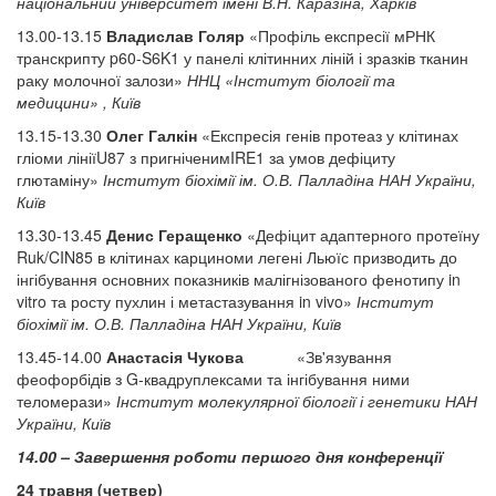
національний університет імені В.Н. Каразіна, Харків
13.00-13.15
Владислав
Голяр
«Профіль експресії мРНК
транскрипту p60-S6K1 у панелі клітинних ліній і зразків тканин
раку молочної залози»
ННЦ «Інститут біології та
медицини» , Київ
13.15-13.30
Олег Галкін
«Експресія генів протеаз у клітинах
гліоми лініїU87 з пригніченимIRE1 за умов дефіциту
глютаміну»
Інститут біохімії ім. О.В. Палладіна НАН України,
Київ
13.30-13.45
Денис Геращенко
«Дефіцит адаптерного протеїну
Ruk/CIN85 в клітинах карциноми легені Льюїс призводить до
інгібування основних показників малігнізованого фенотипу in
vitro та росту пухлин і метастазування in vivo»
Інститут
біохімії ім. О.В. Палладіна НАН України, Київ
13.45-14.00
Анастасія Чукова
«Зв'язування
феофорбідів з G-квадруплексами та інгібування ними
теломерази»
Інститут молекулярної біології і генетики НАН
України, Київ
14.00 – Завершення роботи першого дня конференції
24 травня (четвер)