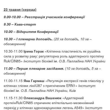
23 травня (середа)
9.00-10.00 – Реєстрація учасників конференції
9.30 – Кава-старт
10.00 – Відкриття Конференції
10.30 – І пленарна доповідь.
(20 хв доповідь, 10 хв –
обговорення)
10.30-11.00
Ірина Горак
«Клітинна пластичність як рушійна
сила у розвитку раку: регуляторна роль адаптерного протеїну
Ruk/CIN85»
Інститут біохімії ім. О.В. Палладіна НАН України
11.00 – Перше пленарне засідання.
(10 хв доповідь, 5 хв –
обговорення)
11.00-11.15
Яна Гармаш
«Регуляція експресії генів гліколізу у
клітинах гліоми лініїU87 з пригніченим ERN1»
Інститут
біохімії ім. О.В. Палладіна НАН України, Київ
11.15-11.30
Олександра Вашенюк
«Адаптерний
протеїнRuk/CIN85 спричиняє епітеліально-мезенхімний
перехід у клітинах аденокарциноми легень А549»
Інститут