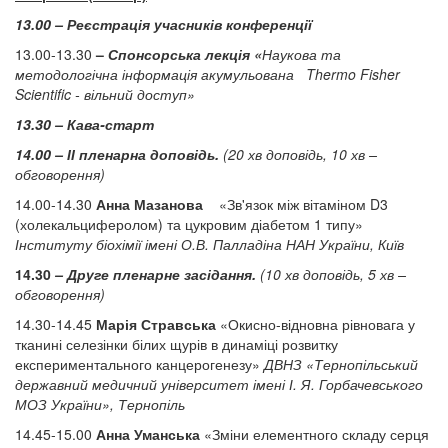
13.00 – Реєстрація учасників конференції
13.00-13.30
–
Спонсорська лекція «
Наукова та
методологічна інформація акумульована Thermo Fisher
Scientific - вільний доступ»
13.30 – Кава-старт
14.00 – ІІ пленарна доповідь.
(20 хв доповідь, 10 хв –
обговорення)
14.00-14.30
Анна Мазанова
«Зв'язок між вітаміном D3
(холекальциферолом) та цукровим діабетом 1 типу»
Інституту біохімії імені О.В. Палладіна НАН України, Київ
14.30
– Друге пленарне засідання.
(10 хв доповідь, 5 хв –
обговорення)
14.30-14.45
Марія Стравська
«Окисно-відновна рівновага у
тканині селезінки білих щурів в динаміці розвитку
експериментального канцерогенезу»
ДВНЗ «Тернопільський
державний медичний університет імені І. Я. Горбачевського
МОЗ України», Тернопіль
14.45-15.00
Анна Уманська
«Зміни елементного складу серця