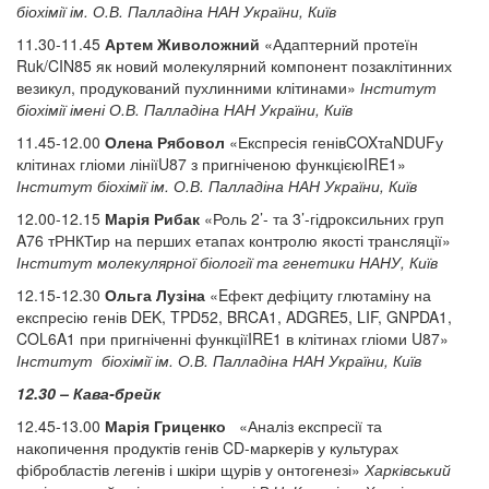
біохімії ім. О.В. Палладіна НАН України, Київ
11.30-11.45
Артем Живоложний
«Адаптерний протеїн
Ruk/CIN85 як новий молекулярний компонент позаклітинних
везикул, продукований пухлинними клітинами»
Інститут
біохімії імені О.В. Палладіна НАН України, Київ
11.45-12.00
Олена Рябовол
«Експресія генівCOXтаNDUFу
клітинах гліоми лініїU87 з пригніченою функцієюIRE1»
Інститут біохімії ім. О.В. Палладіна НАН України, Київ
12.00-12.15
Марія Рибак
«Роль 2’- та 3’-гідроксильних груп
A76 тРНКТир на перших етапах контролю якості трансляції»
Інститут молекулярної біології та генетики НАНУ, Київ
12.15-12.30
Ольга Лузіна
«Eфект дефіциту глютаміну на
експресію генів DEK, TPD52, BRCA1, ADGRE5, LIF, GNPDA1,
COL6A1 при пригніченні функціїIRE1 в клітинах гліоми U87»
Інститут біохімії ім. О.В. Палладіна НАН України, Київ
12.30 – Кава-брейк
12.45-13.00
Марія Гриценко
«Аналіз експресії та
накопичення продуктів генів CD-маркерів у культурах
фібробластів легенів і шкіри щурів у онтогенезі»
Харківський