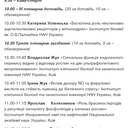
9.30 – Кава-старт
10.00 – ІІІ пленарна доповідь.
(20 хв доповідь, 10 хв –
обговорення)
10.00-10.30
Катерина Успенська
«Біологічна роль нікотинових
ацетилхолінових рецепторів у мітохондріях»
Інститут біохімії
ім. О.В.Палладіна НАН України
10.30 Третє пленарне засідання.
(10 хв доповідь, 5 хв –
обговорення)
10.30-10.45
Владислав Жук
«Сигнальна функція ендогенного
перекису водню у відповіді рослин на дію ультрафіолетового
випромінювання»
Інститут клітинної біології та генетичної
інженерії НАН України, Київ
10.45-11.00
Ірина Жук
«Вплив донору NO та ферулової
кислоти на стійкість пшениці до біотичного стресу»
Інститут
клітинної біології та генетичної інженерії НАН України, Київ
11.00-11.15
Ярослав Колесников
«Роль брасиностероїдів
у регуляції сигналінгу фосфоліпідів у клітинах рослин»
Інститут біоорганічної хімії та нафтохімії Національної
академії наук України, Київ