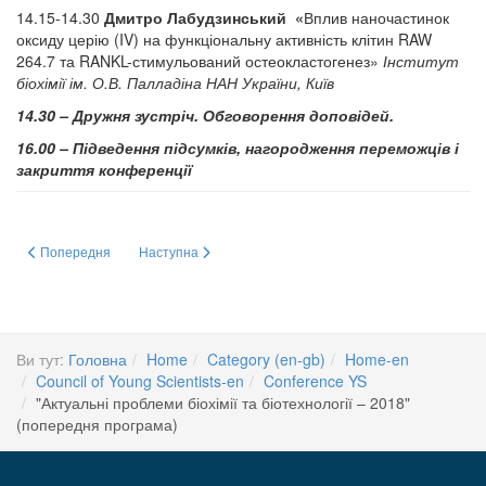
14.15-14.30
Дмитро Лабудзинський «
Вплив наночастинок
оксиду церію (IV) на функціональну активність клітин RAW
264.7 та RANKL-стимульований остеокластогенез»
Інститут
біохімії ім. О.В. Палладіна НАН України, Київ
14.30 – Дружня зустріч. Обговорення доповідей.
16.00 – Підведення підсумків, нагородження переможців і
закриття конференції
Попередня стаття: Підсумки Конференції "Актуальні проблеми біохімії та б
Наступна стаття: Про конкурс молодих учених - 2016
Попередня
Наступна
Ви тут:
Головна
Home
Category (en-gb)
Home-en
Council of Young Scientists-en
Conference YS
"Актуальні проблеми біохімії та біотехнології – 2018"
(попередня програма)