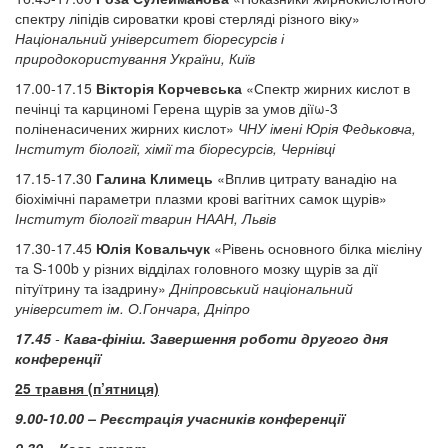
спектру ліпідів сироватки крові стерляді різного віку»
Національний університет біоресурсів і
природокористування України, Київ
17.00-17.15
Вікторія Корчевська
«Спектр жирних кислот в
печінці та карциномі Герена щурів за умов діїω-3
поліненасичених жирних кислот»
ЧНУ імені Юрія Федьковча,
Інститут біології, хімії та біоресурсів, Чернівці
17.15-17.30
Галина Климець
«Вплив цитрату ванадію на
біохімічні параметри плазми крові вагітних самок щурів»
Інститут біології тварин НААН, Львів
17.30-17.45
Юлія Ковальчук
«Рівень основного білка мієліну
та S-100b у різних відділах головного мозку щурів за дії
пітуїтрину та ізадрину»
Дніпровський національний
університет ім. О.Гончара, Дніпро
17.45
-
Кава-фініш. Завершення роботи другого дня
конференції
25 травня (п’ятниця)
9.00-10.00 – Реєстрація учасників конференції