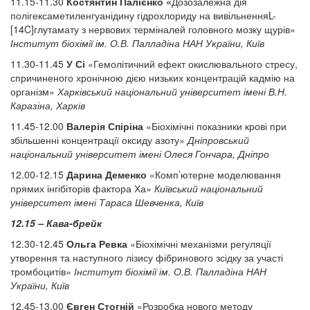
11.15-11.30
Костянтин Палієнко «
Дозозалежна дія
полігексаметиленгуанідину гідрохлориду на вивільненняL-
[14C]глутамату з нервових терміналей головного мозку щурів»
Інститут біохімії ім. О.В. Палладіна НАН України, Київ
11.30-11.45
У Сі
«Гемолітичний ефект окислювального стресу,
спричиненого хронічною дією низьких концентрацій кадмію на
організм»
Харківський національний університет імені В.Н.
Каразіна, Харків
11.45-12.00
Валерія Спіріна
«Біохімічні показники крові при
збільшенні концентрації оксиду азоту»
Дніпровський
національний університет імені Олеся Гончара, Дніпро
12.00-12.15
Дарина Деменко
«Комп’ютерне моделювання
прямих інгібіторів фактора Ха»
Київський національний
університет імені Тараса Шевченка, Київ
12.15 – Кава-брейк
12.30-12.45
Ольга Ревка
«Біохімічні механізми регуляції
утворення та наступного лізису фібринового зсідку за участі
тромбоцитів»
Інститут біохімії ім. О.В. Палладіна НАН
України, Київ
12.45-13.00
Євген Стогній
«Розробка нового методу