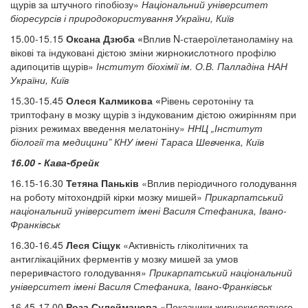
щурів за штучного гіпобіозу»
Національний університет
біоресурсів і природокористування України, Київ
15.00-15.15
Оксана Дзюба «
Вплив N-стаероїлетаноламіну на
вікові та індуковані дієтою зміни жирнокислотного профілю
адипоцитів щурів»
Інститут біохімії ім. О.В. Палладіна НАН
України, Київ
15.30-15.45
Олеся Калмикова «
Рівень серотоніну та
триптофану в мозку щурів з індукованим дієтою ожирінням при
різних режимах введення мелатоніну»
ННЦ „Інститут
біології та медицини” КНУ імені Тараса Шевченка, Київ
16.00 - Кава-брейк
16.15-16.30
Тетяна Паньків
«Вплив періодичного голодування
на роботу мітохондрій кірки мозку мишей»
Прикарпатський
національний університет імені Василя Стефаника, Івано-
Франківськ
16.30-16.45
Леся Сіщук
«Активність гліколітичних та
антиглікаційних ферментів у мозку мишей за умов
переривчастого голодування»
Прикарпатський національний
університет імені Василя Стефаника, Івано-Франківськ
16.45-17.00
Роза Сулейманова
«Показники жирнокислотного