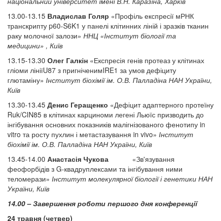
національний університет імені В.Н. Каразіна, Харків
13.00-13.15
Владислав
Голяр
«Профіль експресії мРНК
транскрипту p60-S6K1 у панелі клітинних ліній і зразків тканин
раку молочної залози»
ННЦ «Інститут біології та
медицини» , Київ
13.15-13.30
Олег Галкін
«Експресія генів протеаз у клітинах
гліоми лініїU87 з пригніченимIRE1 за умов дефіциту
глютаміну»
Інститут біохімії ім. О.В. Палладіна НАН України,
Київ
13.30-13.45
Денис Геращенко
«Дефіцит адаптерного протеїну
Ruk/CIN85 в клітинах карциноми легені Льюїс призводить до
інгібування основних показників малігнізованого фенотипу in
vitro та росту пухлин і метастазування in vivo»
Інститут
біохімії ім. О.В. Палладіна НАН України, Київ
13.45-14.00
Анастасія Чукова
«Зв'язування
феофорбідів з G-квадруплексами та інгібування ними
теломерази»
Інститут молекулярної біології і генетики НАН
України, Київ
14.00 – Завершення роботи першого дня конференції
24 травня (четвер)