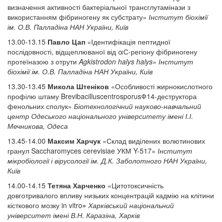
визначення активності бактеріальної трансглутамінази з
використанням фібриногену як субстрату»
Інститут біохімії
ім. О.В. Палладіна НАН України, Київ
13.00-13.15
Павло Цап
«Ідентифікація пептидної
послідовності, відщеплюваної від αС-регіону фібриногену
протеїназою з отрути
Agkistrodon halys halys
»
Інститут
біохімії ім. О.В. Палладіна НАН України, Київ
13.30-13.45
Микола Штеніков
«Особливості жирнокислотного
профілю штаму BrevibacilluscentrosporusФ14-деструктора
фенольних сполук»
Біотехнологічний науково-навчальний
центр Одеського національного університету імені І.І.
Мечникова, Одеса
13.45-14.00
Максим Харчук
«Склад виділених волютинових
гранул Saccharomyces cerevisiae УКМ Y-517»
Інститут
мікробіології і вірусології ім. Д.К. Заболотного НАН України,
Київ
14.00-14.15
Тетяна Харченко
«Цитотоксичність
довготривалого впливу низьких концентрацій кадмію на клітини
кісткового мозку in vitro
»
Харківський національний
університет імені В.Н. Каразіна, Харків