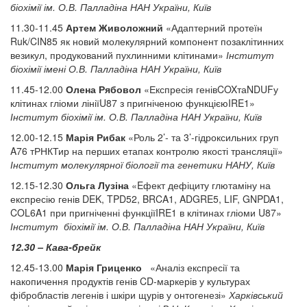
біохімії ім. О.В. Палладіна НАН України, Київ
11.30-11.45
Артем Живоложний
«Адаптерний протеїн
Ruk/CIN85 як новий молекулярний компонент позаклітинних
везикул, продукований пухлинними клітинами»
Інститут
біохімії імені О.В. Палладіна НАН України, Київ
11.45-12.00
Олена Рябовол
«Експресія генівCOXтаNDUFу
клітинах гліоми лініїU87 з пригніченою функцієюIRE1»
Інститут біохімії ім. О.В. Палладіна НАН України, Київ
12.00-12.15
Марія Рибак
«Роль 2’- та 3’-гідроксильних груп
A76 тРНКТир на перших етапах контролю якості трансляції»
Інститут молекулярної біології та генетики НАНУ, Київ
12.15-12.30
Ольга Лузіна
«Eфект дефіциту глютаміну на
експресію генів DEK, TPD52, BRCA1, ADGRE5, LIF, GNPDA1,
COL6A1 при пригніченні функціїIRE1 в клітинах гліоми U87»
Інститут біохімії ім. О.В. Палладіна НАН України, Київ
12.30 – Кава-брейк
12.45-13.00
Марія Гриценко
«Аналіз експресії та
накопичення продуктів генів CD-маркерів у культурах
фібробластів легенів і шкіри щурів у онтогенезі»
Харківський