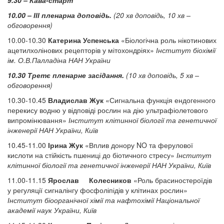
9.30 – Кава-старт
10.00 – ІІІ пленарна доповідь.
(20 хв доповідь, 10 хв –
обговорення)
10.00-10.30
Катерина Успенська
«Біологічна роль нікотинових
ацетилхолінових рецепторів у мітохондріях»
Інститут біохімії
ім. О.В.Палладіна НАН України
10.30 Третє пленарне засідання.
(10 хв доповідь, 5 хв –
обговорення)
10.30-10.45
Владислав Жук
«Сигнальна функція ендогенного
перекису водню у відповіді рослин на дію ультрафіолетового
випромінювання»
Інститут клітинної біології та генетичної
інженерії НАН України, Київ
10.45-11.00
Ірина Жук
«Вплив донору NO та ферулової
кислоти на стійкість пшениці до біотичного стресу»
Інститут
клітинної біології та генетичної інженерії НАН України, Київ
11.00-11.15
Ярослав Колесников
«Роль брасиностероїдів
у регуляції сигналінгу фосфоліпідів у клітинах рослин»
Інститут біоорганічної хімії та нафтохімії Національної
академії наук України, Київ