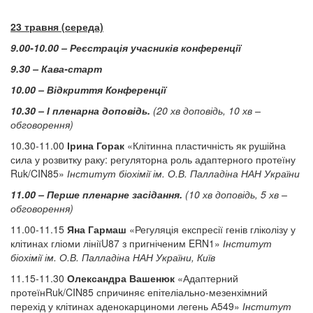
23 травня (середа)
9.00-10.00 – Реєстрація учасників конференції
9.30 – Кава-старт
10.00 – Відкриття Конференції
10.30 – І пленарна доповідь.
(20 хв доповідь, 10 хв –
обговорення)
10.30-11.00
Ірина Горак
«Клітинна пластичність як рушійна
сила у розвитку раку: регуляторна роль адаптерного протеїну
Ruk/CIN85»
Інститут біохімії ім. О.В. Палладіна НАН України
11.00 – Перше пленарне засідання.
(10 хв доповідь, 5 хв –
обговорення)
11.00-11.15
Яна Гармаш
«Регуляція експресії генів гліколізу у
клітинах гліоми лініїU87 з пригніченим ERN1»
Інститут
біохімії ім. О.В. Палладіна НАН України, Київ
11.15-11.30
Олександра Вашенюк
«Адаптерний
протеїнRuk/CIN85 спричиняє епітеліально-мезенхімний
перехід у клітинах аденокарциноми легень А549»
Інститут