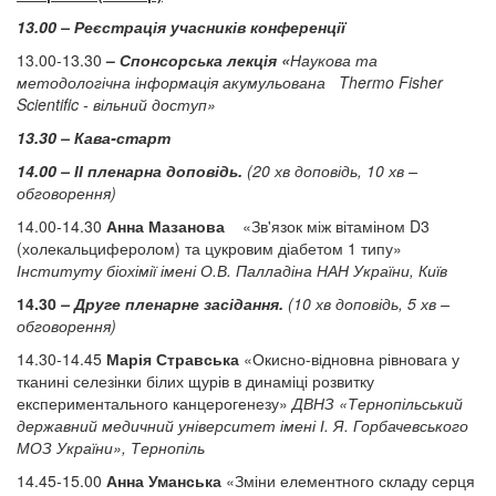
13.00 – Реєстрація учасників конференції
13.00-13.30
–
Спонсорська лекція «
Наукова та
методологічна інформація акумульована Thermo Fisher
Scientific - вільний доступ»
13.30 – Кава-старт
14.00 – ІІ пленарна доповідь.
(20 хв доповідь, 10 хв –
обговорення)
14.00-14.30
Анна Мазанова
«Зв'язок між вітаміном D3
(холекальциферолом) та цукровим діабетом 1 типу»
Інституту біохімії імені О.В. Палладіна НАН України, Київ
14.30
– Друге пленарне засідання.
(10 хв доповідь, 5 хв –
обговорення)
14.30-14.45
Марія Стравська
«Окисно-відновна рівновага у
тканині селезінки білих щурів в динаміці розвитку
експериментального канцерогенезу»
ДВНЗ «Тернопільський
державний медичний університет імені І. Я. Горбачевського
МОЗ України», Тернопіль
14.45-15.00
Анна Уманська
«Зміни елементного складу серця