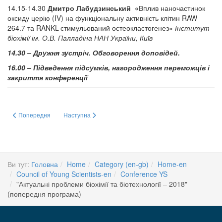
14.15-14.30
Дмитро Лабудзинський «
Вплив наночастинок
оксиду церію (IV) на функціональну активність клітин RAW
264.7 та RANKL-стимульований остеокластогенез»
Інститут
біохімії ім. О.В. Палладіна НАН України, Київ
14.30 – Дружня зустріч. Обговорення доповідей.
16.00 – Підведення підсумків, нагородження переможців і
закриття конференції
Попередня стаття: Підсумки Конференції "Актуальні проблеми біохімії та б
Наступна стаття: Про конкурс молодих учених - 2016
Попередня
Наступна
Ви тут:
Головна
Home
Category (en-gb)
Home-en
Council of Young Scientists-en
Conference YS
"Актуальні проблеми біохімії та біотехнології – 2018"
(попередня програма)