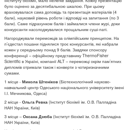
Інституту біохімії, мало нелегке завдання. Кожну презентацію
було оцінено за десятибальною шкалою. При цьому
враховувалася сама доповідь та презентація матеріалів (4
бали), науковий рівень роботи і відповіді на запитання (по 3
бали). Саме підрахунком балів і займалися члени журі, доки
конкурсанти насолоджувалися прощальним суші-паті.
Нагороджували переможців за олімпійським принципом. На
п’єдестал пошани піднялися троє конкурсантів, які набрали
кожен у середньому понад 9 балів. Завдяки спонсору
конференції – офіційному представнику ThermoFisher
Scientific в Україні, компанії ALT – переможці окрім пам’ятних
дипломів отримали також і конверти з чотиризначними
сумами.
1 місце -
Микола Штеніков
(Біотехнологічний науково-
навчальний центр Одеського національного університету імені
І.І. Мечникова, Одеса)
2 місце -
Ольга Ревка
(Інститут біохімії ім. О.В. Палладіна
НАН України, Київ)
3 місце –
Оксана Дзюба
(Інститут біохімії ім. О.В. Палладіна
НАН України, Київ)