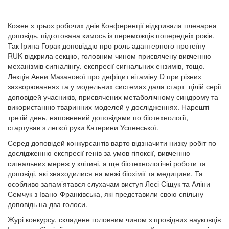
Кожен з трьох робочих днів Конференції відкривала пленарна
доповідь, підготована кимось із переможців попередніх років.
Так Ірина Горак доповіддю про роль адаптерного протеїну
RUK відкрила секцію, головним чином присвячену вивченню
механізмів сигналінгу, експресії сигнальних ензимів, тощо.
Лекція Анни Мазанової про дефіцит вітаміну D при різних
захворюваннях та у модельних системах дала старт цілій серії
доповідей учасників, присвячених метаболічному синдрому та
використанню тваринних моделей у дослідженнях. Нарешті
третій день, наповнений доповідями по біотехнології,
стартував з легкої руки Катерини Успенської.
Серед доповідей конкурсантів варто відзначити низку робіт по
дослідженню експресії генів за умов гіпоксії, вивченню
сигнальних мереж у клітині, а ще біотехнологічні роботи та
доповіді, які знаходилися на межі біохімії та медицини. Та
особливо запам’ятався слухачам виступ Лесі Сіщук та Аліни
Семчук з Івано-Франківська, які представили свою спільну
доповідь на два голоси.
Журі конкурсу, складене головним чином з провідних науковців