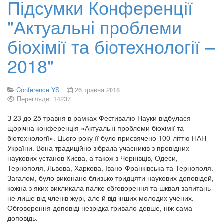
Підсумки Конференції
"Актуальні проблеми
біохімії та біотехнології –
2018"
Conference YS
26 травня 2018
Перегляди: 14237
З 23 до 25 травня в рамках Фестивалю Науки відбулася
щорічна конференція «Актуальні проблеми біохімії та
біотехнології». Цього року її було присвячено 100-літтю НАН
України. Вона традиційно зібрала учасників з провідних
наукових установ Києва, а також з Чернівців, Одеси,
Тернополя, Львова, Харкова, Івано-Франківська та Тернополя.
Загалом, було виконано близько тридцяти наукових доповідей,
кожна з яких викликала палке обговорення та шквал запитань
не лише від членів журі, але й від інших молодих учених.
Обговорення доповіді незрідка тривало довше, ніж сама
доповідь.