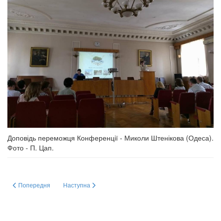
Доповідь переможця Конференції - Миколи Штенікова (Одеса).
Фото - П. Цап.
Попередня стаття: Modern Aspects of Biochemistry and Biotechnology-2019 -
Наступна стаття: "Актуальні проблеми біохімії та біоте
Попередня
Наступна