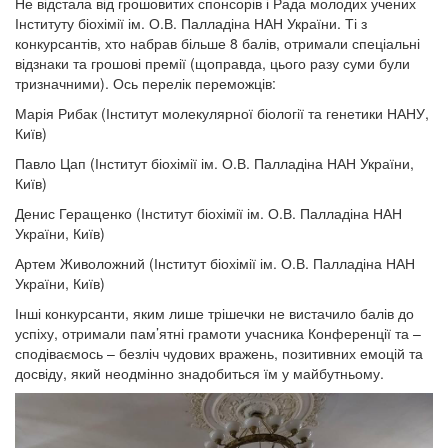
Не відстала від грошовитих спонсорів і Рада молодих учених
Інституту біохімії ім. О.В. Палладіна НАН України. Ті з
конкурсантів, хто набрав більше 8 балів, отримали спеціальні
відзнаки та грошові премії (щоправда, цього разу суми були
тризначними). Ось перелік переможців:
Марія Рибак (Інститут молекулярної біології та генетики НАНУ,
Київ)
Павло Цап (Інститут біохімії ім. О.В. Палладіна НАН України,
Київ)
Денис Геращенко (Інститут біохімії ім. О.В. Палладіна НАН
України, Київ)
Артем Живоложний (Інститут біохімії ім. О.В. Палладіна НАН
України, Київ)
Інші конкурсанти, яким лише трішечки не вистачило балів до
успіху, отримали пам’ятні грамоти учасника Конференції та –
сподіваємось – безліч чудових вражень, позитивних емоцій та
досвіду, який неодмінно знадобиться їм у майбутньому.