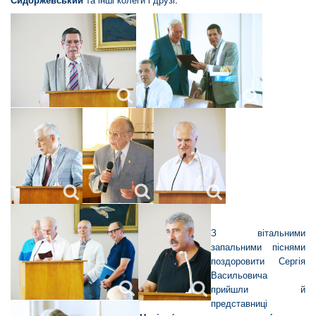
З вітальними
запальними піснями
поздоровити Сергія
Васильовича
прийшли й
представниці