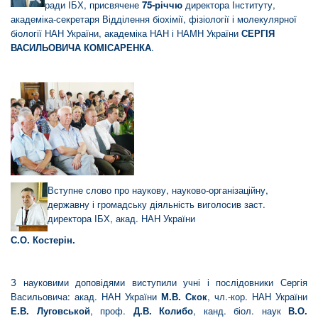
ради ІБХ, присвячене
75-річчю
директора Інституту,
академіка-секретаря Відділення біохімії, фізіології і молекулярної
біології НАН України, академіка НАН і НАМН України
СЕРГІЯ
ВАСИЛЬОВИЧА КОМІСАРЕНКА
.
Вступне слово про наукову, науково-організаційну,
державну і громадську діяльність виголосив заст.
директора ІБХ, акад. НАН України
С.О. Костерін
.
З науковими доповідями виступили учні і послідовники Сергія
Васильовича: акад. НАН України
М.В. Скок
, чл.-кор. НАН України
Е.В. Луговськой
, проф.
Д.В. Колибо
, канд. біол. наук
В.О.