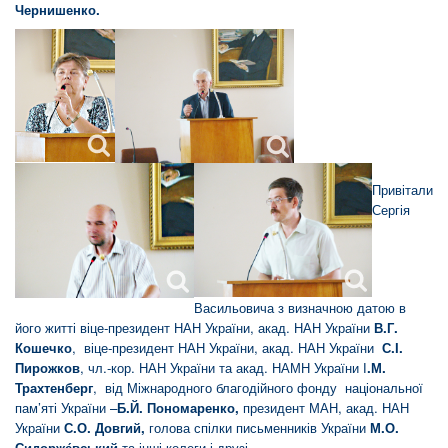
Чернишенко.
Привітали
Сергія
Васильовича з визначною датою в
його житті віце-президент НАН України, акад. НАН України
В.Г.
Кошечко
, віце-президент НАН України, акад. НАН України
С.І.
Пирожков
, чл.-кор. НАН України та акад. НАМН України І
.М.
Трахтенберг
, від Міжнародного благодійного фонду національної
пам’яті України –
Б.Й. Пономаренко,
президент МАН, акад. НАН
України
С.О. Довгий,
голова спілки письменників України
М.О.
Сидорже́вський
та інші колеги і друзі.