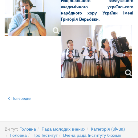
Націона́льного заслу́женого
академі́чного украї́нського
наро́дного хору Украї́ни і́мені
Григо́рія Верьо́вки
.
Попередня стаття: ЗАСІДАННЯ ВЧЕНОЇ РАДИ
Попередня
Ви тут:
Головна
Рада молодих вчених
Категорія (uk-ua)
Головна
Про Інститут
Вчена рада Інституту біохімії