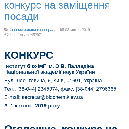
конкурс на заміщення
посади
Спеціалізована вчена рада
02 квітня 2019
Перегляди: 45287
КОНКУРС
Інститут біохімії ім. О.В. Палладіна
Національної академії наук України
Вул. Леонтовича, 9, Київ, 01601, Україна
Тел.: [38-044] 2345974; факс: [38-044] 2796365
E-mail:
secretar@biochem.kiev.ua
З
1 квітня 2019 року
Оголошує конкурс на