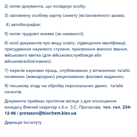
2) копію документа, що посвідчує особу;
3) заповнену особову картку (анкету )встановленого зразка;
4) автобіографію;
5) копію трудової книжки (за наявності);
6) копії документів про вищу освіту, підвищення кваліфікації,
присудження наукового ступеня, присвоєння вченого звання,
військового квитка (для військовослужбовців або
військовозобов’язаних);
7) перелік наукових праць, опублікованих у вітчизняних та/або
іноземних (міжнародних) рецензованих фахових виданнях;
8) письмову згоду на обробку персональних даних. та/або
патентів.
Документи приймає протягом місяця з дня оголошення
конкурсу Вчений секретар к.б.н. З.С. Протасова
тел. тел. 234-
12-96 /
protasov
@
biochem
.
kiev
.
ua
Дирекція Інституту