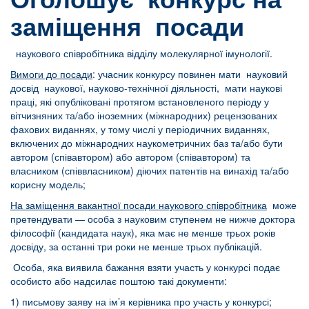
заміщення посади
наукового співробітника відділу молекулярної імунології.
Вимоги до посади
: учасник конкурсу повинен мати науковий
досвід наукової, науково-технічної діяльності, мати наукові
праці, які опубліковані протягом встановленого періоду у
вітчизняних та/або іноземних (міжнародних) рецензованих
фахових виданнях, у тому числі у періодичних виданнях,
включених до міжнародних наукометричних баз та/або бути
автором (співавтором) або автором (співавтором) та
власником (співвласником) діючих патентів на винахід та/або
корисну модель;
На заміщення вакантної посади наукового співробітника
може
претендувати — особа з науковим ступенем не нижче доктора
філософії (кандидата наук), яка має не менше трьох років
досвіду, за останні три роки не менше трьох публікацій.
Особа, яка виявила бажання взяти участь у конкурсі подає
особисто або надсилає поштою такі документи:
1) письмову заяву на ім’я керівника про участь у конкурсі;