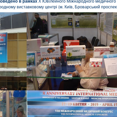
проведено в рамках
Х Ювілейного Міжнародного медичног
одному виставковому центрі (м. Київ, Броварський проспект