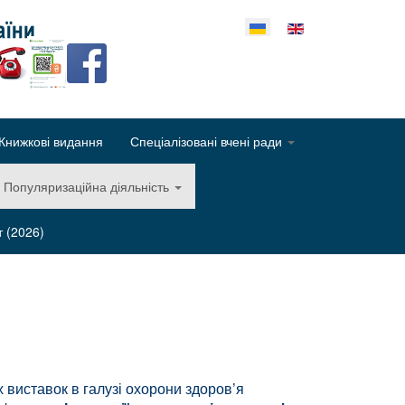
еріть свою мову
Книжкові видання
Спеціалізовані вчені ради
Популяризаційна діяльність
т (2026)
х виставок в галузі охорони здоров’я