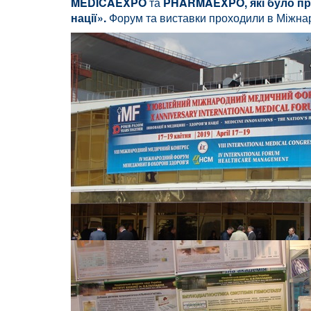
MEDICAEXPO
та
PHARMAEXPO
, які було 
нації».
Форум та виставки проходили в Міжнар