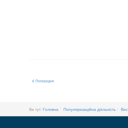
Попередня стаття: 25 червня 2019 р. в Інституті біохімії в
Попередня
Ви тут:
Головна
Популяризаційна діяльність
Вис