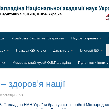
Об
ція
Українське біохімічне товариство
Наукові журнали
нари
Наукова бібліотека
Діяльність
Із історії ІБХ
них
Меморіальний музей О.В.Палладіна
Підтримати інститу
 – здоров’я нації
Перегляди: 8774
 О.В. Палладіна НАН України брав участь в роботі Міжнародни