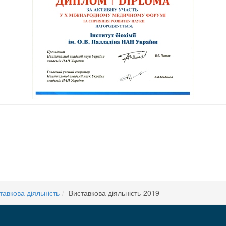
ідбулася зустріч співробітників ІБХ на чолі із заступником директора з науков
тавкова діяльність
Виставкова діяльність-2019