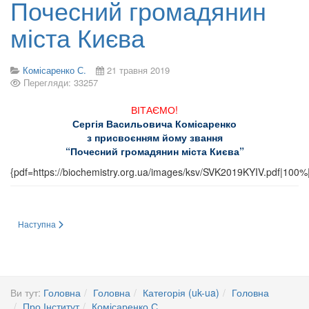
Почесний громадянин
міста Києва
Комісаренко С.
21 травня 2019
Перегляди: 33257
ВІТАЄМО!
Сергія Васильовича Комісаренко
з присвоєнням йому звання
“Почесний громадянин міста Києва”
{pdf=https://biochemistry.org.ua/images/ksv/SVK2019KYIV.pdf|100%
Наступна стаття: ПОЛЮВАННЯ ВЧЕНИХ НА КОРОНАВІРУС SARS-COV-2,
Наступна
Ви тут:
Головна
Головна
Категорія (uk-ua)
Головна
Про Інститут
Комісаренко С.